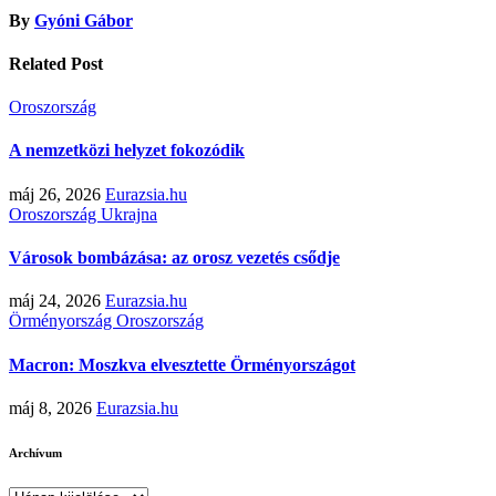
By
Gyóni Gábor
Related Post
Oroszország
A nemzetközi helyzet fokozódik
máj 26, 2026
Eurazsia.hu
Oroszország
Ukrajna
Városok bombázása: az orosz vezetés csődje
máj 24, 2026
Eurazsia.hu
Örményország
Oroszország
Macron: Moszkva elvesztette Örményországot
máj 8, 2026
Eurazsia.hu
Archívum
Archívum