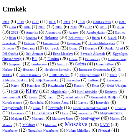
Címkék
(6)
(6)
(11)
(7)
(7)
(6)
(5)
1914
1916
1917
1918
1941
1990
1991
1990-es évek
(9)
(6)
(7)
(12)
(6)
(8)
(5)
(10)
2004
2007
2008
2009
2010
2013
2014
2012
(16)
(6)
(8)
(6)
(6)
(23)
Azerbajdzsán
2022
Amerika
Aresztovics
Azarov
Bakijev
(7)
(11)
(6)
(30)
(5)
(5)
(10)
Belarusz
Baku
Bandera
Biskek
Belkovszkij
Biden
(5)
(7)
(6)
(6)
(11)
Brüsszel
Csecsenföld
Dagesztán
Dmitrij Medvegyev
Brzezinski
(5)
(10)
(33)
(7)
(9)
(5)
Donyeck
Donbassz
Duma
Dusanbe
Dnyeper
Dzsalal-Abad
(6)
(12)
(6)
(9)
Egységes
Dél-Oszétia
Déli Áramlat
Echo Moszkvi
Egyesült Államok
(28)
(42)
(28)
(5)
(5)
EU
Oroszország
Európa
Franciaország
Fidesz
Finnország
(6)
(12)
(15)
(6)
(41)
(5)
Grúzia
Gazprom
Gorbacsov
Groznij
Gyóni Gábor
(12)
(15)
(6)
(6)
Harkov
Herszon
ideiglenes kormány
Igazságos Oroszország
II.
(5)
(5)
(51)
(11)
(12)
Janukovics
Jekatyerinburg
Jelcin
Miklós
Iszlam Karimov
(8)
(7)
(7)
(9)
Jobboldali Szektor
Julija Timosenko
Juscsenko
Kadirov
Karaganov
(12)
(8)
(9)
(22)
(6)
(5)
Kazahsztán
Katyn
Kaukázus
Kazany
Kelet-Ukrajna
Kelet
Kijev
(17)
(6)
(102)
(19)
(8)
(9)
Kirgizisztán
KGB
Kirill pátriárka
Kisinyov
(6)
(26)
(37)
(7)
(10)
Krím
Kreml
kommunisták
krími tatárok
Kurmanbek Bakijev
(5)
(8)
(11)
(9)
(8)
Kárpátalja
Közép-Ázsia
Lavrov
lengyelek
Kurszk megye
(17)
(5)
(16)
(5)
Lengyelország
Lettország
Litvánia
Lenin
Liberális-Demokrata Párt
(11)
(12)
(33)
(14)
(5)
Lukasenko
Magyarország
Luganszk
Lviv
magyarok
(32)
(17)
(6)
(5)
(49)
(5)
Medvegyev
Majdan
Mariupol
Martonyi János
Merkel
Moszkva
(12)
(17)
(8)
(120)
(20)
NATO
Minszk
Moldova
Molotov
(12)
(8)
(6)
(41)
Nyugat
Nazarbajev
Nurszultan Nazarbajev
Nyikita Mihalkov