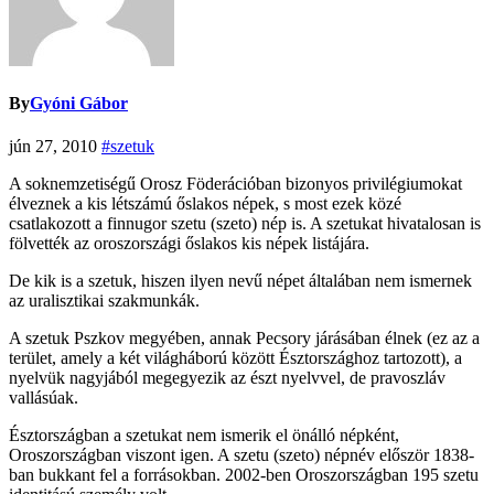
By
Gyóni Gábor
jún 27, 2010
#szetuk
A soknemzetiségű Orosz Föderációban bizonyos privilégiumokat
élveznek a kis létszámú őslakos népek, s most ezek közé
csatlakozott a finnugor szetu (szeto) nép is. A szetukat hivatalosan is
fölvették az oroszországi őslakos kis népek listájára.
De kik is a szetuk, hiszen ilyen nevű népet általában nem ismernek
az uralisztikai szakmunkák.
A szetuk Pszkov megyében, annak Pecsory járásában élnek (ez az a
terület, amely a két világháború között Észtországhoz tartozott), a
nyelvük nagyjából megegyezik az észt nyelvvel, de pravoszláv
vallásúak.
Észtországban a szetukat nem ismerik el önálló népként,
Oroszországban viszont igen. A szetu (szeto) népnév először 1838-
ban bukkant fel a forrásokban. 2002-ben Oroszországban 195 szetu