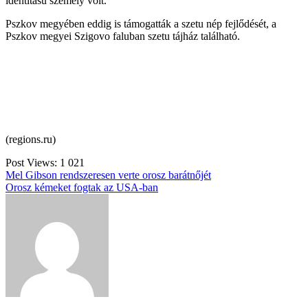
identitású személy volt.
Pszkov megyében eddig is támogatták a szetu nép fejlődését, a
Pszkov megyei Szigovo faluban szetu tájház található.
(regions.ru)
Post Views:
1 021
Bejegyzés
Mel Gibson rendszeresen verte orosz barátnőjét
Orosz kémeket fogtak az USA-ban
navigáció