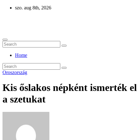
Skip
szo. aug 8th, 2026
to
content
Eurázsia
Home
Oroszország
Kis őslakos népként ismerték el
a szetukat