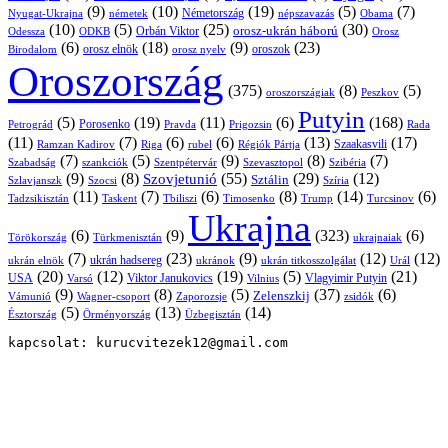
(9)
(10)
(19)
(5)
(7)
Németország
Nyugat-Ukrajna
németek
Obama
népszavazás
(10)
(5)
(25)
(30)
Orbán Viktor
orosz-ukrán háború
Odessza
Orosz
ODKB
(6)
(18)
(9)
(23)
orosz elnök
oroszok
Birodalom
orosz nyelv
Oroszország
(375)
(8)
(5)
oroszországiak
Peszkov
Putyin
(5)
(19)
(11)
(6)
(168)
Porosenko
Pravda
Prigozsin
Rada
Petrográd
(11)
(7)
(6)
(6)
(13)
(17)
Ramzan Kadirov
Riga
rubel
Régiók Pártja
Szaakasvili
(7)
(5)
(9)
(8)
(7)
Szabadság
Szentpétervár
Szevasztopol
Szibéria
szankciók
(9)
(8)
(55)
(29)
(12)
Szovjetunió
Sztálin
Szlavjanszk
Szocsi
Szíria
(11)
(7)
(6)
(8)
(14)
(6)
Tadzsikisztán
Taskent
Tbiliszi
Timosenko
Trump
Turcsinov
Ukrajna
(6)
(9)
(323)
(6)
Törökország
Türkmenisztán
ukrajnaiak
(7)
(23)
(9)
(12)
(12)
ukrán hadsereg
ukrán elnök
ukránok
ukrán titkosszolgálat
Urál
(20)
(12)
(19)
(5)
(21)
USA
Viktor Janukovics
Vlagyimir Putyin
Varsó
Vilnius
(9)
(8)
(5)
(37)
(6)
Zelenszkij
Vámunió
Wagner-csoport
zsidók
Zaporozsje
(5)
(13)
(14)
Örményország
Üzbegisztán
Észtország
kapcsolat: kurucvitezek12@gmail.com