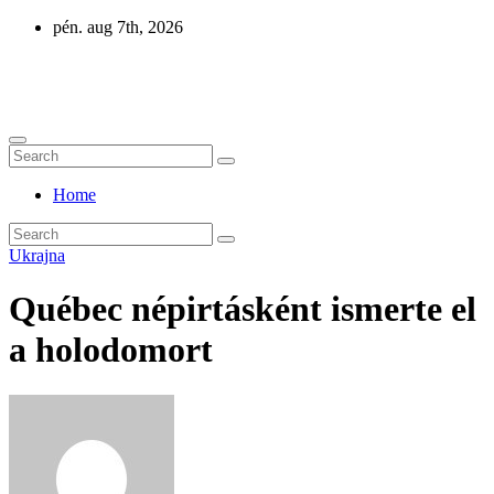
Skip
pén. aug 7th, 2026
to
content
Eurázsia
Home
Ukrajna
Québec népirtásként ismerte el
a holodomort