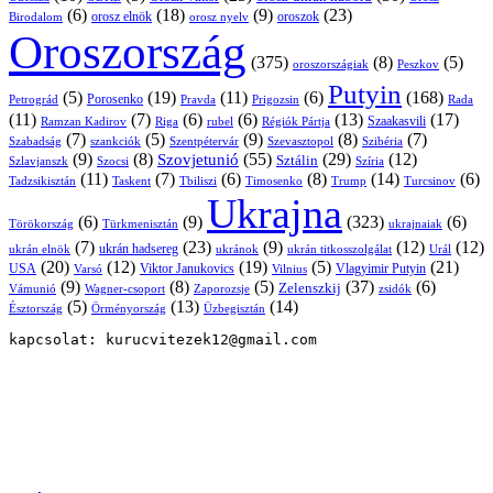
(6)
(18)
(9)
(23)
orosz elnök
oroszok
Birodalom
orosz nyelv
Oroszország
(375)
(8)
(5)
oroszországiak
Peszkov
Putyin
(5)
(19)
(11)
(6)
(168)
Porosenko
Pravda
Prigozsin
Rada
Petrográd
(11)
(7)
(6)
(6)
(13)
(17)
Ramzan Kadirov
Riga
rubel
Régiók Pártja
Szaakasvili
(7)
(5)
(9)
(8)
(7)
Szabadság
Szentpétervár
Szevasztopol
Szibéria
szankciók
(9)
(8)
(55)
(29)
(12)
Szovjetunió
Sztálin
Szlavjanszk
Szocsi
Szíria
(11)
(7)
(6)
(8)
(14)
(6)
Tadzsikisztán
Taskent
Tbiliszi
Timosenko
Trump
Turcsinov
Ukrajna
(6)
(9)
(323)
(6)
Törökország
Türkmenisztán
ukrajnaiak
(7)
(23)
(9)
(12)
(12)
ukrán hadsereg
ukrán elnök
ukránok
ukrán titkosszolgálat
Urál
(20)
(12)
(19)
(5)
(21)
USA
Viktor Janukovics
Vlagyimir Putyin
Varsó
Vilnius
(9)
(8)
(5)
(37)
(6)
Zelenszkij
Vámunió
Wagner-csoport
zsidók
Zaporozsje
(5)
(13)
(14)
Örményország
Üzbegisztán
Észtország
kapcsolat: kurucvitezek12@gmail.com