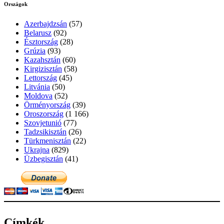
Országok
Azerbajdzsán
(57)
Belarusz
(92)
Észtország
(28)
Grúzia
(93)
Kazahsztán
(60)
Kirgizisztán
(58)
Lettország
(45)
Litvánia
(50)
Moldova
(52)
Örményország
(39)
Oroszország
(1 166)
Szovjetunió
(77)
Tadzsikisztán
(26)
Türkmenisztán
(22)
Ukrajna
(829)
Üzbegisztán
(41)
Címkék