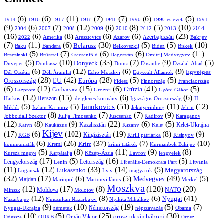
(6)
(6)
(11)
(7)
(7)
(6)
(5)
1914
1916
1917
1918
1941
1990
1991
1990-es évek
(9)
(6)
(7)
(12)
(6)
(8)
(5)
(10)
2004
2007
2008
2009
2010
2013
2014
2012
(16)
(6)
(8)
(6)
(6)
(23)
Azerbajdzsán
2022
Amerika
Aresztovics
Azarov
Bakijev
(7)
(11)
(6)
(30)
(5)
(5)
(10)
Belarusz
Baku
Bandera
Biskek
Belkovszkij
Biden
(5)
(7)
(6)
(6)
(11)
Brüsszel
Csecsenföld
Dagesztán
Dmitrij Medvegyev
Brzezinski
(5)
(10)
(33)
(7)
(9)
(5)
Donyeck
Donbassz
Duma
Dusanbe
Dnyeper
Dzsalal-Abad
(6)
(12)
(6)
(9)
Egységes
Dél-Oszétia
Déli Áramlat
Echo Moszkvi
Egyesült Államok
(28)
(42)
(28)
(5)
(5)
EU
Oroszország
Európa
Franciaország
Fidesz
Finnország
(6)
(12)
(15)
(6)
(41)
(5)
Grúzia
Gazprom
Gorbacsov
Groznij
Gyóni Gábor
(12)
(15)
(6)
(6)
Harkov
Herszon
ideiglenes kormány
Igazságos Oroszország
II.
(5)
(5)
(51)
(11)
(12)
Janukovics
Jekatyerinburg
Jelcin
Miklós
Iszlam Karimov
(8)
(7)
(7)
(9)
Jobboldali Szektor
Julija Timosenko
Juscsenko
Kadirov
Karaganov
(12)
(8)
(9)
(22)
(6)
(5)
Kazahsztán
Katyn
Kaukázus
Kazany
Kelet-Ukrajna
Kelet
Kijev
(17)
(6)
(102)
(19)
(8)
(9)
Kirgizisztán
KGB
Kirill pátriárka
Kisinyov
(6)
(26)
(37)
(7)
(10)
Krím
Kreml
kommunisták
krími tatárok
Kurmanbek Bakijev
(5)
(8)
(11)
(9)
(8)
Kárpátalja
Közép-Ázsia
Lavrov
lengyelek
Kurszk megye
(17)
(5)
(16)
(5)
Lengyelország
Lettország
Litvánia
Lenin
Liberális-Demokrata Párt
(11)
(12)
(33)
(14)
(5)
Lukasenko
Magyarország
Luganszk
Lviv
magyarok
(32)
(17)
(6)
(5)
(49)
(5)
Medvegyev
Majdan
Mariupol
Martonyi János
Merkel
Moszkva
(12)
(17)
(8)
(120)
(20)
NATO
Minszk
Moldova
Molotov
(12)
(8)
(6)
(41)
Nyugat
Nazarbajev
Nurszultan Nazarbajev
Nyikita Mihalkov
(9)
(10)
(19)
(5)
(7)
Németország
Nyugat-Ukrajna
németek
Obama
népszavazás
(10)
(5)
(25)
(30)
Orbán Viktor
orosz-ukrán háború
Odessza
Orosz
ODKB