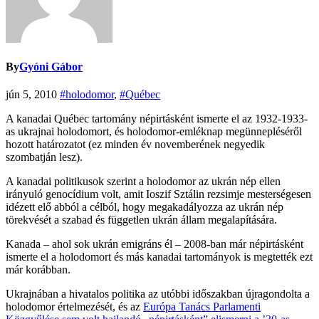
By
Gyóni Gábor
jún 5, 2010
#holodomor
,
#Québec
A kanadai Québec tartomány népirtásként ismerte el az 1932-1933-
as ukrajnai holodomort, és holodomor-emléknap megünnepléséről
hozott határozatot (ez minden év novemberének negyedik
szombatján lesz).
A kanadai politikusok szerint a holodomor az ukrán nép ellen
irányuló genocídium volt, amit Ioszif Sztálin rezsimje mesterségesen
idézett elő abból a célból, hogy megakadályozza az ukrán nép
törekvését a szabad és független ukrán állam megalapítására.
Kanada – ahol sok ukrán emigráns él – 2008-ban már népirtásként
ismerte el a holodomort és más kanadai tartományok is megtették ezt
már korábban.
Ukrajnában a hivatalos politika az utóbbi időszakban újragondolta a
holodomor értelmezését, és az
Európa Tanács Parlamenti