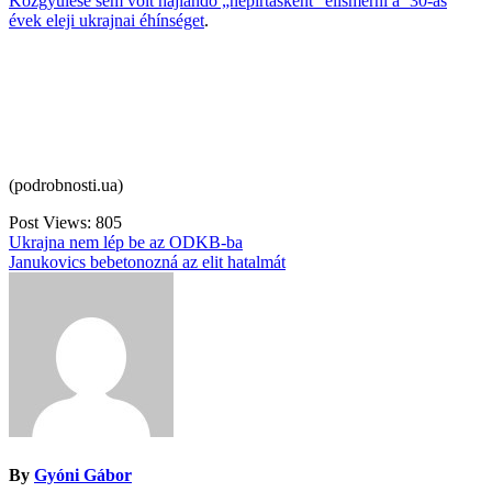
Közgyűlése sem volt hajlandó „népirtásként” elismerni a ’30-as
évek eleji ukrajnai éhínséget
.
(podrobnosti.ua)
Post Views:
805
Bejegyzés
Ukrajna nem lép be az ODKB-ba
Janukovics bebetonozná az elit hatalmát
navigáció
By
Gyóni Gábor