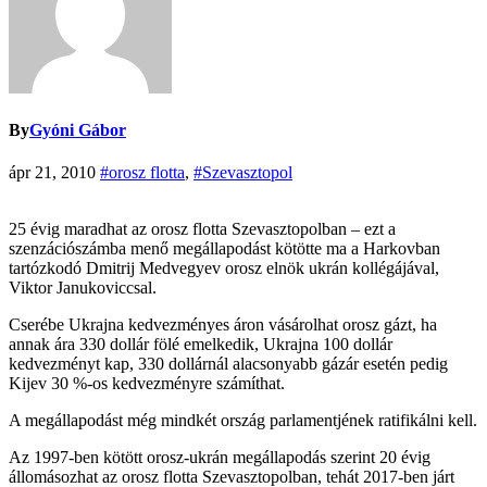
By
Gyóni Gábor
ápr 21, 2010
#orosz flotta
,
#Szevasztopol
25 évig maradhat az orosz flotta Szevasztopolban – ezt a
szenzációszámba menő megállapodást kötötte ma a Harkovban
tartózkodó Dmitrij Medvegyev orosz elnök ukrán kollégájával,
Viktor Janukoviccsal.
Cserébe Ukrajna kedvezményes áron vásárolhat orosz gázt, ha
annak ára 330 dollár fölé emelkedik, Ukrajna 100 dollár
kedvezményt kap, 330 dollárnál alacsonyabb gázár esetén pedig
Kijev 30 %-os kedvezményre számíthat.
A megállapodást még mindkét ország parlamentjének ratifikálni kell.
Az 1997-ben kötött orosz-ukrán megállapodás szerint 20 évig
állomásozhat az orosz flotta Szevasztopolban, tehát 2017-ben járt