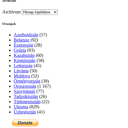
Archívum
Archívum
Országok
Azerbajdzsán
(57)
Belarusz
(92)
Észtország
(28)
Grúzia
(93)
Kazahsztán
(60)
Kirgizisztán
(58)
Lettország
(45)
Litvánia
(50)
Moldova
(52)
Örményország
(39)
Oroszország
(1 167)
Szovjetunió
(77)
Tadzsikisztán
(26)
Türkmenisztán
(22)
Ukrajna
(829)
Üzbegisztán
(41)