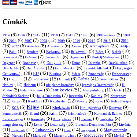
Címkék
(6)
(6)
(11)
(7)
(7)
(6)
(5)
1914
1916
1917
1918
1941
1990
1991
1990-es évek
(9)
(6)
(7)
(12)
(6)
(8)
(5)
(10)
2004
2007
2008
2009
2010
2013
2014
2012
(16)
(6)
(8)
(6)
(6)
(23)
Azerbajdzsán
2022
Amerika
Aresztovics
Azarov
Bakijev
(7)
(11)
(6)
(30)
(5)
(5)
(10)
Belarusz
Baku
Bandera
Biskek
Belkovszkij
Biden
(5)
(7)
(6)
(6)
(11)
Brüsszel
Csecsenföld
Dagesztán
Dmitrij Medvegyev
Brzezinski
(5)
(10)
(33)
(7)
(9)
(5)
Donyeck
Donbassz
Duma
Dusanbe
Dnyeper
Dzsalal-Abad
(6)
(12)
(6)
(9)
Egységes
Dél-Oszétia
Déli Áramlat
Echo Moszkvi
Egyesült Államok
(28)
(42)
(28)
(5)
(5)
EU
Oroszország
Európa
Franciaország
Fidesz
Finnország
(6)
(12)
(15)
(6)
(41)
(5)
Grúzia
Gazprom
Gorbacsov
Groznij
Gyóni Gábor
(12)
(15)
(6)
(6)
Harkov
Herszon
ideiglenes kormány
Igazságos Oroszország
II.
(5)
(5)
(51)
(11)
(12)
Janukovics
Jekatyerinburg
Jelcin
Miklós
Iszlam Karimov
(8)
(7)
(7)
(9)
Jobboldali Szektor
Julija Timosenko
Juscsenko
Kadirov
Karaganov
(12)
(8)
(9)
(22)
(6)
(5)
Kazahsztán
Katyn
Kaukázus
Kazany
Kelet-Ukrajna
Kelet
Kijev
(17)
(6)
(102)
(19)
(8)
(9)
Kirgizisztán
KGB
Kirill pátriárka
Kisinyov
(6)
(26)
(37)
(7)
(10)
Krím
Kreml
kommunisták
krími tatárok
Kurmanbek Bakijev
(5)
(8)
(11)
(9)
(8)
Kárpátalja
Közép-Ázsia
Lavrov
lengyelek
Kurszk megye
(17)
(5)
(16)
(5)
Lengyelország
Lettország
Litvánia
Lenin
Liberális-Demokrata Párt
(11)
(12)
(33)
(14)
(5)
Lukasenko
Magyarország
Luganszk
Lviv
magyarok
(32)
(17)
(6)
(5)
(49)
(5)
Medvegyev
Majdan
Mariupol
Martonyi János
Merkel