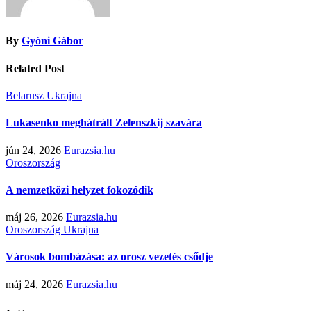
By
Gyóni Gábor
Related Post
Belarusz
Ukrajna
Lukasenko meghátrált Zelenszkij szavára
jún 24, 2026
Eurazsia.hu
Oroszország
A nemzetközi helyzet fokozódik
máj 26, 2026
Eurazsia.hu
Oroszország
Ukrajna
Városok bombázása: az orosz vezetés csődje
máj 24, 2026
Eurazsia.hu