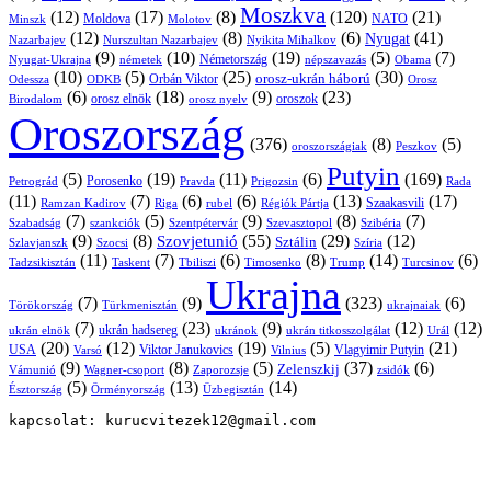
Moszkva
(12)
(17)
(8)
(120)
(21)
NATO
Minszk
Moldova
Molotov
(12)
(8)
(6)
(41)
Nyugat
Nazarbajev
Nurszultan Nazarbajev
Nyikita Mihalkov
(9)
(10)
(19)
(5)
(7)
Németország
Nyugat-Ukrajna
németek
Obama
népszavazás
(10)
(5)
(25)
(30)
Orbán Viktor
orosz-ukrán háború
Odessza
Orosz
ODKB
(6)
(18)
(9)
(23)
oroszok
Birodalom
orosz elnök
orosz nyelv
Oroszország
(376)
(8)
(5)
oroszországiak
Peszkov
Putyin
(5)
(19)
(11)
(6)
(169)
Porosenko
Pravda
Prigozsin
Rada
Petrográd
(11)
(7)
(6)
(6)
(13)
(17)
Ramzan Kadirov
Riga
rubel
Régiók Pártja
Szaakasvili
(7)
(5)
(9)
(8)
(7)
Szabadság
Szentpétervár
Szevasztopol
Szibéria
szankciók
(9)
(8)
(55)
(29)
(12)
Szovjetunió
Sztálin
Szlavjanszk
Szocsi
Szíria
(11)
(7)
(6)
(8)
(14)
(6)
Tadzsikisztán
Taskent
Tbiliszi
Timosenko
Trump
Turcsinov
Ukrajna
(7)
(9)
(323)
(6)
Törökország
Türkmenisztán
ukrajnaiak
(7)
(23)
(9)
(12)
(12)
ukrán hadsereg
ukrán elnök
ukránok
ukrán titkosszolgálat
Urál
(20)
(12)
(19)
(5)
(21)
USA
Viktor Janukovics
Vlagyimir Putyin
Varsó
Vilnius
(9)
(8)
(5)
(37)
(6)
Zelenszkij
Vámunió
Wagner-csoport
zsidók
Zaporozsje
(5)
(13)
(14)
Örményország
Üzbegisztán
Észtország
kapcsolat: kurucvitezek12@gmail.com