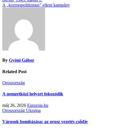
A „kozmopolitizmus” elleni kampány
By
Gyóni Gábor
Related Post
Oroszország
A nemzetközi helyzet fokozódik
máj 26, 2026
Eurazsia.hu
Oroszország
Ukrajna
Városok bombázása: az orosz vezetés csődje