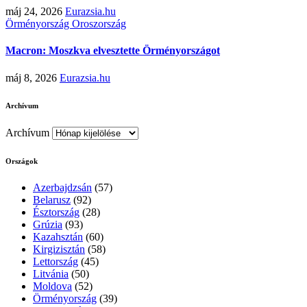
máj 24, 2026
Eurazsia.hu
Örményország
Oroszország
Macron: Moszkva elvesztette Örményországot
máj 8, 2026
Eurazsia.hu
Archívum
Archívum
Országok
Azerbajdzsán
(57)
Belarusz
(92)
Észtország
(28)
Grúzia
(93)
Kazahsztán
(60)
Kirgizisztán
(58)
Lettország
(45)
Litvánia
(50)
Moldova
(52)
Örményország
(39)