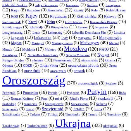
(8)
(7)
(7)
(9)
Jobboldali Szektor
Julija Timosenko
Juscsenko
Kadirov
Karaganov
(12)
(8)
(9)
(22)
(6)
(5)
Kazahsztán
Katyn
Kaukázus
Kazany
Kelet-Ukrajna
Kelet
Kijev
(17)
(6)
(102)
(19)
(8)
(9)
Kirgizisztán
KGB
Kirill pátriárka
Kisinyov
(6)
(26)
(37)
(7)
(10)
Krím
Kreml
kommunisták
krími tatárok
Kurmanbek Bakijev
(5)
(8)
(11)
(9)
(8)
Kárpátalja
Közép-Ázsia
Lavrov
lengyelek
Kurszk megye
(17)
(5)
(16)
(5)
Lengyelország
Lettország
Litvánia
Lenin
Liberális-Demokrata Párt
(11)
(12)
(33)
(14)
(5)
Lukasenko
Magyarország
Luganszk
Lviv
magyarok
(32)
(17)
(6)
(5)
(49)
(5)
Medvegyev
Majdan
Mariupol
Martonyi János
Merkel
Moszkva
(12)
(17)
(8)
(120)
(21)
NATO
Minszk
Moldova
Molotov
(12)
(8)
(6)
(41)
Nyugat
Nazarbajev
Nurszultan Nazarbajev
Nyikita Mihalkov
(9)
(10)
(19)
(5)
(7)
Németország
Nyugat-Ukrajna
németek
Obama
népszavazás
(10)
(5)
(25)
(30)
Orbán Viktor
orosz-ukrán háború
Odessza
Orosz
ODKB
(6)
(18)
(9)
(23)
oroszok
Birodalom
orosz elnök
orosz nyelv
Oroszország
(376)
(8)
(5)
oroszországiak
Peszkov
Putyin
(5)
(19)
(11)
(6)
(169)
Porosenko
Pravda
Prigozsin
Rada
Petrográd
(11)
(7)
(6)
(6)
(13)
(17)
Ramzan Kadirov
Riga
rubel
Régiók Pártja
Szaakasvili
(7)
(5)
(9)
(8)
(7)
Szabadság
Szentpétervár
Szevasztopol
Szibéria
szankciók
(9)
(8)
(55)
(29)
(12)
Szovjetunió
Sztálin
Szlavjanszk
Szocsi
Szíria
(11)
(7)
(6)
(8)
(14)
(6)
Tadzsikisztán
Taskent
Tbiliszi
Timosenko
Trump
Turcsinov
Ukrajna
(7)
(9)
(323)
(6)
Törökország
Türkmenisztán
ukrajnaiak