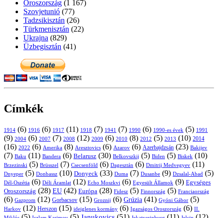
Oroszország
(1 167)
Szovjetunió
(77)
Tadzsikisztán
(26)
Türkmenisztán
(22)
Ukrajna
(829)
Üzbegisztán
(41)
Címkék
(6)
(6)
(11)
(7)
(7)
(6)
(5)
1914
1916
1917
1918
1941
1990
1991
1990-es évek
(9)
(6)
(7)
(12)
(6)
(8)
(5)
(10)
2004
2007
2008
2009
2010
2013
2014
2012
(16)
(6)
(8)
(6)
(6)
(23)
Azerbajdzsán
2022
Amerika
Aresztovics
Azarov
Bakijev
(7)
(11)
(6)
(30)
(5)
(5)
(10)
Belarusz
Baku
Bandera
Biskek
Belkovszkij
Biden
(5)
(7)
(6)
(6)
(11)
Brüsszel
Csecsenföld
Dagesztán
Dmitrij Medvegyev
Brzezinski
(5)
(10)
(33)
(7)
(9)
(5)
Donyeck
Donbassz
Duma
Dusanbe
Dnyeper
Dzsalal-Abad
(6)
(12)
(6)
(9)
Egységes
Dél-Oszétia
Déli Áramlat
Echo Moszkvi
Egyesült Államok
(28)
(42)
(28)
(5)
(5)
EU
Oroszország
Európa
Franciaország
Fidesz
Finnország
(6)
(12)
(15)
(6)
(41)
(5)
Grúzia
Gazprom
Gorbacsov
Groznij
Gyóni Gábor
(12)
(15)
(6)
(6)
Harkov
Herszon
ideiglenes kormány
Igazságos Oroszország
II.
(5)
(5)
(51)
(11)
(12)
Janukovics
Jekatyerinburg
Jelcin
Miklós
Iszlam Karimov