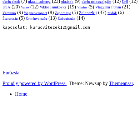
(7)
(23)
(9)
(12)
(12)
ukrán hadsereg
ukrán elnök
ukránok
ukrán titkosszolgálat
Urál
(20)
(12)
(19)
(5)
(21)
USA
Viktor Janukovics
Vlagyimir Putyin
Varsó
Vilnius
(9)
(8)
(5)
(37)
(6)
Zelenszkij
Vámunió
Wagner-csoport
zsidók
Zaporozsje
(5)
(13)
(14)
Örményország
Üzbegisztán
Észtország
kapcsolat: kurucvitezek12@gmail.com
Eurázsia
Proudly powered by WordPress
|
Theme: Newsup by
Themeansar
.
Home