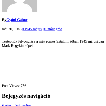
By
Gyóni Gábor
máj 20, 1945
#1945 május
,
#Sztálingrád
Testépítők felvonulása a még romos Sztálingrádban 1945 májusában
Mark Regykin képein.
Post Views:
756
Bejegyzés navigáció
Berlin, 1945. május 1.