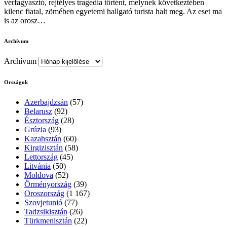
vérfagyasztó, rejtélyes tragédia történt, melynek következtében
kilenc fiatal, zömében egyetemi hallgató turista halt meg. Az eset ma
is az orosz…
Archívum
Archívum
Országok
Azerbajdzsán
(57)
Belarusz
(92)
Észtország
(28)
Grúzia
(93)
Kazahsztán
(60)
Kirgizisztán
(58)
Lettország
(45)
Litvánia
(50)
Moldova
(52)
Örményország
(39)
Oroszország
(1 167)
Szovjetunió
(77)
Tadzsikisztán
(26)
Türkmenisztán
(22)