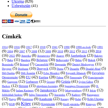
Ukrajna
(829)
Üzbegisztán
(41)
Címkék
(6)
(6)
(11)
(7)
(7)
(6)
(5)
1914
1916
1917
1918
1941
1990
1991
1990-es évek
(9)
(6)
(7)
(12)
(6)
(8)
(5)
(10)
2004
2007
2008
2009
2010
2013
2014
2012
(16)
(6)
(8)
(6)
(6)
(23)
Azerbajdzsán
2022
Amerika
Aresztovics
Azarov
Bakijev
(7)
(11)
(6)
(30)
(5)
(5)
(10)
Belarusz
Baku
Bandera
Biskek
Belkovszkij
Biden
(5)
(7)
(6)
(6)
(11)
Brüsszel
Csecsenföld
Dagesztán
Dmitrij Medvegyev
Brzezinski
(5)
(10)
(33)
(7)
(9)
(5)
Donyeck
Donbassz
Duma
Dusanbe
Dnyeper
Dzsalal-Abad
(6)
(12)
(6)
(9)
Egységes
Dél-Oszétia
Déli Áramlat
Echo Moszkvi
Egyesült Államok
(28)
(42)
(28)
(5)
(5)
EU
Oroszország
Európa
Franciaország
Fidesz
Finnország
(6)
(12)
(15)
(6)
(41)
(5)
Grúzia
Gazprom
Gorbacsov
Groznij
Gyóni Gábor
(12)
(15)
(6)
(6)
Harkov
Herszon
ideiglenes kormány
Igazságos Oroszország
II.
(5)
(5)
(51)
(11)
(12)
Janukovics
Jekatyerinburg
Jelcin
Miklós
Iszlam Karimov
(8)
(7)
(7)
(9)
Jobboldali Szektor
Julija Timosenko
Juscsenko
Kadirov
Karaganov
(12)
(8)
(9)
(22)
(6)
(5)
Kazahsztán
Katyn
Kaukázus
Kazany
Kelet-Ukrajna
Kelet
Kijev
(17)
(6)
(102)
(19)
(8)
(9)
Kirgizisztán
KGB
Kirill pátriárka
Kisinyov