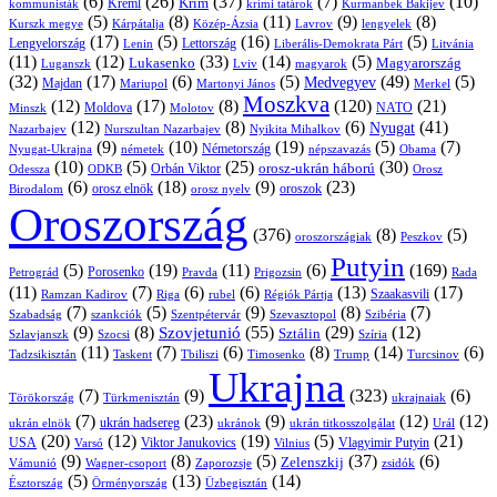
(6)
(26)
(37)
(7)
(10)
Krím
Kreml
kommunisták
krími tatárok
Kurmanbek Bakijev
(5)
(8)
(11)
(9)
(8)
Kárpátalja
Közép-Ázsia
Lavrov
lengyelek
Kurszk megye
(17)
(5)
(16)
(5)
Lengyelország
Lettország
Litvánia
Lenin
Liberális-Demokrata Párt
(11)
(12)
(33)
(14)
(5)
Lukasenko
Magyarország
Luganszk
Lviv
magyarok
(32)
(17)
(6)
(5)
(49)
(5)
Medvegyev
Majdan
Mariupol
Martonyi János
Merkel
Moszkva
(12)
(17)
(8)
(120)
(21)
NATO
Minszk
Moldova
Molotov
(12)
(8)
(6)
(41)
Nyugat
Nazarbajev
Nurszultan Nazarbajev
Nyikita Mihalkov
(9)
(10)
(19)
(5)
(7)
Németország
Nyugat-Ukrajna
németek
Obama
népszavazás
(10)
(5)
(25)
(30)
Orbán Viktor
orosz-ukrán háború
Odessza
Orosz
ODKB
(6)
(18)
(9)
(23)
oroszok
Birodalom
orosz elnök
orosz nyelv
Oroszország
(376)
(8)
(5)
oroszországiak
Peszkov
Putyin
(5)
(19)
(11)
(6)
(169)
Porosenko
Pravda
Prigozsin
Rada
Petrográd
(11)
(7)
(6)
(6)
(13)
(17)
Ramzan Kadirov
Riga
rubel
Régiók Pártja
Szaakasvili
(7)
(5)
(9)
(8)
(7)
Szabadság
Szentpétervár
Szevasztopol
Szibéria
szankciók
(9)
(8)
(55)
(29)
(12)
Szovjetunió
Sztálin
Szlavjanszk
Szocsi
Szíria
(11)
(7)
(6)
(8)
(14)
(6)
Tadzsikisztán
Taskent
Tbiliszi
Timosenko
Trump
Turcsinov
Ukrajna
(7)
(9)
(323)
(6)
Törökország
Türkmenisztán
ukrajnaiak
(7)
(23)
(9)
(12)
(12)
ukrán hadsereg
ukrán elnök
ukránok
ukrán titkosszolgálat
Urál
(20)
(12)
(19)
(5)
(21)
USA
Viktor Janukovics
Vlagyimir Putyin
Varsó
Vilnius
(9)
(8)
(5)
(37)
(6)
Zelenszkij
Vámunió
Wagner-csoport
zsidók
Zaporozsje
(5)
(13)
(14)
Örményország
Üzbegisztán
Észtország