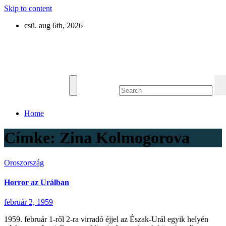
Skip to content
csü. aug 6th, 2026
Eurázsia
Home
Címke:
Zina Kolmogorova
Oroszország
Horror az Urálban
február 2, 1959
1959. február 1-ről 2-ra virradó éjjel az Észak-Urál egyik helyén