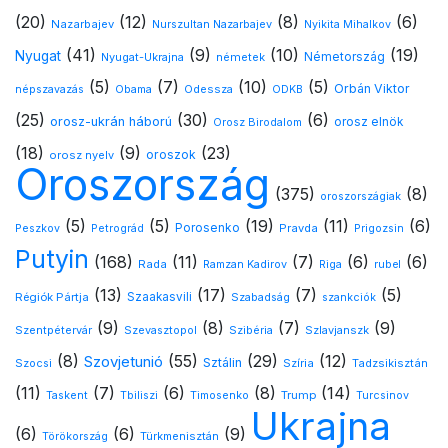
(20)
(12)
(8)
(6)
Nazarbajev
Nurszultan Nazarbajev
Nyikita Mihalkov
(41)
(9)
(10)
(19)
Nyugat
Nyugat-Ukrajna
németek
Németország
(5)
(7)
(10)
(5)
Orbán Viktor
Odessza
népszavazás
Obama
ODKB
(25)
(30)
(6)
orosz-ukrán háború
orosz elnök
Orosz Birodalom
(18)
(9)
(23)
oroszok
orosz nyelv
Oroszország
(375)
(8)
oroszországiak
(5)
(5)
(19)
(11)
(6)
Porosenko
Pravda
Peszkov
Petrográd
Prigozsin
Putyin
(168)
(11)
(7)
(6)
(6)
Rada
Ramzan Kadirov
Riga
rubel
(13)
(17)
(7)
(5)
Régiók Pártja
Szaakasvili
Szabadság
szankciók
(9)
(8)
(7)
(9)
Szentpétervár
Szevasztopol
Szlavjanszk
Szibéria
(8)
(55)
(29)
(12)
Szovjetunió
Sztálin
Szocsi
Szíria
Tadzsikisztán
(11)
(7)
(6)
(8)
(14)
Timosenko
Trump
Taskent
Tbiliszi
Turcsinov
Ukrajna
(6)
(6)
(9)
Türkmenisztán
Törökország