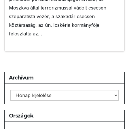
Moszkva által terrorizmussal vádolt csecsen
szeparatista vezér, a szakadár csecsen
köztársaság, az ún. Icskéria kormányfője
feloszlatta az…
Archívum
Archívum
Országok