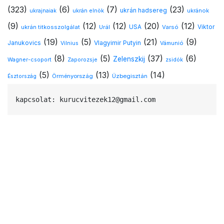
(323)
(6)
(7)
(23)
ukrán hadsereg
ukránok
ukrajnaiak
ukrán elnök
(9)
(12)
(12)
(20)
(12)
USA
ukrán titkosszolgálat
Urál
Varsó
Viktor
(19)
(5)
(21)
(9)
Vlagyimir Putyin
Janukovics
Vámunió
Vilnius
(8)
(5)
(37)
(6)
Zelenszkij
Wagner-csoport
Zaporozsje
zsidók
(5)
(13)
(14)
Örményország
Üzbegisztán
Észtország
kapcsolat: kurucvitezek12@gmail.com