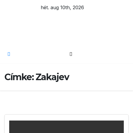
Skip
hét. aug 10th, 2026
to
content
Eurázsia
Címke:
Zakajev