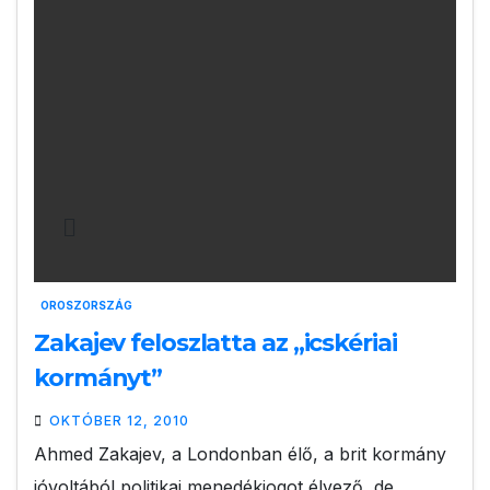
OROSZORSZÁG
Zakajev feloszlatta az „icskériai
kormányt”
OKTÓBER 12, 2010
Ahmed Zakajev, a Londonban élő, a brit kormány
jóvoltából politikai menedékjogot élvező, de