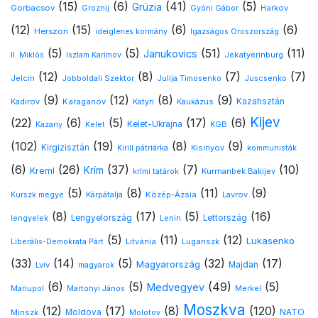
(15)
(6)
(41)
(5)
Grúzia
Gorbacsov
Harkov
Groznij
Gyóni Gábor
(12)
(15)
(6)
(6)
Herszon
ideiglenes kormány
Igazságos Oroszország
(5)
(5)
(51)
(11)
Janukovics
Jekatyerinburg
II. Miklós
Iszlam Karimov
(12)
(8)
(7)
(7)
Jelcin
Jobboldali Szektor
Julija Timosenko
Juscsenko
(9)
(12)
(8)
(9)
Kazahsztán
Kadirov
Karaganov
Katyn
Kaukázus
Kijev
(22)
(6)
(5)
(17)
(6)
Kelet-Ukrajna
Kazany
Kelet
KGB
(102)
(19)
(8)
(9)
Kirgizisztán
Kirill pátriárka
Kisinyov
kommunisták
(6)
(26)
(37)
(7)
(10)
Krím
Kreml
Kurmanbek Bakijev
krími tatárok
(5)
(8)
(11)
(9)
Kárpátalja
Közép-Ázsia
Lavrov
Kurszk megye
(8)
(17)
(5)
(16)
lengyelek
Lengyelország
Lettország
Lenin
(5)
(11)
(12)
Lukasenko
Litvánia
Luganszk
Liberális-Demokrata Párt
(33)
(14)
(5)
(32)
(17)
Magyarország
Lviv
Majdan
magyarok
(6)
(5)
(49)
(5)
Medvegyev
Mariupol
Martonyi János
Merkel
Moszkva
(12)
(17)
(8)
(120)
NATO
Minszk
Moldova
Molotov