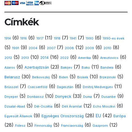
Címkék
(6)
(6)
(11)
(7)
(7)
(6)
1917
1914
1916
1918
1941
1990
1990-es évek
(5)
(9)
(6)
(7)
(12)
(6)
(8)
1991
2008
2010
2004
2007
2009
(5)
(10)
(16)
(6)
(8)
(6)
2013
2014
Amerika
2012
2022
Aresztovics
(6)
(23)
(7)
(11)
(6)
Azerbajdzsán
Baku
Azarov
Bakijev
Bandera
(30)
(5)
(5)
(10)
(5)
Belarusz
Biskek
Belkovszkij
Biden
Brzezinski
(7)
(6)
(6)
(11)
Dmitrij Medvegyev
Brüsszel
Csecsenföld
Dagesztán
(5)
(10)
(33)
(7)
(9)
Donyeck
Donbassz
Dusanbe
Dnyeper
Duma
(5)
(6)
(12)
(6)
Déli Áramlat
Dzsalal-Abad
Dél-Oszétia
Echo Moszkvi
(9)
(28)
(42)
EU
Egységes Oroszország
Európa
Egyesült Államok
(28)
(5)
(5)
(6)
(12)
Gazprom
Fidesz
Finnország
Franciaország