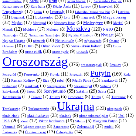
(6)
(26)
(37)
(7)
(10)
Krím
Kreml
kommunisták
krími tatárok
Kurmanbek Bakijev
(5)
(8)
(11)
(9)
(8)
Kárpátalja
Közép-Ázsia
Lavrov
lengyelek
Kurszk megye
(17)
(5)
(16)
(5)
Lengyelország
Lettország
Litvánia
Lenin
Liberális-Demokrata Párt
(11)
(12)
(33)
(14)
(5)
Lukasenko
Magyarország
Luganszk
Lviv
magyarok
(32)
(17)
(6)
(5)
(49)
(5)
Medvegyev
Majdan
Mariupol
Martonyi János
Merkel
Moszkva
(12)
(17)
(8)
(120)
(21)
NATO
Minszk
Moldova
Molotov
(12)
(8)
(6)
(41)
Nyugat
Nazarbajev
Nurszultan Nazarbajev
Nyikita Mihalkov
(9)
(10)
(19)
(5)
(7)
Németország
Nyugat-Ukrajna
németek
Obama
népszavazás
(10)
(5)
(25)
(30)
Orbán Viktor
orosz-ukrán háború
Odessza
Orosz
ODKB
(6)
(18)
(9)
(23)
oroszok
Birodalom
orosz elnök
orosz nyelv
Oroszország
(376)
(8)
(5)
oroszországiak
Peszkov
Putyin
(5)
(19)
(11)
(6)
(169)
Porosenko
Pravda
Prigozsin
Rada
Petrográd
(11)
(7)
(6)
(6)
(13)
(17)
Ramzan Kadirov
Riga
rubel
Régiók Pártja
Szaakasvili
(7)
(5)
(9)
(8)
(7)
Szabadság
Szentpétervár
Szevasztopol
Szibéria
szankciók
(9)
(8)
(55)
(29)
(12)
Szovjetunió
Sztálin
Szlavjanszk
Szocsi
Szíria
(11)
(7)
(6)
(8)
(14)
(6)
Tadzsikisztán
Taskent
Tbiliszi
Timosenko
Trump
Turcsinov
Ukrajna
(7)
(9)
(323)
(6)
Törökország
Türkmenisztán
ukrajnaiak
(7)
(23)
(9)
(12)
(12)
ukrán hadsereg
ukrán elnök
ukránok
ukrán titkosszolgálat
Urál
(20)
(12)
(19)
(5)
(21)
USA
Viktor Janukovics
Vlagyimir Putyin
Varsó
Vilnius
(9)
(8)
(5)
(37)
(6)
Zelenszkij
Vámunió
Wagner-csoport
zsidók
Zaporozsje
(5)
(13)
(14)
Örményország
Üzbegisztán
Észtország