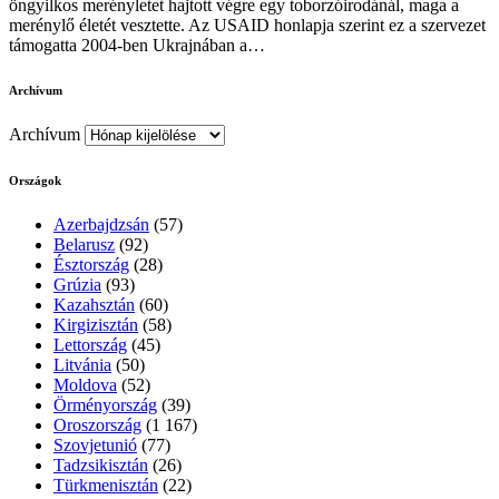
öngyilkos merényletet hajtott végre egy toborzóirodánál, maga a
merénylő életét vesztette. Az USAID honlapja szerint ez a szervezet
támogatta 2004-ben Ukrajnában a…
Archívum
Archívum
Országok
Azerbajdzsán
(57)
Belarusz
(92)
Észtország
(28)
Grúzia
(93)
Kazahsztán
(60)
Kirgizisztán
(58)
Lettország
(45)
Litvánia
(50)
Moldova
(52)
Örményország
(39)
Oroszország
(1 167)
Szovjetunió
(77)
Tadzsikisztán
(26)
Türkmenisztán
(22)