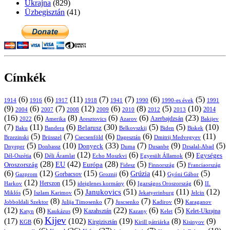
Ukrajna
(829)
Üzbegisztán
(41)
Címkék
(6)
(6)
(11)
(7)
(7)
(6)
(5)
1914
1916
1917
1918
1941
1990
1991
1990-es évek
(9)
(6)
(7)
(12)
(6)
(8)
(5)
(10)
2004
2007
2008
2009
2010
2013
2014
2012
(16)
(6)
(8)
(6)
(6)
(23)
Azerbajdzsán
2022
Amerika
Aresztovics
Azarov
Bakijev
(7)
(11)
(6)
(30)
(5)
(5)
(10)
Belarusz
Baku
Bandera
Biskek
Belkovszkij
Biden
(5)
(7)
(6)
(6)
(11)
Brüsszel
Csecsenföld
Dagesztán
Dmitrij Medvegyev
Brzezinski
(5)
(10)
(33)
(7)
(9)
(5)
Donyeck
Donbassz
Duma
Dusanbe
Dnyeper
Dzsalal-Abad
(6)
(12)
(6)
(9)
Egységes
Dél-Oszétia
Déli Áramlat
Echo Moszkvi
Egyesült Államok
(28)
(42)
(28)
(5)
(5)
EU
Oroszország
Európa
Franciaország
Fidesz
Finnország
(6)
(12)
(15)
(6)
(41)
(5)
Grúzia
Gazprom
Gorbacsov
Groznij
Gyóni Gábor
(12)
(15)
(6)
(6)
Harkov
Herszon
ideiglenes kormány
Igazságos Oroszország
II.
(5)
(5)
(51)
(11)
(12)
Janukovics
Jekatyerinburg
Jelcin
Miklós
Iszlam Karimov
(8)
(7)
(7)
(9)
Jobboldali Szektor
Julija Timosenko
Juscsenko
Kadirov
Karaganov
(12)
(8)
(9)
(22)
(6)
(5)
Kazahsztán
Katyn
Kaukázus
Kazany
Kelet-Ukrajna
Kelet
Kijev
(17)
(6)
(102)
(19)
(8)
(9)
Kirgizisztán
KGB
Kirill pátriárka
Kisinyov