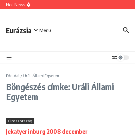
Ugrás a tartalomhoz
Ukrán városok bombázása
Hot News
Macron: Moszkva elvesztette Örményországot
Az ukránok látványosan alázzák Oroszországot
Eurázsia
Menu
Főoldal
/
Uráli Állami Egyetem
Böngészés címke: Uráli Állami
Egyetem
Oroszország
Jekatyerinburg 2008 december