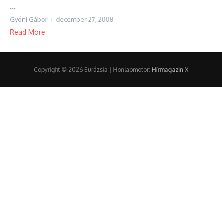
...
Gyóni Gábor
december 27, 2008
Read More
Copyright © 2026 Eurázsia | Honlapmotor:
Hírmagazin X