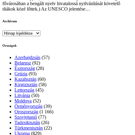
fővárosában a bengáli nyelv hivatalossá nyilvánítását követelő
diákok közé lőttek.) Az UNESCO jelentése…
Archívum
Archívum
Országok
Azerbajdzsán
(57)
Belarusz
(92)
Észtország
(28)
Grúzia
(93)
Kazahsztán
(60)
Kirgizisztán
(58)
Lettország
(45)
Litvánia
(50)
Moldova
(52)
Örményország
(39)
Oroszország
(1 166)
Szovjetunió
(77)
Tadzsikisztán
(26)
Türkmenisztán
(22)
Ukrajna
(829)