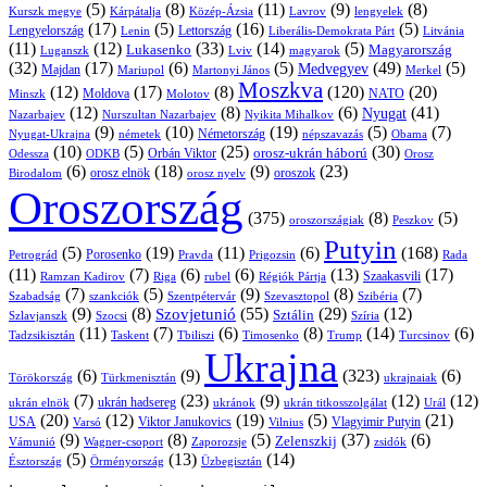
(5)
(8)
(11)
(9)
(8)
Kárpátalja
Közép-Ázsia
Lavrov
lengyelek
Kurszk megye
(17)
(5)
(16)
(5)
Lengyelország
Lettország
Litvánia
Lenin
Liberális-Demokrata Párt
(11)
(12)
(33)
(14)
(5)
Lukasenko
Magyarország
Luganszk
Lviv
magyarok
(32)
(17)
(6)
(5)
(49)
(5)
Medvegyev
Majdan
Mariupol
Martonyi János
Merkel
Moszkva
(12)
(17)
(8)
(120)
(20)
NATO
Minszk
Moldova
Molotov
(12)
(8)
(6)
(41)
Nyugat
Nazarbajev
Nurszultan Nazarbajev
Nyikita Mihalkov
(9)
(10)
(19)
(5)
(7)
Németország
Nyugat-Ukrajna
németek
Obama
népszavazás
(10)
(5)
(25)
(30)
Orbán Viktor
orosz-ukrán háború
Odessza
Orosz
ODKB
(6)
(18)
(9)
(23)
orosz elnök
oroszok
Birodalom
orosz nyelv
Oroszország
(375)
(8)
(5)
oroszországiak
Peszkov
Putyin
(5)
(19)
(11)
(6)
(168)
Porosenko
Pravda
Prigozsin
Rada
Petrográd
(11)
(7)
(6)
(6)
(13)
(17)
Ramzan Kadirov
Riga
rubel
Régiók Pártja
Szaakasvili
(7)
(5)
(9)
(8)
(7)
Szabadság
Szentpétervár
Szevasztopol
Szibéria
szankciók
(9)
(8)
(55)
(29)
(12)
Szovjetunió
Sztálin
Szlavjanszk
Szocsi
Szíria
(11)
(7)
(6)
(8)
(14)
(6)
Tadzsikisztán
Taskent
Tbiliszi
Timosenko
Trump
Turcsinov
Ukrajna
(6)
(9)
(323)
(6)
Törökország
Türkmenisztán
ukrajnaiak
(7)
(23)
(9)
(12)
(12)
ukrán hadsereg
ukrán elnök
ukránok
ukrán titkosszolgálat
Urál
(20)
(12)
(19)
(5)
(21)
USA
Viktor Janukovics
Vlagyimir Putyin
Varsó
Vilnius
(9)
(8)
(5)
(37)
(6)
Zelenszkij
Vámunió
Wagner-csoport
zsidók
Zaporozsje
(5)
(13)
(14)
Örményország
Üzbegisztán
Észtország