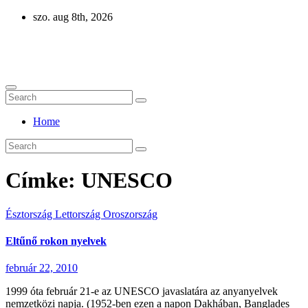
Skip
szo. aug 8th, 2026
to
content
Eurázsia
Home
Címke:
UNESCO
Észtország
Lettország
Oroszország
Eltűnő rokon nyelvek
február 22, 2010
1999 óta február 21-e az UNESCO javaslatára az anyanyelvek
nemzetközi napja. (1952-ben ezen a napon Dakhában, Banglades