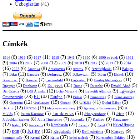
Üzbegisztán
(41)
Címkék
(6)
(6)
(11)
(7)
(7)
(6)
(5)
1914
1916
1917
1918
1941
1990
1991
1990-es évek
(9)
(6)
(7)
(12)
(6)
(8)
(5)
(10)
2004
2007
2008
2009
2010
2013
2014
2012
(16)
(6)
(8)
(6)
(6)
(23)
Azerbajdzsán
2022
Amerika
Aresztovics
Azarov
Bakijev
(7)
(11)
(6)
(30)
(5)
(5)
(10)
Belarusz
Baku
Bandera
Biskek
Belkovszkij
Biden
(5)
(7)
(6)
(6)
(11)
Brüsszel
Csecsenföld
Dagesztán
Dmitrij Medvegyev
Brzezinski
(5)
(10)
(33)
(7)
(9)
(5)
Donyeck
Donbassz
Duma
Dusanbe
Dnyeper
Dzsalal-Abad
(6)
(12)
(6)
(9)
Egységes
Dél-Oszétia
Déli Áramlat
Echo Moszkvi
Egyesült Államok
(28)
(42)
(28)
(5)
(5)
EU
Oroszország
Európa
Franciaország
Fidesz
Finnország
(6)
(12)
(15)
(6)
(41)
(5)
Grúzia
Gazprom
Gorbacsov
Groznij
Gyóni Gábor
(12)
(15)
(6)
(6)
Harkov
Herszon
ideiglenes kormány
Igazságos Oroszország
II.
(5)
(5)
(51)
(11)
(12)
Janukovics
Jekatyerinburg
Jelcin
Miklós
Iszlam Karimov
(8)
(7)
(7)
(9)
Jobboldali Szektor
Julija Timosenko
Juscsenko
Kadirov
Karaganov
(12)
(8)
(9)
(22)
(6)
(5)
Kazahsztán
Katyn
Kaukázus
Kazany
Kelet-Ukrajna
Kelet
Kijev
(17)
(6)
(102)
(19)
(8)
(9)
Kirgizisztán
KGB
Kirill pátriárka
Kisinyov
(6)
(26)
(37)
(7)
(10)
Krím
Kreml
kommunisták
krími tatárok
Kurmanbek Bakijev