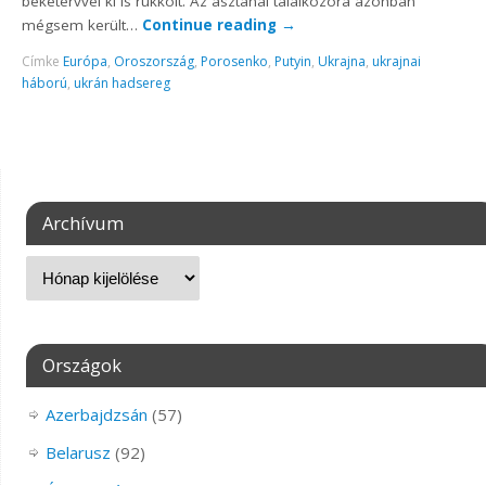
béketervvel ki is rukkolt. Az asztanai találkozóra azonban
mégsem került…
Continue reading
→
Címke
Európa
,
Oroszország
,
Porosenko
,
Putyin
,
Ukrajna
,
ukrajnai
háború
,
ukrán hadsereg
Archívum
Országok
Azerbajdzsán
(57)
Belarusz
(92)