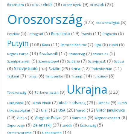
(6)
(18)
(9)
(23)
orosz elnök
oroszok
orosz nyelv
Birodalom
Oroszország
(375)
(8)
oroszországiak
(5)
(5)
(19)
(11)
(6)
Porosenko
Pravda
Peszkov
Petrográd
Prigozsin
Putyin
(168)
(11)
(7)
(6)
(6)
Rada
Ramzan Kadirov
Riga
rubel
(13)
(17)
(7)
(5)
Szaakasvili
Régiók Pártja
Szabadság
szankciók
(9)
(8)
(7)
(9)
Szentpétervár
Szevasztopol
Szibéria
Szlavjanszk
Szocsi
(8)
Szovjetunió
(55)
(29)
(12)
(11)
Sztálin
Szíria
Tadzsikisztán
(7)
(6)
(8)
(14)
(6)
Taskent
Timosenko
Trump
Tbiliszi
Turcsinov
Ukrajna
(6)
(9)
(323)
Türkmenisztán
Törökország
(6)
(7)
(23)
(9)
ukrán hadsereg
ukrán elnök
ukránok
ukrán
ukrajnaiak
(12)
(12)
(20)
(12)
USA
Viktor Janukovics
titkosszolgálat
Urál
Varsó
(19)
(5)
(21)
(9)
(8)
Vlagyimir Putyin
Vámunió
Wagner-csoport
Vilnius
(5)
(37)
(6)
(5)
Zelenszkij
Zaporozsje
zsidók
Észtország
(13)
(14)
Örményország
Üzbegisztán