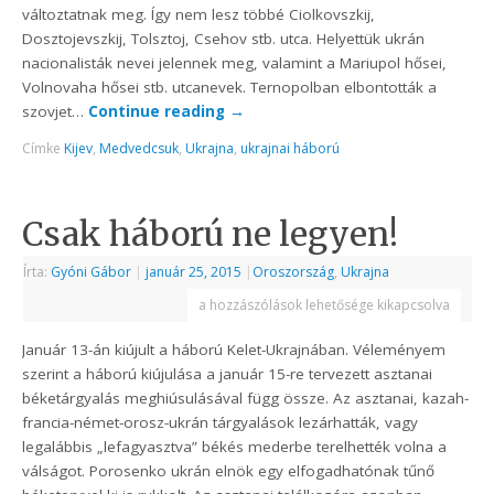
változtatnak meg. Így nem lesz többé Ciolkovszkij,
Dosztojevszkij, Tolsztoj, Csehov stb. utca. Helyettük ukrán
nacionalisták nevei jelennek meg, valamint a Mariupol hősei,
Volnovaha hősei stb. utcanevek. Ternopolban elbontották a
szovjet…
Continue reading
→
Címke
Kijev
,
Medvedcsuk
,
Ukrajna
,
ukrajnai háború
Csak háború ne legyen!
Írta:
Gyóni Gábor
|
január 25, 2015
|
Oroszország
,
Ukrajna
a hozzászólások lehetősége kikapcsolva
Január 13-án kiújult a háború Kelet-Ukrajnában. Véleményem
szerint a háború kiújulása a január 15-re tervezett asztanai
béketárgyalás meghiúsulásával függ össze. Az asztanai, kazah-
francia-német-orosz-ukrán tárgyalások lezárhatták, vagy
legalábbis „lefagyasztva” békés mederbe terelhették volna a
válságot. Porosenko ukrán elnök egy elfogadhatónak tűnő