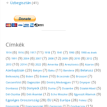
Üzbegisztán
(41)
Címkék
(6)
(6)
(11)
(7)
(7)
(6)
1917
1918
1941
1914
1916
1990
1990-es évek
(5)
(9)
(6)
(7)
(12)
(6)
(8)
(5)
1991
2007
2008
2010
2004
2009
2012
(10)
(16)
(6)
(8)
(6)
(6)
2013
2014
Amerika
2022
Aresztovics
Azarov
(23)
(7)
(11)
(6)
(30)
Belarusz
Azerbajdzsán
Bakijev
Baku
Bandera
(5)
(5)
(10)
(5)
(7)
Biskek
Brüsszel
Belkovszkij
Biden
Brzezinski
(6)
(6)
(11)
(5)
Dmitrij Medvegyev
Csecsenföld
Dagesztán
Dnyeper
(10)
(33)
(7)
(9)
(5)
Donyeck
Donbassz
Duma
Dusanbe
Dzsalal-Abad
(6)
(12)
(6)
(9)
Déli Áramlat
Egyesült Államok
Dél-Oszétia
Echo Moszkvi
(28)
(42)
(28)
(5)
EU
Egységes Oroszország
Európa
Fidesz
(5)
(6)
(12)
(15)
Gazprom
Gorbacsov
Finnország
Franciaország