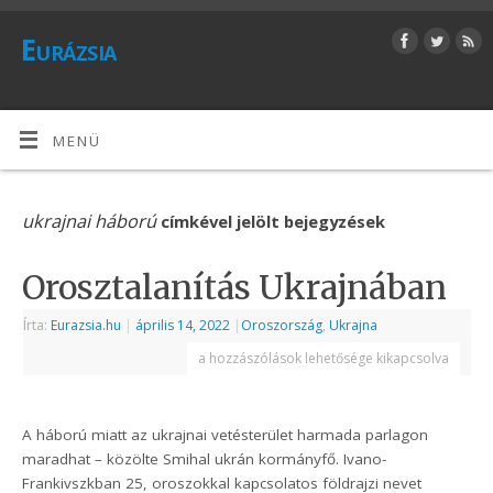
Eurázsia
MENÜ
ukrajnai háború
címkével jelölt bejegyzések
Orosztalanítás Ukrajnában
Írta:
Eurazsia.hu
|
április 14, 2022
|
Oroszország
,
Ukrajna
a hozzászólások lehetősége kikapcsolva
A háború miatt az ukrajnai vetésterület harmada parlagon
maradhat – közölte Smihal ukrán kormányfő. Ivano-
Frankivszkban 25, oroszokkal kapcsolatos földrajzi nevet