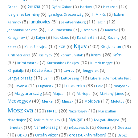
(6)
(41)
(5)
(12)
(15)
Grúzia
Harkov
Herszon
Groznij
Gyóni Gábor
(6)
(6)
(5)
ideiglenes kormány
Igazságos Oroszország
II. Miklós
Iszlam
(5)
Janukovics
(51)
(11)
(12)
Jekatyerinburg
Jelcin
Karimov
(8)
(7)
(7)
(9)
Jobboldali Szektor
Julija Timosenko
Juscsenko
Kadirov
(12)
(8)
(9)
(22)
(6)
Kazahsztán
Karaganov
Katyn
Kaukázus
Kazany
Kijev
(5)
(17)
(6)
(102)
(19)
Kelet-Ukrajna
Kirgizisztán
Kelet
KGB
(8)
(9)
(6)
(26)
Krím
Kreml
Kirill pátriárka
Kisinyov
kommunisták
(37)
(7)
(10)
(5)
krími tatárok
Kurmanbek Bakijev
Kurszk megye
(8)
(11)
(9)
(8)
Kárpátalja
Közép-Ázsia
Lavrov
lengyelek
(17)
(5)
(16)
Lengyelország
Lettország
Lenin
Liberális-Demokrata Párt
(5)
(11)
(12)
(33)
(14)
Lukasenko
Litvánia
Luganszk
Lviv
magyarok
(5)
(32)
(17)
(6)
(5)
Magyarország
Majdan
Mariupol
Martonyi János
(49)
(5)
(12)
(17)
(8)
Medvegyev
Moldova
Minszk
Molotov
Merkel
Moszkva
(120)
(20)
(12)
NATO
Nazarbajev
Nurszultan
(8)
(6)
(41)
(9)
Nyugat
Nazarbajev
Nyugat-Ukrajna
Nyikita Mihalkov
(10)
(19)
(5)
(7)
Németország
németek
Obama
Odessza
népszavazás
(10)
(5)
(25)
(30)
orosz-ukrán háború
Orbán Viktor
ODKB
Orosz