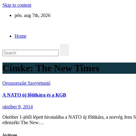
Skip to content
pén. aug 7th, 2026
Eurázsia
Home
Címke:
The New Times
Oroszország
Szovjetunió
A NATO új főtitkára és a KGB
október 8, 2014
Október 1-jétől lépett hivatalába a NATO új főtitkára, a norvég Jens S
ellenzéki The New…
Archívum