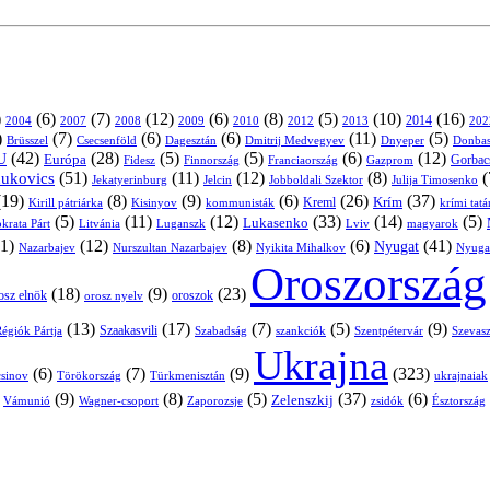
)
(6)
(7)
(12)
(6)
(8)
(5)
(10)
(16)
2004
2007
2008
2009
2010
2013
2014
202
2012
)
(7)
(6)
(6)
(11)
(5)
Brüsszel
Csecsenföld
Dagesztán
Dmitrij Medvegyev
Donbas
Dnyeper
(42)
(28)
(5)
(5)
(6)
(12)
U
Európa
Franciaország
Gazprom
Gorbac
Fidesz
Finnország
(51)
(11)
(12)
(8)
(
nukovics
Jekatyerinburg
Jelcin
Jobboldali Szektor
Julija Timosenko
(19)
(8)
(9)
(6)
(26)
(37)
Krím
Kreml
Kirill pátriárka
Kisinyov
kommunisták
krími tat
(5)
(11)
(12)
(33)
(14)
(5)
Lukasenko
Litvánia
Luganszk
Lviv
krata Párt
magyarok
1)
(12)
(8)
(6)
(41)
Nyugat
Nazarbajev
Nurszultan Nazarbajev
Nyikita Mihalkov
Nyuga
Oroszország
(18)
(9)
(23)
oroszok
osz elnök
orosz nyelv
(13)
(17)
(7)
(5)
(9)
égiók Pártja
Szaakasvili
Szabadság
Szentpétervár
Szevasz
szankciók
Ukrajna
(6)
(7)
(9)
(323)
sinov
Törökország
Türkmenisztán
ukrajnaiak
)
(9)
(8)
(5)
(37)
(6)
Zelenszkij
Vámunió
Wagner-csoport
zsidók
Zaporozsje
Észtország