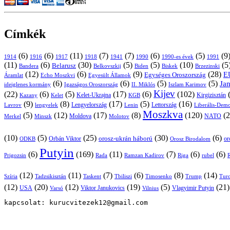
Címkék
(6)
(6)
(11)
(7)
(7)
(6)
(5)
(9
1914
1916
1917
1918
1941
1990
1991
1990-es évek
(11)
(6)
(30)
(5)
(5)
(10)
(5
Belarusz
Bandera
Biskek
Belkovszkij
Biden
Brzezinski
(12)
(6)
(9)
(28)
E
Egységes Oroszország
Áramlat
Echo Moszkvi
Egyesült Államok
(6)
(6)
(5)
(5)
Ja
ideiglenes kormány
Igazságos Oroszország
II. Miklós
Iszlam Karimov
Kijev
(22)
(6)
(5)
(17)
(6)
(102)
Kirgizisztán
Kazany
Kelet-Ukrajna
KGB
Kelet
(9)
(8)
(17)
(5)
(16)
Lavrov
lengyelek
Lengyelország
Lettország
Lenin
Liberális-Demo
Moszkva
(5)
(12)
(17)
(8)
(120)
(2
NATO
Minszk
Moldova
Molotov
Merkel
(10)
(5)
(25)
(30)
(6)
Orbán Viktor
orosz-ukrán háború
Orosz Birodalom
or
ODKB
Putyin
(6)
(169)
(11)
(7)
(6)
(6)
Prigozsin
Rada
Ramzan Kadirov
Riga
rubel
R
(12)
(11)
(7)
(6)
(8)
(14)
Szíria
Tadzsikisztán
Taskent
Tbiliszi
Timosenko
Trump
Turc
(12)
(20)
(12)
(19)
(5)
(21
USA
Viktor Janukovics
Vlagyimir Putyin
Varsó
Vilnius
kapcsolat: kurucvitezek12@gmail.com