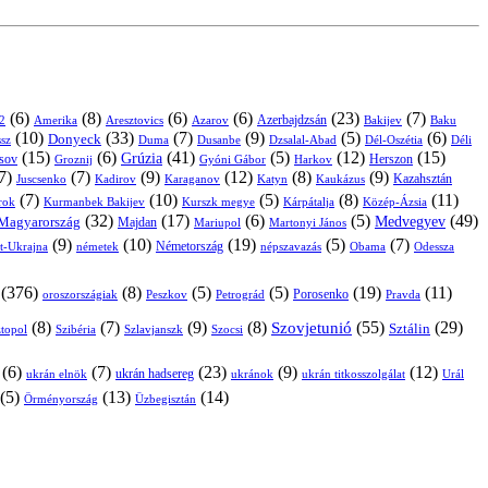
(6)
(8)
(6)
(6)
(23)
(7)
Azerbajdzsán
2
Amerika
Aresztovics
Azarov
Bakijev
Baku
(10)
(33)
(7)
(9)
(5)
(6)
Donyeck
sz
Duma
Dusanbe
Dél-Oszétia
Déli
Dzsalal-Abad
(15)
(6)
(41)
(5)
(12)
(15)
Grúzia
sov
Groznij
Harkov
Herszon
Gyóni Gábor
7)
(7)
(9)
(12)
(8)
(9)
Kazahsztán
Juscsenko
Kadirov
Karaganov
Katyn
Kaukázus
(7)
(10)
(5)
(8)
(11)
árok
Kurmanbek Bakijev
Kárpátalja
Közép-Ázsia
Kurszk megye
(32)
(17)
(6)
(5)
(49)
Medvegyev
Magyarország
Majdan
Mariupol
Martonyi János
(9)
(10)
(19)
(5)
(7)
Németország
t-Ukrajna
németek
Obama
Odessza
népszavazás
(376)
(8)
(5)
(5)
(19)
(11)
Porosenko
oroszországiak
Pravda
Peszkov
Petrográd
(8)
(7)
(9)
(8)
(55)
(29)
Szovjetunió
Sztálin
topol
Szibéria
Szlavjanszk
Szocsi
(6)
(7)
(23)
(9)
(12)
ukrán hadsereg
ukrán elnök
ukránok
ukrán titkosszolgálat
Urál
(5)
(13)
(14)
Örményország
Üzbegisztán