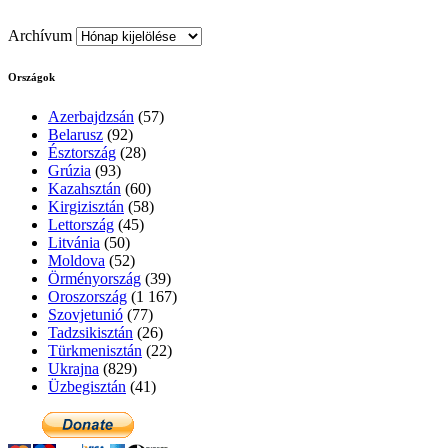
Archívum
Országok
Azerbajdzsán
(57)
Belarusz
(92)
Észtország
(28)
Grúzia
(93)
Kazahsztán
(60)
Kirgizisztán
(58)
Lettország
(45)
Litvánia
(50)
Moldova
(52)
Örményország
(39)
Oroszország
(1 167)
Szovjetunió
(77)
Tadzsikisztán
(26)
Türkmenisztán
(22)
Ukrajna
(829)
Üzbegisztán
(41)