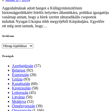
Aggodalmának adott hangot a Külügyminisztérium
biztonságpolitikáért felelős helyettes államtitkára, politikai igazgatója
vasárnap amiatt, hogy a hírek szerint ultraradikális csoportok
indultak Nyugat-Ukrajna több megyéjéből Kárpátaljára. Egyelőre
ott még nem tartunk, hogy…
Archívum
Archívum
Országok
Azerbajdzsán
(57)
Belarusz
(92)
Észtország
(28)
Grúzia
(93)
Kazahsztán
(60)
Kirgizisztán
(58)
Lettország
(45)
Litvánia
(50)
Moldova
(52)
Örményország
(39)
Oroszország
(1 166)