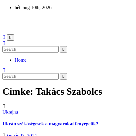
Skip
hét. aug 10th, 2026
to
content
Eurázsia
Home
Címke:
Takács Szabolcs
Ukrajna
Ukrán szélsőségesek a magyarokat fenyegetik?
január 27, 2014