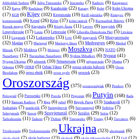
(8)
(7)
(7)
(9)
Jobboldali Szektor
Julija Timosenko
Juscsenko
Kadirov
Karaganov
(12)
(8)
(9)
(22)
(6)
(5)
Kazahsztán
Katyn
Kaukázus
Kazany
Kelet-Ukrajna
Kelet
Kijev
(17)
(6)
(102)
(19)
(8)
(9)
Kirgizisztán
KGB
Kirill pátriárka
Kisinyov
(6)
(26)
(37)
(7)
(10)
Krím
Kreml
kommunisták
krími tatárok
Kurmanbek Bakijev
(5)
(8)
(11)
(9)
(8)
Kárpátalja
Közép-Ázsia
Lavrov
lengyelek
Kurszk megye
(17)
(5)
(16)
(5)
Lengyelország
Lettország
Litvánia
Lenin
Liberális-Demokrata Párt
(11)
(12)
(33)
(14)
(5)
Lukasenko
Magyarország
Luganszk
Lviv
magyarok
(32)
(17)
(6)
(5)
(49)
(5)
Medvegyev
Majdan
Mariupol
Martonyi János
Merkel
Moszkva
(12)
(17)
(8)
(120)
(20)
NATO
Minszk
Moldova
Molotov
(12)
(8)
(6)
(41)
Nyugat
Nazarbajev
Nurszultan Nazarbajev
Nyikita Mihalkov
(9)
(10)
(19)
(5)
(7)
Németország
Nyugat-Ukrajna
németek
Obama
népszavazás
(10)
(5)
(25)
(30)
Orbán Viktor
orosz-ukrán háború
Odessza
Orosz
ODKB
(6)
(18)
(9)
(23)
orosz elnök
oroszok
Birodalom
orosz nyelv
Oroszország
(375)
(8)
(5)
oroszországiak
Peszkov
Putyin
(5)
(19)
(11)
(6)
(168)
Porosenko
Pravda
Prigozsin
Rada
Petrográd
(11)
(7)
(6)
(6)
(13)
(17)
Ramzan Kadirov
Riga
rubel
Régiók Pártja
Szaakasvili
(7)
(5)
(9)
(8)
(7)
Szabadság
Szentpétervár
Szevasztopol
Szibéria
szankciók
(9)
(8)
(55)
(29)
(12)
Szovjetunió
Sztálin
Szlavjanszk
Szocsi
Szíria
(11)
(7)
(6)
(8)
(14)
(6)
Tadzsikisztán
Taskent
Tbiliszi
Timosenko
Trump
Turcsinov
Ukrajna
(6)
(9)
(323)
(6)
Törökország
Türkmenisztán
ukrajnaiak
(7)
(23)
(9)
(12)
(12)
ukrán hadsereg
ukrán elnök
ukránok
ukrán titkosszolgálat
Urál