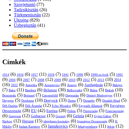
Szovjetunió
(77)
Tadzsikisztán
(26)
Türkmenisztán
(22)
Ukrajna
(829)
Üzbegisztán
(41)
Címkék
(6)
(6)
(11)
(7)
(7)
(6)
(5)
1914
1916
1917
1918
1941
1990
1991
1990-es évek
(9)
(6)
(7)
(12)
(6)
(8)
(5)
(10)
2004
2007
2008
2009
2010
2013
2014
2012
(16)
(6)
(8)
(6)
(6)
(23)
Azerbajdzsán
2022
Amerika
Aresztovics
Azarov
Bakijev
(7)
(11)
(6)
(30)
(5)
(5)
(10)
Belarusz
Baku
Bandera
Biskek
Belkovszkij
Biden
(5)
(7)
(6)
(6)
(11)
Brüsszel
Csecsenföld
Dagesztán
Dmitrij Medvegyev
Brzezinski
(5)
(10)
(33)
(7)
(9)
(5)
Donyeck
Donbassz
Duma
Dusanbe
Dnyeper
Dzsalal-Abad
(6)
(12)
(6)
(9)
Egységes
Dél-Oszétia
Déli Áramlat
Echo Moszkvi
Egyesült Államok
(28)
(42)
(28)
(5)
(5)
EU
Oroszország
Európa
Franciaország
Fidesz
Finnország
(6)
(12)
(15)
(6)
(41)
(5)
Grúzia
Gazprom
Gorbacsov
Groznij
Gyóni Gábor
(12)
(15)
(6)
(6)
Harkov
Herszon
ideiglenes kormány
Igazságos Oroszország
II.
(5)
(5)
(51)
(11)
(12)
Janukovics
Jekatyerinburg
Jelcin
Miklós
Iszlam Karimov