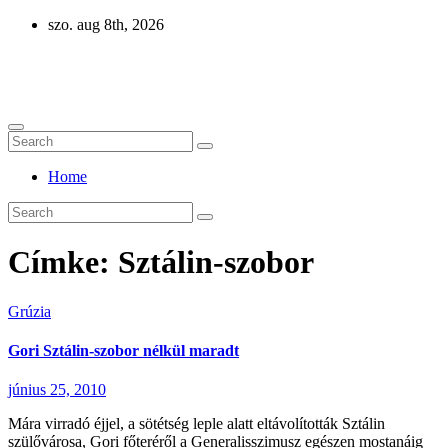
Skip
szo. aug 8th, 2026
to
content
Eurázsia
Home
Címke:
Sztálin-szobor
Grúzia
Gori Sztálin-szobor nélkül maradt
június 25, 2010
Mára virradó éjjel, a sötétség leple alatt eltávolították Sztálin
szülővárosa, Gori főteréről a Generalisszimusz egészen mostanáig