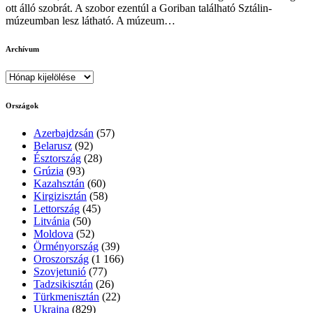
ott álló szobrát. A szobor ezentúl a Goriban található Sztálin-
múzeumban lesz látható. A múzeum…
Archívum
Archívum
Országok
Azerbajdzsán
(57)
Belarusz
(92)
Észtország
(28)
Grúzia
(93)
Kazahsztán
(60)
Kirgizisztán
(58)
Lettország
(45)
Litvánia
(50)
Moldova
(52)
Örményország
(39)
Oroszország
(1 166)
Szovjetunió
(77)
Tadzsikisztán
(26)
Türkmenisztán
(22)
Ukrajna
(829)