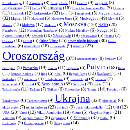
(5)
(8)
(11)
(9)
(8)
Kárpátalja
Közép-Ázsia
Lavrov
lengyelek
Kurszk megye
(17)
(5)
(16)
(5)
Lengyelország
Lettország
Litvánia
Lenin
Liberális-Demokrata Párt
(11)
(12)
(33)
(14)
(5)
Lukasenko
Magyarország
Luganszk
Lviv
magyarok
(32)
(17)
(6)
(5)
(49)
(5)
Medvegyev
Majdan
Mariupol
Martonyi János
Merkel
Moszkva
(12)
(17)
(8)
(120)
(20)
NATO
Minszk
Moldova
Molotov
(12)
(8)
(6)
(41)
Nyugat
Nazarbajev
Nurszultan Nazarbajev
Nyikita Mihalkov
(9)
(10)
(19)
(5)
(7)
Németország
Nyugat-Ukrajna
németek
Obama
népszavazás
(10)
(5)
(25)
(30)
Orbán Viktor
orosz-ukrán háború
Odessza
Orosz
ODKB
(6)
(18)
(9)
(23)
orosz elnök
oroszok
Birodalom
orosz nyelv
Oroszország
(375)
(8)
(5)
oroszországiak
Peszkov
Putyin
(5)
(19)
(11)
(6)
(168)
Porosenko
Pravda
Prigozsin
Rada
Petrográd
(11)
(7)
(6)
(6)
(13)
(17)
Ramzan Kadirov
Riga
rubel
Régiók Pártja
Szaakasvili
(7)
(5)
(9)
(8)
(7)
Szabadság
Szentpétervár
Szevasztopol
Szibéria
szankciók
(9)
(8)
(55)
(29)
(12)
Szovjetunió
Sztálin
Szlavjanszk
Szocsi
Szíria
(11)
(7)
(6)
(8)
(14)
(6)
Tadzsikisztán
Taskent
Tbiliszi
Timosenko
Trump
Turcsinov
Ukrajna
(6)
(9)
(323)
(6)
Törökország
Türkmenisztán
ukrajnaiak
(7)
(23)
(9)
(12)
(12)
ukrán hadsereg
ukrán elnök
ukránok
ukrán titkosszolgálat
Urál
(20)
(12)
(19)
(5)
(21)
USA
Viktor Janukovics
Vlagyimir Putyin
Varsó
Vilnius
(9)
(8)
(5)
(37)
(6)
Zelenszkij
Vámunió
Wagner-csoport
zsidók
Zaporozsje
(5)
(13)
(14)
Örményország
Üzbegisztán
Észtország