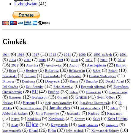
Üzbegisztán
(41)
Címkék
(6)
(6)
(11)
(7)
(7)
(6)
(5)
1914
1916
1917
1918
1941
1990
1991
1990-es évek
(9)
(6)
(7)
(12)
(6)
(8)
(5)
(10)
2004
2007
2008
2009
2010
2013
2014
2012
(16)
(6)
(8)
(6)
(6)
(23)
Azerbajdzsán
2022
Amerika
Aresztovics
Azarov
Bakijev
(7)
(11)
(6)
(30)
(5)
(5)
(10)
Belarusz
Baku
Bandera
Biskek
Belkovszkij
Biden
(5)
(7)
(6)
(6)
(11)
Brüsszel
Csecsenföld
Dagesztán
Dmitrij Medvegyev
Brzezinski
(5)
(10)
(33)
(7)
(9)
(5)
Donyeck
Donbassz
Duma
Dusanbe
Dnyeper
Dzsalal-Abad
(6)
(12)
(6)
(9)
Egységes
Dél-Oszétia
Déli Áramlat
Echo Moszkvi
Egyesült Államok
(28)
(42)
(28)
(5)
(5)
EU
Oroszország
Európa
Franciaország
Fidesz
Finnország
(6)
(12)
(15)
(6)
(41)
(5)
Grúzia
Gazprom
Gorbacsov
Groznij
Gyóni Gábor
(12)
(15)
(6)
(6)
Harkov
Herszon
ideiglenes kormány
Igazságos Oroszország
II.
(5)
(5)
(51)
(11)
(12)
Janukovics
Jekatyerinburg
Jelcin
Miklós
Iszlam Karimov
(8)
(7)
(7)
(9)
Jobboldali Szektor
Julija Timosenko
Juscsenko
Kadirov
Karaganov
(12)
(8)
(9)
(22)
(6)
(5)
Kazahsztán
Katyn
Kaukázus
Kazany
Kelet-Ukrajna
Kelet
Kijev
(17)
(6)
(102)
(19)
(8)
(9)
Kirgizisztán
KGB
Kirill pátriárka
Kisinyov
(6)
(26)
(37)
(7)
(10)
Krím
Kreml
kommunisták
krími tatárok
Kurmanbek Bakijev