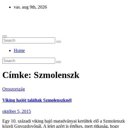
Skip
vas. aug 9th, 2026
to
content
Eurázsia
Home
Címke:
Szmolenszk
Oroszország
Viking hajót találtak Szmolenszknél
október 5, 2015
Egy 10. századi viking hajó maradványai kerültek elő a Szmolenszk
közeli Gnyozdovónál. A lelet azért is értékes, mert ritkaság, hogy