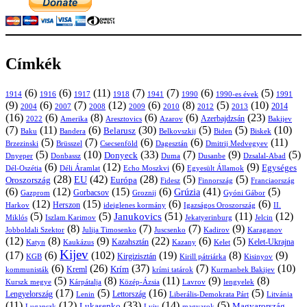
Címkék
(6)
(6)
(11)
(7)
(7)
(6)
(5)
1914
1916
1917
1918
1941
1990
1991
1990-es évek
(9)
(6)
(7)
(12)
(6)
(8)
(5)
(10)
2004
2007
2008
2009
2010
2013
2014
2012
(16)
(6)
(8)
(6)
(6)
(23)
Azerbajdzsán
2022
Amerika
Aresztovics
Azarov
Bakijev
(7)
(11)
(6)
(30)
(5)
(5)
(10)
Belarusz
Baku
Bandera
Biskek
Belkovszkij
Biden
(5)
(7)
(6)
(6)
(11)
Brüsszel
Csecsenföld
Dagesztán
Dmitrij Medvegyev
Brzezinski
(5)
(10)
(33)
(7)
(9)
(5)
Donyeck
Donbassz
Duma
Dusanbe
Dnyeper
Dzsalal-Abad
(6)
(12)
(6)
(9)
Egységes
Dél-Oszétia
Déli Áramlat
Echo Moszkvi
Egyesült Államok
(28)
(42)
(28)
(5)
(5)
EU
Oroszország
Európa
Franciaország
Fidesz
Finnország
(6)
(12)
(15)
(6)
(41)
(5)
Grúzia
Gazprom
Gorbacsov
Groznij
Gyóni Gábor
(12)
(15)
(6)
(6)
Harkov
Herszon
ideiglenes kormány
Igazságos Oroszország
II.
(5)
(5)
(51)
(11)
(12)
Janukovics
Jekatyerinburg
Jelcin
Miklós
Iszlam Karimov
(8)
(7)
(7)
(9)
Jobboldali Szektor
Julija Timosenko
Juscsenko
Kadirov
Karaganov
(12)
(8)
(9)
(22)
(6)
(5)
Kazahsztán
Katyn
Kaukázus
Kazany
Kelet-Ukrajna
Kelet
Kijev
(17)
(6)
(102)
(19)
(8)
(9)
Kirgizisztán
KGB
Kirill pátriárka
Kisinyov
(6)
(26)
(37)
(7)
(10)
Krím
Kreml
kommunisták
krími tatárok
Kurmanbek Bakijev
(5)
(8)
(11)
(9)
(8)
Kárpátalja
Közép-Ázsia
Lavrov
lengyelek
Kurszk megye
(17)
(5)
(16)
(5)
Lengyelország
Lettország
Litvánia
Lenin
Liberális-Demokrata Párt
(11)
(12)
(33)
(14)
(5)
Lukasenko
Magyarország
Luganszk
Lviv
magyarok