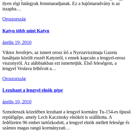
ilyen régi fatárgyak fennmaradjanak. Ez a hajómaradvány is az
iszapba…
Oroszország
Katyn több mint Katyn
április 19, 2010
Viktor Jerofejev, az ismert orosz író a Nyezaviszimaja Gazeta
hasábjain közölt esszét Katynról, s ennek kapcsán a lengyel-orosz
viszonyról. Az alábbiakban ezt ismertetjük. Első feleségem, a
lengyel Veslava felhívott a…
Oroszország
Lezuhant a lengyel elnök gépe
április 10, 2010
Szmolenszk közelében lezuhant a lengyel kormány Tu-154-es típusú
repülőgépe, amely Lech Kaczinsky elnököt is szállította. A
fedélzeten 96 ember tartózkodott, a lengyel elnök mellett felesége és
számos magas rangú kormányzati…