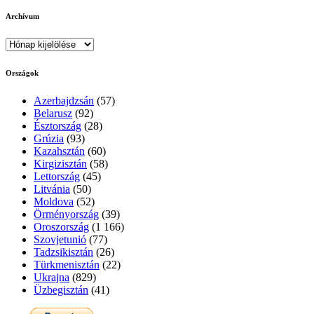
Archívum
Archívum
Országok
Azerbajdzsán
(57)
Belarusz
(92)
Észtország
(28)
Grúzia
(93)
Kazahsztán
(60)
Kirgizisztán
(58)
Lettország
(45)
Litvánia
(50)
Moldova
(52)
Örményország
(39)
Oroszország
(1 166)
Szovjetunió
(77)
Tadzsikisztán
(26)
Türkmenisztán
(22)
Ukrajna
(829)
Üzbegisztán
(41)