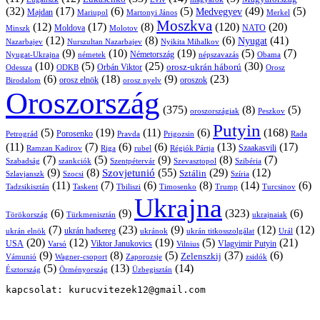
(32)
(17)
(6)
(5)
(49)
(5)
Medvegyev
Majdan
Mariupol
Martonyi János
Merkel
Moszkva
(12)
(17)
(8)
(120)
(20)
NATO
Minszk
Moldova
Molotov
(12)
(8)
(6)
(41)
Nyugat
Nazarbajev
Nurszultan Nazarbajev
Nyikita Mihalkov
(9)
(10)
(19)
(5)
(7)
Németország
Nyugat-Ukrajna
németek
Obama
népszavazás
(10)
(5)
(25)
(30)
Orbán Viktor
orosz-ukrán háború
Odessza
Orosz
ODKB
(6)
(18)
(9)
(23)
orosz elnök
oroszok
Birodalom
orosz nyelv
Oroszország
(375)
(8)
(5)
oroszországiak
Peszkov
Putyin
(5)
(19)
(11)
(6)
(168)
Porosenko
Pravda
Prigozsin
Rada
Petrográd
(11)
(7)
(6)
(6)
(13)
(17)
Ramzan Kadirov
Riga
rubel
Régiók Pártja
Szaakasvili
(7)
(5)
(9)
(8)
(7)
Szabadság
Szentpétervár
Szevasztopol
Szibéria
szankciók
(9)
(8)
(55)
(29)
(12)
Szovjetunió
Sztálin
Szlavjanszk
Szocsi
Szíria
(11)
(7)
(6)
(8)
(14)
(6)
Tadzsikisztán
Taskent
Tbiliszi
Timosenko
Trump
Turcsinov
Ukrajna
(6)
(9)
(323)
(6)
Törökország
Türkmenisztán
ukrajnaiak
(7)
(23)
(9)
(12)
(12)
ukrán hadsereg
ukrán elnök
ukránok
ukrán titkosszolgálat
Urál
(20)
(12)
(19)
(5)
(21)
USA
Viktor Janukovics
Vlagyimir Putyin
Varsó
Vilnius
(9)
(8)
(5)
(37)
(6)
Zelenszkij
Vámunió
Wagner-csoport
zsidók
Zaporozsje
(5)
(13)
(14)
Örményország
Üzbegisztán
Észtország
kapcsolat: kurucvitezek12@gmail.com