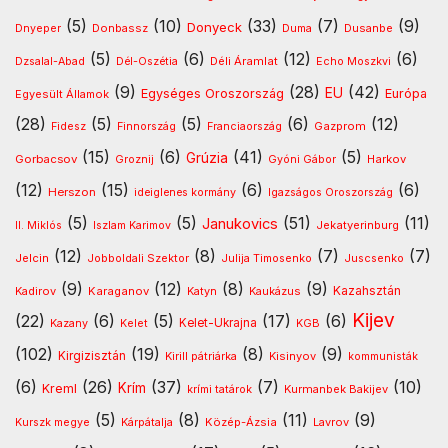
(5)
(10)
(33)
(7)
(9)
Donyeck
Donbassz
Dusanbe
Dnyeper
Duma
(5)
(6)
(12)
(6)
Déli Áramlat
Dzsalal-Abad
Dél-Oszétia
Echo Moszkvi
(9)
(28)
(42)
EU
Egységes Oroszország
Európa
Egyesült Államok
(28)
(5)
(5)
(6)
(12)
Gazprom
Fidesz
Finnország
Franciaország
(15)
(6)
(41)
(5)
Grúzia
Gorbacsov
Harkov
Groznij
Gyóni Gábor
(12)
(15)
(6)
(6)
Herszon
ideiglenes kormány
Igazságos Oroszország
(5)
(5)
(51)
(11)
Janukovics
Jekatyerinburg
II. Miklós
Iszlam Karimov
(12)
(8)
(7)
(7)
Jelcin
Jobboldali Szektor
Julija Timosenko
Juscsenko
(9)
(12)
(8)
(9)
Kazahsztán
Kadirov
Karaganov
Katyn
Kaukázus
Kijev
(22)
(6)
(5)
(17)
(6)
Kelet-Ukrajna
Kazany
Kelet
KGB
(102)
(19)
(8)
(9)
Kirgizisztán
Kirill pátriárka
Kisinyov
kommunisták
(6)
(26)
(37)
(7)
(10)
Krím
Kreml
Kurmanbek Bakijev
krími tatárok
(5)
(8)
(11)
(9)
Kárpátalja
Közép-Ázsia
Lavrov
Kurszk megye