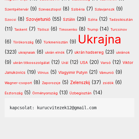
(9)
(8)
(7)
(9)
Szentpétervár
Szevasztopol
Szlavjanszk
Szibéria
(8)
(55)
(29)
(12)
Szovjetunió
Sztálin
Szocsi
Szíria
Tadzsikisztán
(11)
(7)
(6)
(8)
(14)
Timosenko
Trump
Taskent
Tbiliszi
Turcsinov
Ukrajna
(6)
(6)
(9)
Türkmenisztán
Törökország
(323)
(6)
(7)
(23)
ukrán hadsereg
ukránok
ukrajnaiak
ukrán elnök
(9)
(12)
(12)
(20)
(12)
USA
ukrán titkosszolgálat
Urál
Varsó
Viktor
(19)
(5)
(21)
(9)
Vlagyimir Putyin
Janukovics
Vámunió
Vilnius
(8)
(5)
(37)
(6)
Zelenszkij
Wagner-csoport
Zaporozsje
zsidók
(5)
(13)
(14)
Örményország
Üzbegisztán
Észtország
kapcsolat: kurucvitezek12@gmail.com