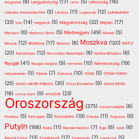
(8)
(17)
(5)
(16)
lengyelek
Lengyelország
Lettország
Lenin
(5)
(11)
(12)
Lukasenko
Litvánia
Luganszk
Liberális-Demokrata Párt
(33)
(14)
(5)
(32)
(17)
Magyarország
Lviv
Majdan
magyarok
(6)
(5)
(49)
(5)
Medvegyev
Mariupol
Martonyi János
Merkel
Moszkva
(12)
(17)
(8)
(120)
NATO
Minszk
Moldova
Molotov
(20)
(12)
(8)
(6)
Nazarbajev
Nurszultan Nazarbajev
Nyikita Mihalkov
(41)
(9)
(10)
(19)
Nyugat
Nyugat-Ukrajna
németek
Németország
(5)
(7)
(10)
(5)
Orbán Viktor
Odessza
népszavazás
Obama
ODKB
(25)
(30)
(6)
orosz-ukrán háború
orosz elnök
Orosz Birodalom
(18)
(9)
(23)
oroszok
orosz nyelv
Oroszország
(375)
(8)
oroszországiak
(5)
(5)
(19)
(11)
(6)
Porosenko
Pravda
Peszkov
Petrográd
Prigozsin
Putyin
(168)
(11)
(7)
(6)
(6)
Rada
Ramzan Kadirov
Riga
rubel
(13)
(17)
(7)
(5)
Régiók Pártja
Szaakasvili
Szabadság
szankciók