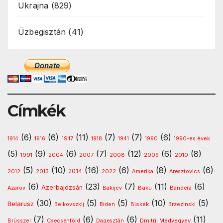
Ukrajna
(829)
Üzbegisztán
(41)
Címkék
(6)
(6)
(11)
(7)
(7)
(6)
1917
1914
1916
1918
1941
1990
1990-es évek
(5)
(9)
(6)
(7)
(12)
(6)
(8)
1991
2008
2010
2004
2007
2009
(5)
(10)
(16)
(6)
(8)
(6)
2013
2014
Amerika
2012
2022
Aresztovics
(6)
(23)
(7)
(11)
(6)
Azerbajdzsán
Baku
Azarov
Bakijev
Bandera
(30)
(5)
(5)
(10)
(5)
Belarusz
Biskek
Belkovszkij
Biden
Brzezinski
(7)
(6)
(6)
(11)
Dmitrij Medvegyev
Brüsszel
Csecsenföld
Dagesztán