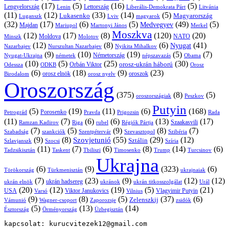
(17)
(5)
(16)
(5)
Lengyelország
Lettország
Litvánia
Lenin
Liberális-Demokrata Párt
(11)
(12)
(33)
(14)
(5)
Lukasenko
Magyarország
Luganszk
Lviv
magyarok
(32)
(17)
(6)
(5)
(49)
(5)
Medvegyev
Majdan
Mariupol
Martonyi János
Merkel
Moszkva
(12)
(17)
(8)
(120)
(20)
NATO
Minszk
Moldova
Molotov
(12)
(8)
(6)
(41)
Nyugat
Nazarbajev
Nurszultan Nazarbajev
Nyikita Mihalkov
(9)
(10)
(19)
(5)
(7)
Németország
Nyugat-Ukrajna
németek
Obama
népszavazás
(10)
(5)
(25)
(30)
Orbán Viktor
orosz-ukrán háború
Odessza
Orosz
ODKB
(6)
(18)
(9)
(23)
orosz elnök
oroszok
Birodalom
orosz nyelv
Oroszország
(375)
(8)
(5)
oroszországiak
Peszkov
Putyin
(5)
(19)
(11)
(6)
(168)
Porosenko
Pravda
Prigozsin
Rada
Petrográd
(11)
(7)
(6)
(6)
(13)
(17)
Ramzan Kadirov
Riga
rubel
Régiók Pártja
Szaakasvili
(7)
(5)
(9)
(8)
(7)
Szabadság
Szentpétervár
Szevasztopol
Szibéria
szankciók
(9)
(8)
(55)
(29)
(12)
Szovjetunió
Sztálin
Szlavjanszk
Szocsi
Szíria
(11)
(7)
(6)
(8)
(14)
(6)
Tadzsikisztán
Taskent
Tbiliszi
Timosenko
Trump
Turcsinov
Ukrajna
(6)
(9)
(323)
(6)
Törökország
Türkmenisztán
ukrajnaiak
(7)
(23)
(9)
(12)
(12)
ukrán hadsereg
ukrán elnök
ukránok
ukrán titkosszolgálat
Urál
(20)
(12)
(19)
(5)
(21)
USA
Viktor Janukovics
Vlagyimir Putyin
Varsó
Vilnius
(9)
(8)
(5)
(37)
(6)
Zelenszkij
Vámunió
Wagner-csoport
zsidók
Zaporozsje
(5)
(13)
(14)
Örményország
Üzbegisztán
Észtország
kapcsolat: kurucvitezek12@gmail.com