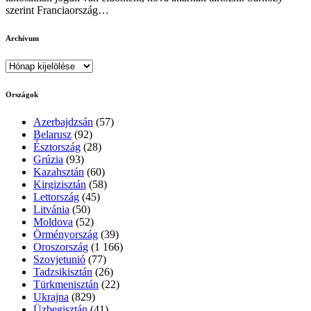
szerint Franciaország…
Archívum
Archívum
Országok
Azerbajdzsán
(57)
Belarusz
(92)
Észtország
(28)
Grúzia
(93)
Kazahsztán
(60)
Kirgizisztán
(58)
Lettország
(45)
Litvánia
(50)
Moldova
(52)
Örményország
(39)
Oroszország
(1 166)
Szovjetunió
(77)
Tadzsikisztán
(26)
Türkmenisztán
(22)
Ukrajna
(829)
Üzbegisztán
(41)