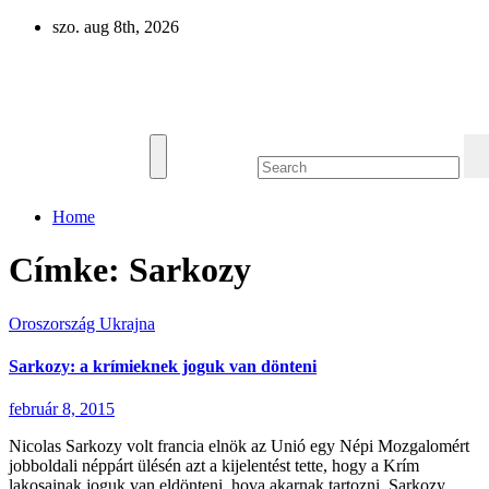
Skip
szo. aug 8th, 2026
to
content
Eurázsia
Home
Címke:
Sarkozy
Oroszország
Ukrajna
Sarkozy: a krímieknek joguk van dönteni
február 8, 2015
Nicolas Sarkozy volt francia elnök az Unió egy Népi Mozgalomért
jobboldali néppárt ülésén azt a kijelentést tette, hogy a Krím
lakosainak joguk van eldönteni, hova akarnak tartozni. Sarkozy