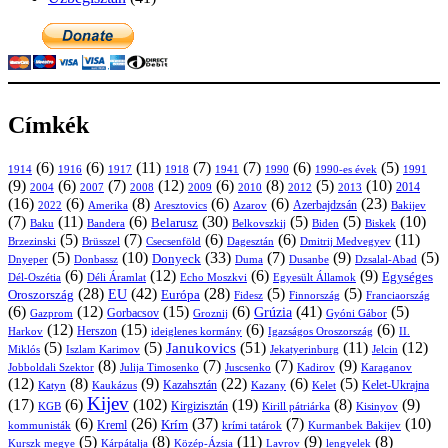
Címkék
(6)
(6)
(11)
(7)
(7)
(6)
(5)
1914
1916
1917
1918
1941
1990
1991
1990-es évek
(9)
(6)
(7)
(12)
(6)
(8)
(5)
(10)
2004
2007
2008
2009
2010
2013
2014
2012
(16)
(6)
(8)
(6)
(6)
(23)
Azerbajdzsán
2022
Amerika
Aresztovics
Azarov
Bakijev
(7)
(11)
(6)
(30)
(5)
(5)
(10)
Belarusz
Baku
Bandera
Biskek
Belkovszkij
Biden
(5)
(7)
(6)
(6)
(11)
Brüsszel
Csecsenföld
Dagesztán
Dmitrij Medvegyev
Brzezinski
(5)
(10)
(33)
(7)
(9)
(5)
Donyeck
Donbassz
Duma
Dusanbe
Dnyeper
Dzsalal-Abad
(6)
(12)
(6)
(9)
Egységes
Dél-Oszétia
Déli Áramlat
Echo Moszkvi
Egyesült Államok
(28)
(42)
(28)
(5)
(5)
EU
Oroszország
Európa
Franciaország
Fidesz
Finnország
(6)
(12)
(15)
(6)
(41)
(5)
Grúzia
Gazprom
Gorbacsov
Groznij
Gyóni Gábor
(12)
(15)
(6)
(6)
Harkov
Herszon
ideiglenes kormány
Igazságos Oroszország
II.
(5)
(5)
(51)
(11)
(12)
Janukovics
Jekatyerinburg
Jelcin
Miklós
Iszlam Karimov
(8)
(7)
(7)
(9)
Jobboldali Szektor
Julija Timosenko
Juscsenko
Kadirov
Karaganov
(12)
(8)
(9)
(22)
(6)
(5)
Kazahsztán
Katyn
Kaukázus
Kazany
Kelet-Ukrajna
Kelet
Kijev
(17)
(6)
(102)
(19)
(8)
(9)
Kirgizisztán
KGB
Kirill pátriárka
Kisinyov
(6)
(26)
(37)
(7)
(10)
Krím
Kreml
kommunisták
krími tatárok
Kurmanbek Bakijev
(5)
(8)
(11)
(9)
(8)
Kárpátalja
Közép-Ázsia
Lavrov
lengyelek
Kurszk megye