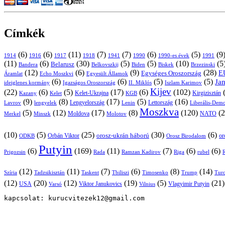
Címkék
(6)
(6)
(11)
(7)
(7)
(6)
(5)
(9
1914
1916
1917
1918
1941
1990
1991
1990-es évek
(11)
(6)
(30)
(5)
(5)
(10)
(5
Belarusz
Bandera
Biskek
Belkovszkij
Biden
Brzezinski
(12)
(6)
(9)
(28)
E
Egységes Oroszország
Áramlat
Echo Moszkvi
Egyesült Államok
(6)
(6)
(5)
(5)
Ja
ideiglenes kormány
Igazságos Oroszország
II. Miklós
Iszlam Karimov
Kijev
(22)
(6)
(5)
(17)
(6)
(102)
Kirgizisztán
Kazany
Kelet-Ukrajna
KGB
Kelet
(9)
(8)
(17)
(5)
(16)
Lavrov
lengyelek
Lengyelország
Lettország
Lenin
Liberális-Demo
Moszkva
(5)
(12)
(17)
(8)
(120)
(2
NATO
Minszk
Moldova
Molotov
Merkel
(10)
(5)
(25)
(30)
(6)
Orbán Viktor
orosz-ukrán háború
Orosz Birodalom
or
ODKB
Putyin
(6)
(169)
(11)
(7)
(6)
(6)
Prigozsin
Rada
Ramzan Kadirov
Riga
rubel
R
(12)
(11)
(7)
(6)
(8)
(14)
Szíria
Tadzsikisztán
Taskent
Tbiliszi
Timosenko
Trump
Turc
(12)
(20)
(12)
(19)
(5)
(21
USA
Viktor Janukovics
Vlagyimir Putyin
Varsó
Vilnius
kapcsolat: kurucvitezek12@gmail.com