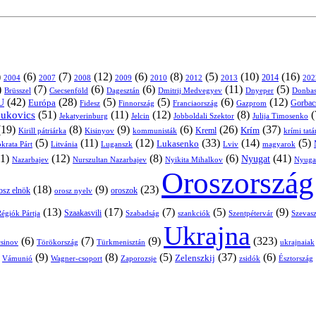
)
(6)
(7)
(12)
(6)
(8)
(5)
(10)
(16)
2004
2007
2008
2009
2010
2013
2014
202
2012
)
(7)
(6)
(6)
(11)
(5)
Brüsszel
Csecsenföld
Dagesztán
Dmitrij Medvegyev
Donbas
Dnyeper
(42)
(28)
(5)
(5)
(6)
(12)
U
Európa
Franciaország
Gazprom
Gorbac
Fidesz
Finnország
(51)
(11)
(12)
(8)
(
nukovics
Jekatyerinburg
Jelcin
Jobboldali Szektor
Julija Timosenko
(19)
(8)
(9)
(6)
(26)
(37)
Krím
Kreml
Kirill pátriárka
Kisinyov
kommunisták
krími tat
(5)
(11)
(12)
(33)
(14)
(5)
Lukasenko
Litvánia
Luganszk
Lviv
krata Párt
magyarok
1)
(12)
(8)
(6)
(41)
Nyugat
Nazarbajev
Nurszultan Nazarbajev
Nyikita Mihalkov
Nyuga
Oroszország
(18)
(9)
(23)
oroszok
osz elnök
orosz nyelv
(13)
(17)
(7)
(5)
(9)
égiók Pártja
Szaakasvili
Szabadság
Szentpétervár
Szevasz
szankciók
Ukrajna
(6)
(7)
(9)
(323)
sinov
Törökország
Türkmenisztán
ukrajnaiak
)
(9)
(8)
(5)
(37)
(6)
Zelenszkij
Vámunió
Wagner-csoport
zsidók
Zaporozsje
Észtország