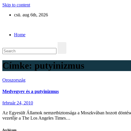
Skip to content
csü. aug 6th, 2026
Eurázsia
Home
Címke:
putyinizmus
Oroszország
Medvegyev és a putyinizmus
február 24, 2010
Az Egyesült Államok nemzetbiztonsága a Moszkvában hozott döntésekt
vezetője a The Los Angeles Times…
Archívum