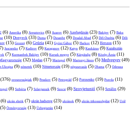
(6)
(8)
(6)
(6)
(23)
(7)
Azerbajdzsán
2
Amerika
Aresztovics
Azarov
Bakijev
Baku
(10)
(33)
(7)
(9)
(5)
(6)
Donyeck
sz
Duma
Dusanbe
Dél-Oszétia
Déli
Dzsalal-Abad
(15)
(6)
(41)
(5)
(12)
(15)
Grúzia
sov
Groznij
Harkov
Herszon
Gyóni Gábor
7)
(7)
(9)
(12)
(8)
(9)
Kazahsztán
Juscsenko
Kadirov
Karaganov
Katyn
Kaukázus
(7)
(10)
(5)
(8)
(11)
árok
Kurmanbek Bakijev
Kárpátalja
Közép-Ázsia
Kurszk megye
(32)
(17)
(6)
(5)
(49)
Medvegyev
Magyarország
Majdan
Mariupol
Martonyi János
(9)
(10)
(19)
(5)
(7)
Németország
t-Ukrajna
németek
Obama
Odessza
népszavazás
(376)
(8)
(5)
(5)
(19)
(11)
Porosenko
oroszországiak
Pravda
Peszkov
Petrográd
(8)
(7)
(9)
(8)
(55)
(29)
Szovjetunió
Sztálin
topol
Szibéria
Szlavjanszk
Szocsi
(6)
(7)
(23)
(9)
(12)
ukrán hadsereg
ukrán elnök
ukránok
ukrán titkosszolgálat
Urál
(5)
(13)
(14)
Örményország
Üzbegisztán