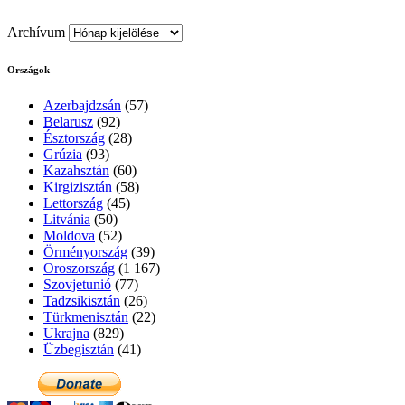
Archívum
Országok
Azerbajdzsán
(57)
Belarusz
(92)
Észtország
(28)
Grúzia
(93)
Kazahsztán
(60)
Kirgizisztán
(58)
Lettország
(45)
Litvánia
(50)
Moldova
(52)
Örményország
(39)
Oroszország
(1 167)
Szovjetunió
(77)
Tadzsikisztán
(26)
Türkmenisztán
(22)
Ukrajna
(829)
Üzbegisztán
(41)