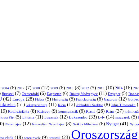
)
(6)
(7)
(12)
(6)
(8)
(5)
(10)
(16)
2004
2007
2008
2009
2010
2013
2014
202
2012
)
(7)
(6)
(6)
(11)
(5)
Brüsszel
Csecsenföld
Dagesztán
Dmitrij Medvegyev
Donbas
Dnyeper
(42)
(28)
(5)
(5)
(6)
(12)
U
Európa
Franciaország
Gazprom
Gorbac
Fidesz
Finnország
(51)
(11)
(12)
(8)
(
nukovics
Jekatyerinburg
Jelcin
Jobboldali Szektor
Julija Timosenko
(19)
(8)
(9)
(6)
(26)
(37)
Krím
Kreml
Kirill pátriárka
Kisinyov
kommunisták
krími tat
(5)
(11)
(12)
(33)
(14)
(5)
Lukasenko
Litvánia
Luganszk
Lviv
krata Párt
magyarok
0)
(12)
(8)
(6)
(41)
Nyugat
Nazarbajev
Nurszultan Nazarbajev
Nyikita Mihalkov
Nyuga
Oroszország
(18)
(9)
(23)
osz elnök
oroszok
orosz nyelv