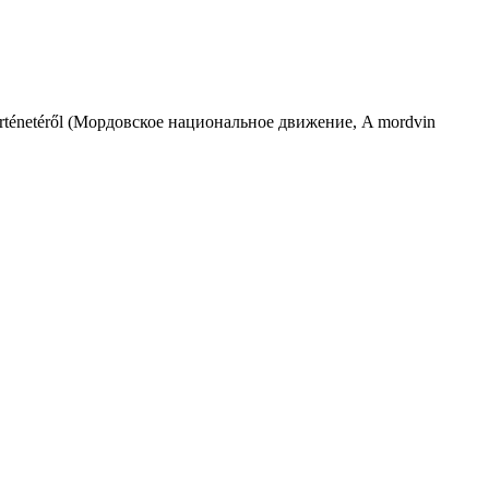
p történetéről (Мордовское национальное движение, A mordvin