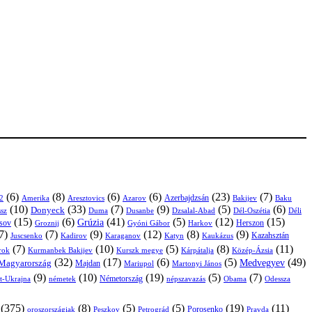
(6)
(8)
(6)
(6)
(23)
(7)
Azerbajdzsán
2
Amerika
Aresztovics
Azarov
Bakijev
Baku
(10)
(33)
(7)
(9)
(5)
(6)
Donyeck
sz
Duma
Dusanbe
Dél-Oszétia
Déli
Dzsalal-Abad
(15)
(6)
(41)
(5)
(12)
(15)
Grúzia
sov
Groznij
Harkov
Herszon
Gyóni Gábor
7)
(7)
(9)
(12)
(8)
(9)
Kazahsztán
Juscsenko
Kadirov
Karaganov
Katyn
Kaukázus
(7)
(10)
(5)
(8)
(11)
árok
Kurmanbek Bakijev
Kárpátalja
Közép-Ázsia
Kurszk megye
(32)
(17)
(6)
(5)
(49)
Medvegyev
Magyarország
Majdan
Mariupol
Martonyi János
(9)
(10)
(19)
(5)
(7)
Németország
t-Ukrajna
németek
Obama
Odessza
népszavazás
(375)
(8)
(5)
(5)
(19)
(11)
Porosenko
oroszországiak
Pravda
Peszkov
Petrográd