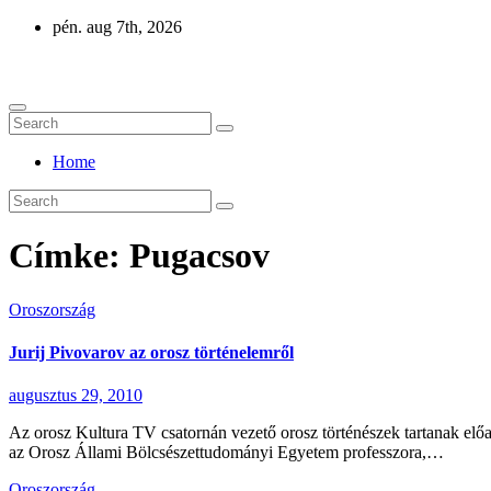
Skip
pén. aug 7th, 2026
to
Eurázsia
content
Home
Címke:
Pugacsov
Oroszország
Jurij Pivovarov az orosz történelemről
augusztus 29, 2010
Az orosz Kultura TV csatornán vezető orosz történészek tartanak előa
az Orosz Állami Bölcsészettudományi Egyetem professzora,…
Oroszország