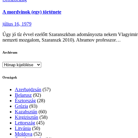
A mordvinok (egy) története
július 16, 1979
Úgy jó tíz évvel ezelőtt Szaranszkban adományozta nekem Vlagyimi
nemzeti mozgalom, Szaranszk 2010). Abramov professzor…
Archívum
Archívum
Országok
Azerbajdzsán
(57)
Belarusz
(92)
Észtország
(28)
Grúzia
(93)
Kazahsztán
(60)
Kirgizisztán
(58)
Lettország
(45)
Litvánia
(50)
Moldova
(52)