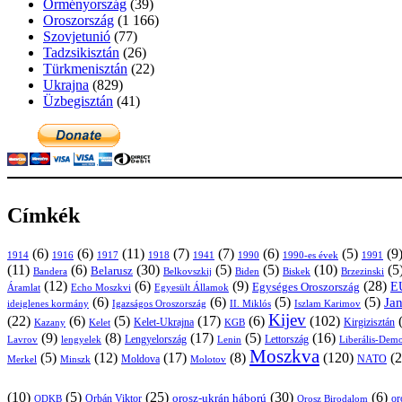
Örményország
(39)
Oroszország
(1 166)
Szovjetunió
(77)
Tadzsikisztán
(26)
Türkmenisztán
(22)
Ukrajna
(829)
Üzbegisztán
(41)
Címkék
(6)
(6)
(11)
(7)
(7)
(6)
(5)
(9
1914
1916
1917
1918
1941
1990
1991
1990-es évek
(11)
(6)
(30)
(5)
(5)
(10)
(5
Belarusz
Bandera
Biskek
Belkovszkij
Biden
Brzezinski
(12)
(6)
(9)
(28)
E
Egységes Oroszország
Áramlat
Echo Moszkvi
Egyesült Államok
(6)
(6)
(5)
(5)
Ja
ideiglenes kormány
Igazságos Oroszország
II. Miklós
Iszlam Karimov
Kijev
(22)
(6)
(5)
(17)
(6)
(102)
Kirgizisztán
Kazany
Kelet-Ukrajna
KGB
Kelet
(9)
(8)
(17)
(5)
(16)
Lavrov
lengyelek
Lengyelország
Lettország
Lenin
Liberális-Demo
Moszkva
(5)
(12)
(17)
(8)
(120)
(2
NATO
Minszk
Moldova
Molotov
Merkel
(10)
(5)
(25)
(30)
(6)
Orbán Viktor
orosz-ukrán háború
or
Orosz Birodalom
ODKB