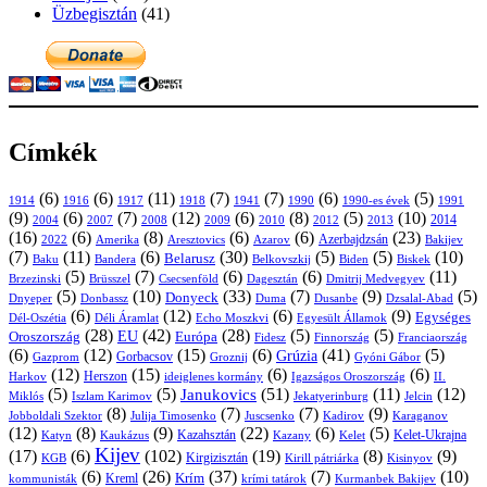
Üzbegisztán
(41)
Címkék
(6)
(6)
(11)
(7)
(7)
(6)
(5)
1914
1916
1917
1918
1941
1990
1991
1990-es évek
(9)
(6)
(7)
(12)
(6)
(8)
(5)
(10)
2004
2007
2008
2009
2010
2013
2014
2012
(16)
(6)
(8)
(6)
(6)
(23)
Azerbajdzsán
2022
Amerika
Aresztovics
Azarov
Bakijev
(7)
(11)
(6)
(30)
(5)
(5)
(10)
Belarusz
Baku
Bandera
Biskek
Belkovszkij
Biden
(5)
(7)
(6)
(6)
(11)
Brüsszel
Csecsenföld
Dagesztán
Dmitrij Medvegyev
Brzezinski
(5)
(10)
(33)
(7)
(9)
(5)
Donyeck
Donbassz
Duma
Dusanbe
Dnyeper
Dzsalal-Abad
(6)
(12)
(6)
(9)
Egységes
Dél-Oszétia
Déli Áramlat
Echo Moszkvi
Egyesült Államok
(28)
(42)
(28)
(5)
(5)
EU
Oroszország
Európa
Franciaország
Fidesz
Finnország
(6)
(12)
(15)
(6)
(41)
(5)
Grúzia
Gazprom
Gorbacsov
Groznij
Gyóni Gábor
(12)
(15)
(6)
(6)
Harkov
Herszon
ideiglenes kormány
Igazságos Oroszország
II.
(5)
(5)
(51)
(11)
(12)
Janukovics
Jekatyerinburg
Jelcin
Miklós
Iszlam Karimov
(8)
(7)
(7)
(9)
Jobboldali Szektor
Julija Timosenko
Juscsenko
Kadirov
Karaganov
(12)
(8)
(9)
(22)
(6)
(5)
Kazahsztán
Katyn
Kaukázus
Kazany
Kelet-Ukrajna
Kelet
Kijev
(17)
(6)
(102)
(19)
(8)
(9)
Kirgizisztán
KGB
Kirill pátriárka
Kisinyov
(6)
(26)
(37)
(7)
(10)
Krím
Kreml
kommunisták
krími tatárok
Kurmanbek Bakijev