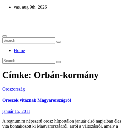
Skip
vas. aug 9th, 2026
to
content
Eurázsia
Home
Címke:
Orbán-kormány
Oroszország
Oroszok vitáznak Magyarországról
január 15, 2011
A regnum.ru népszerű orosz hírportálon január első napjaiban éles
vita bontakozott ki Magyarországról, arról a változásról, amely a