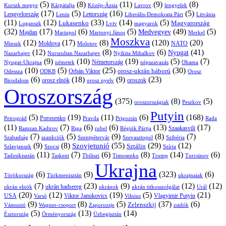
(5)
(8)
(11)
(9)
(8)
Kárpátalja
Közép-Ázsia
Lavrov
lengyelek
Kurszk megye
(17)
(5)
(16)
(5)
Lengyelország
Lettország
Litvánia
Lenin
Liberális-Demokrata Párt
(11)
(12)
(33)
(14)
(5)
Lukasenko
Magyarország
Luganszk
Lviv
magyarok
(32)
(17)
(6)
(5)
(49)
(5)
Medvegyev
Majdan
Mariupol
Martonyi János
Merkel
Moszkva
(12)
(17)
(8)
(120)
(20)
NATO
Minszk
Moldova
Molotov
(12)
(8)
(6)
(41)
Nyugat
Nazarbajev
Nurszultan Nazarbajev
Nyikita Mihalkov
(9)
(10)
(19)
(5)
(7)
Németország
Nyugat-Ukrajna
németek
Obama
népszavazás
(10)
(5)
(25)
(30)
Orbán Viktor
orosz-ukrán háború
Odessza
Orosz
ODKB
(6)
(18)
(9)
(23)
orosz elnök
oroszok
Birodalom
orosz nyelv
Oroszország
(375)
(8)
(5)
oroszországiak
Peszkov
Putyin
(5)
(19)
(11)
(6)
(168)
Porosenko
Pravda
Prigozsin
Rada
Petrográd
(11)
(7)
(6)
(6)
(13)
(17)
Ramzan Kadirov
Riga
rubel
Régiók Pártja
Szaakasvili
(7)
(5)
(9)
(8)
(7)
Szabadság
Szentpétervár
Szevasztopol
Szibéria
szankciók
(9)
(8)
(55)
(29)
(12)
Szovjetunió
Sztálin
Szlavjanszk
Szocsi
Szíria
(11)
(7)
(6)
(8)
(14)
(6)
Tadzsikisztán
Taskent
Tbiliszi
Timosenko
Trump
Turcsinov
Ukrajna
(6)
(9)
(323)
(6)
Törökország
Türkmenisztán
ukrajnaiak
(7)
(23)
(9)
(12)
(12)
ukrán hadsereg
ukrán elnök
ukránok
ukrán titkosszolgálat
Urál
(20)
(12)
(19)
(5)
(21)
USA
Viktor Janukovics
Vlagyimir Putyin
Varsó
Vilnius
(9)
(8)
(5)
(37)
(6)
Zelenszkij
Vámunió
Wagner-csoport
zsidók
Zaporozsje
(5)
(13)
(14)
Örményország
Üzbegisztán
Észtország