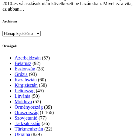
2010-es választások után következett be hazánkban. Mivel ez a vita,
az abban…
Archívum
Archívum
Országok
Azerbajdzsán
(57)
Belarusz
(92)
Észtország
(28)
Grúzia
(93)
Kazahsztán
(60)
Kirgizisztán
(58)
Lettország
(45)
Litvánia
(50)
Moldova
(52)
Örményország
(39)
Oroszország
(1 166)
Szovjetunió
(77)
Tadzsikisztán
(26)
Türkmenisztán
(22)
Ukrajna
(829)