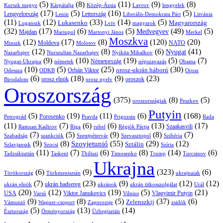
(5)
(8)
(11)
(9)
(8)
Kárpátalja
Közép-Ázsia
Lavrov
lengyelek
Kurszk megye
(17)
(5)
(16)
(5)
Lengyelország
Lettország
Litvánia
Lenin
Liberális-Demokrata Párt
(11)
(12)
(33)
(14)
(5)
Lukasenko
Magyarország
Luganszk
Lviv
magyarok
(32)
(17)
(6)
(5)
(49)
(5)
Medvegyev
Majdan
Mariupol
Martonyi János
Merkel
Moszkva
(12)
(17)
(8)
(120)
(20)
NATO
Minszk
Moldova
Molotov
(12)
(8)
(6)
(41)
Nyugat
Nazarbajev
Nurszultan Nazarbajev
Nyikita Mihalkov
(9)
(10)
(19)
(5)
(7)
Németország
Nyugat-Ukrajna
németek
Obama
népszavazás
(10)
(5)
(25)
(30)
Orbán Viktor
orosz-ukrán háború
Odessza
Orosz
ODKB
(6)
(18)
(9)
(23)
orosz elnök
oroszok
Birodalom
orosz nyelv
Oroszország
(375)
(8)
(5)
oroszországiak
Peszkov
Putyin
(5)
(19)
(11)
(6)
(168)
Porosenko
Pravda
Prigozsin
Rada
Petrográd
(11)
(7)
(6)
(6)
(13)
(17)
Ramzan Kadirov
Riga
rubel
Régiók Pártja
Szaakasvili
(7)
(5)
(9)
(8)
(7)
Szabadság
Szentpétervár
Szevasztopol
Szibéria
szankciók
(9)
(8)
(55)
(29)
(12)
Szovjetunió
Sztálin
Szlavjanszk
Szocsi
Szíria
(11)
(7)
(6)
(8)
(14)
(6)
Tadzsikisztán
Taskent
Tbiliszi
Timosenko
Trump
Turcsinov
Ukrajna
(6)
(9)
(323)
(6)
Törökország
Türkmenisztán
ukrajnaiak
(7)
(23)
(9)
(12)
(12)
ukrán hadsereg
ukrán elnök
ukránok
ukrán titkosszolgálat
Urál
(20)
(12)
(19)
(5)
(21)
USA
Viktor Janukovics
Vlagyimir Putyin
Varsó
Vilnius
(9)
(8)
(5)
(37)
(6)
Zelenszkij
Vámunió
Wagner-csoport
zsidók
Zaporozsje
(5)
(13)
(14)
Örményország
Üzbegisztán
Észtország