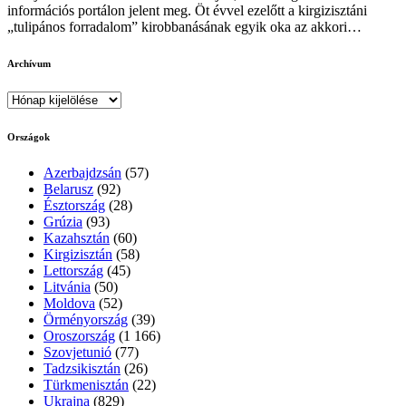
információs portálon jelent meg. Öt évvel ezelőtt a kirgizisztáni
„tulipános forradalom” kirobbanásának egyik oka az akkori…
Archívum
Archívum
Országok
Azerbajdzsán
(57)
Belarusz
(92)
Észtország
(28)
Grúzia
(93)
Kazahsztán
(60)
Kirgizisztán
(58)
Lettország
(45)
Litvánia
(50)
Moldova
(52)
Örményország
(39)
Oroszország
(1 166)
Szovjetunió
(77)
Tadzsikisztán
(26)
Türkmenisztán
(22)
Ukrajna
(829)