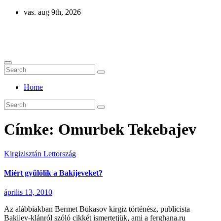
Skip
vas. aug 9th, 2026
to
content
Eurázsia
Home
Címke:
Omurbek Tekebajev
Kirgizisztán
Lettország
Miért gyűlölik a Bakijeveket?
április 13, 2010
Az alábbiakban Bermet Bukasov kirgiz történész, publicista
Bakijev-klánról szóló cikkét ismertetjük, ami a ferghana.ru