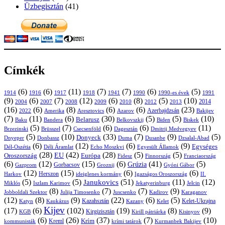
Üzbegisztán
(41)
Címkék
(6)
(6)
(11)
(7)
(7)
(6)
(5)
1914
1916
1917
1918
1941
1990
1991
1990-es évek
(9)
(6)
(7)
(12)
(6)
(8)
(5)
(10)
2004
2007
2008
2009
2010
2013
2014
2012
(16)
(6)
(8)
(6)
(6)
(23)
Azerbajdzsán
2022
Amerika
Aresztovics
Azarov
Bakijev
(7)
(11)
(6)
(30)
(5)
(5)
(10)
Belarusz
Baku
Bandera
Biskek
Belkovszkij
Biden
(5)
(7)
(6)
(6)
(11)
Brüsszel
Csecsenföld
Dagesztán
Dmitrij Medvegyev
Brzezinski
(5)
(10)
(33)
(7)
(9)
(5)
Donyeck
Donbassz
Duma
Dusanbe
Dnyeper
Dzsalal-Abad
(6)
(12)
(6)
(9)
Egységes
Dél-Oszétia
Déli Áramlat
Echo Moszkvi
Egyesült Államok
(28)
(42)
(28)
(5)
(5)
EU
Oroszország
Európa
Franciaország
Fidesz
Finnország
(6)
(12)
(15)
(6)
(41)
(5)
Grúzia
Gazprom
Gorbacsov
Groznij
Gyóni Gábor
(12)
(15)
(6)
(6)
Harkov
Herszon
ideiglenes kormány
Igazságos Oroszország
II.
(5)
(5)
(51)
(11)
(12)
Janukovics
Jekatyerinburg
Jelcin
Miklós
Iszlam Karimov
(8)
(7)
(7)
(9)
Jobboldali Szektor
Julija Timosenko
Juscsenko
Kadirov
Karaganov
(12)
(8)
(9)
(22)
(6)
(5)
Kazahsztán
Katyn
Kaukázus
Kazany
Kelet-Ukrajna
Kelet
Kijev
(17)
(6)
(102)
(19)
(8)
(9)
Kirgizisztán
KGB
Kirill pátriárka
Kisinyov
(6)
(26)
(37)
(7)
(10)
Krím
Kreml
kommunisták
krími tatárok
Kurmanbek Bakijev