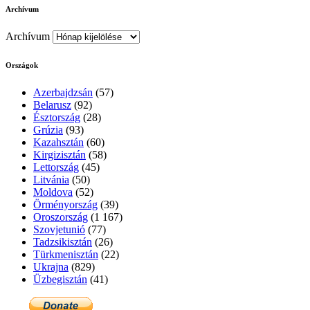
Archívum
Archívum
Országok
Azerbajdzsán
(57)
Belarusz
(92)
Észtország
(28)
Grúzia
(93)
Kazahsztán
(60)
Kirgizisztán
(58)
Lettország
(45)
Litvánia
(50)
Moldova
(52)
Örményország
(39)
Oroszország
(1 167)
Szovjetunió
(77)
Tadzsikisztán
(26)
Türkmenisztán
(22)
Ukrajna
(829)
Üzbegisztán
(41)