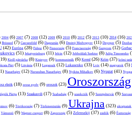
)
(6)
(7)
(12)
(6)
(8)
(5)
(10)
(16)
2004
2007
2008
2009
2010
2013
2014
202
2012
)
(7)
(6)
(6)
(11)
(5)
Brüsszel
Csecsenföld
Dagesztán
Dmitrij Medvegyev
Donbas
Dnyeper
(42)
(28)
(5)
(5)
(6)
(12)
U
Európa
Franciaország
Gazprom
Gorbac
Fidesz
Finnország
(51)
(11)
(12)
(8)
(
nukovics
Jekatyerinburg
Jelcin
Jobboldali Szektor
Julija Timosenko
(19)
(8)
(9)
(6)
(26)
(37)
Krím
Kreml
Kirill pátriárka
Kisinyov
kommunisták
krími tat
(5)
(11)
(12)
(33)
(14)
(5)
Lukasenko
Litvánia
Luganszk
Lviv
krata Párt
magyarok
1)
(12)
(8)
(6)
(41)
Nyugat
Nazarbajev
Nurszultan Nazarbajev
Nyikita Mihalkov
Nyuga
Oroszország
(18)
(9)
(23)
oroszok
osz elnök
orosz nyelv
(13)
(17)
(7)
(5)
(9)
égiók Pártja
Szaakasvili
Szabadság
Szentpétervár
Szevasz
szankciók
Ukrajna
(6)
(7)
(9)
(323)
sinov
Törökország
Türkmenisztán
ukrajnaiak
)
(9)
(8)
(5)
(37)
(6)
Zelenszkij
Vámunió
Wagner-csoport
zsidók
Zaporozsje
Észtország