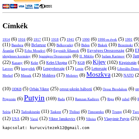
Címkék
(6)
(6)
(11)
(7)
(7)
(6)
(5)
(9
1914
1916
1917
1918
1941
1990
1991
1990-es évek
(11)
(6)
(30)
(5)
(5)
(10)
(5
Belarusz
Bandera
Biskek
Belkovszkij
Biden
Brzezinski
(12)
(6)
(9)
(28)
E
Egységes Oroszország
Áramlat
Echo Moszkvi
Egyesült Államok
(6)
(6)
(5)
(5)
Ja
ideiglenes kormány
Igazságos Oroszország
II. Miklós
Iszlam Karimov
Kijev
(22)
(6)
(5)
(17)
(6)
(102)
Kirgizisztán
Kazany
Kelet-Ukrajna
KGB
Kelet
(9)
(8)
(17)
(5)
(16)
Lavrov
lengyelek
Lengyelország
Lettország
Lenin
Liberális-Demo
Moszkva
(5)
(12)
(17)
(8)
(120)
(2
NATO
Minszk
Moldova
Molotov
Merkel
(10)
(5)
(25)
(30)
(6)
Orbán Viktor
orosz-ukrán háború
Orosz Birodalom
or
ODKB
Putyin
(6)
(169)
(11)
(7)
(6)
(6)
Prigozsin
Rada
Ramzan Kadirov
Riga
rubel
R
(12)
(11)
(7)
(6)
(8)
(14)
Szíria
Tadzsikisztán
Taskent
Tbiliszi
Timosenko
Trump
Turc
(12)
(20)
(12)
(19)
(5)
(21
USA
Viktor Janukovics
Vlagyimir Putyin
Varsó
Vilnius
kapcsolat: kurucvitezek12@gmail.com