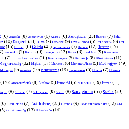
(6)
(8)
(6)
(6)
(23)
(7)
Azerbajdzsán
2
Amerika
Aresztovics
Azarov
Bakijev
Baku
(10)
(33)
(7)
(9)
(5)
(6)
Donyeck
sz
Duma
Dusanbe
Dél-Oszétia
Déli
Dzsalal-Abad
(15)
(6)
(41)
(5)
(12)
(15)
Grúzia
sov
Groznij
Harkov
Herszon
Gyóni Gábor
7)
(7)
(9)
(12)
(8)
(9)
Kazahsztán
Juscsenko
Kadirov
Karaganov
Katyn
Kaukázus
(7)
(10)
(5)
(8)
(11)
árok
Kurmanbek Bakijev
Kárpátalja
Közép-Ázsia
Kurszk megye
(32)
(17)
(6)
(5)
(49)
Medvegyev
Magyarország
Majdan
Mariupol
Martonyi János
(9)
(10)
(19)
(5)
(7)
Németország
t-Ukrajna
németek
Obama
Odessza
népszavazás
(376)
(8)
(5)
(5)
(19)
(11)
Porosenko
oroszországiak
Pravda
Peszkov
Petrográd
(8)
(7)
(9)
(8)
(55)
(29)
Szovjetunió
Sztálin
topol
Szibéria
Szlavjanszk
Szocsi
(6)
(7)
(23)
(9)
(12)
ukrán hadsereg
ukrán elnök
ukránok
ukrán titkosszolgálat
Urál
(5)
(13)
(14)
Örményország
Üzbegisztán