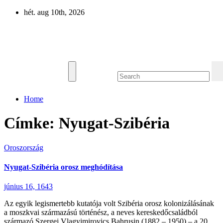
Skip
hét. aug 10th, 2026
to
content
Eurázsia
Home
Címke:
Nyugat-Szibéria
Oroszország
Nyugat-Szibéria orosz meghódítása
június 16, 1643
Az egyik legismertebb kutatója volt Szibéria orosz kolonizálásának
a moszkvai származású történész, a neves kereskedőcsaládból
származó Szergej Vlagyimirovics Bahrusin (1882 – 1950) – a 20.