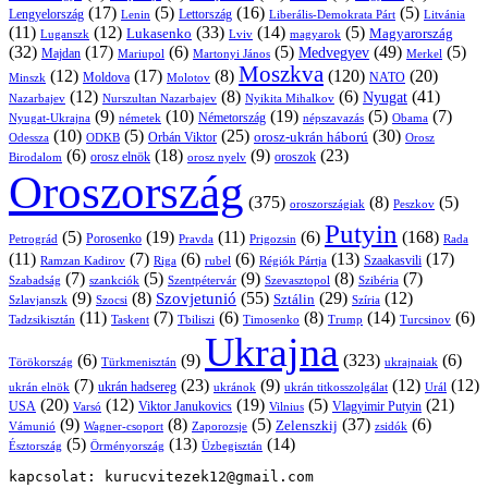
(17)
(5)
(16)
(5)
Lengyelország
Lettország
Litvánia
Lenin
Liberális-Demokrata Párt
(11)
(12)
(33)
(14)
(5)
Lukasenko
Magyarország
Luganszk
Lviv
magyarok
(32)
(17)
(6)
(5)
(49)
(5)
Medvegyev
Majdan
Mariupol
Martonyi János
Merkel
Moszkva
(12)
(17)
(8)
(120)
(20)
NATO
Minszk
Moldova
Molotov
(12)
(8)
(6)
(41)
Nyugat
Nazarbajev
Nurszultan Nazarbajev
Nyikita Mihalkov
(9)
(10)
(19)
(5)
(7)
Németország
Nyugat-Ukrajna
németek
Obama
népszavazás
(10)
(5)
(25)
(30)
Orbán Viktor
orosz-ukrán háború
Odessza
Orosz
ODKB
(6)
(18)
(9)
(23)
orosz elnök
oroszok
Birodalom
orosz nyelv
Oroszország
(375)
(8)
(5)
oroszországiak
Peszkov
Putyin
(5)
(19)
(11)
(6)
(168)
Porosenko
Pravda
Prigozsin
Rada
Petrográd
(11)
(7)
(6)
(6)
(13)
(17)
Ramzan Kadirov
Riga
rubel
Régiók Pártja
Szaakasvili
(7)
(5)
(9)
(8)
(7)
Szabadság
Szentpétervár
Szevasztopol
Szibéria
szankciók
(9)
(8)
(55)
(29)
(12)
Szovjetunió
Sztálin
Szlavjanszk
Szocsi
Szíria
(11)
(7)
(6)
(8)
(14)
(6)
Tadzsikisztán
Taskent
Tbiliszi
Timosenko
Trump
Turcsinov
Ukrajna
(6)
(9)
(323)
(6)
Törökország
Türkmenisztán
ukrajnaiak
(7)
(23)
(9)
(12)
(12)
ukrán hadsereg
ukrán elnök
ukránok
ukrán titkosszolgálat
Urál
(20)
(12)
(19)
(5)
(21)
USA
Viktor Janukovics
Vlagyimir Putyin
Varsó
Vilnius
(9)
(8)
(5)
(37)
(6)
Zelenszkij
Vámunió
Wagner-csoport
zsidók
Zaporozsje
(5)
(13)
(14)
Örményország
Üzbegisztán
Észtország
kapcsolat: kurucvitezek12@gmail.com