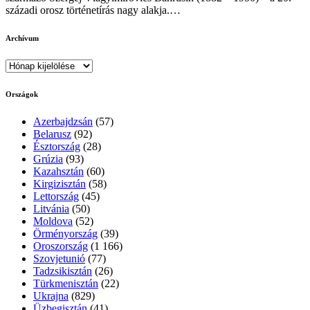
századi orosz történetírás nagy alakja.…
Archívum
Archívum
Országok
Azerbajdzsán
(57)
Belarusz
(92)
Észtország
(28)
Grúzia
(93)
Kazahsztán
(60)
Kirgizisztán
(58)
Lettország
(45)
Litvánia
(50)
Moldova
(52)
Örményország
(39)
Oroszország
(1 166)
Szovjetunió
(77)
Tadzsikisztán
(26)
Türkmenisztán
(22)
Ukrajna
(829)
Üzbegisztán
(41)