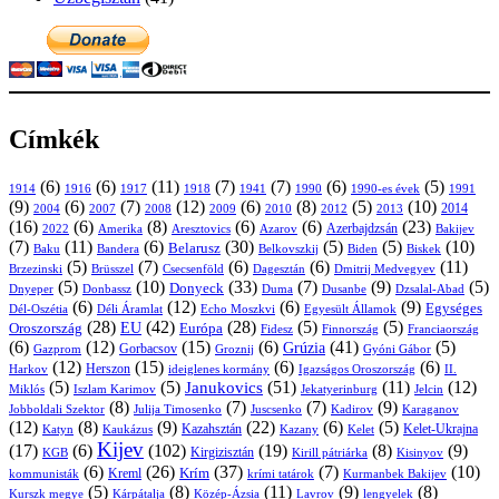
Címkék
(6)
(6)
(11)
(7)
(7)
(6)
(5)
1914
1916
1917
1918
1941
1990
1991
1990-es évek
(9)
(6)
(7)
(12)
(6)
(8)
(5)
(10)
2004
2007
2008
2009
2010
2013
2014
2012
(16)
(6)
(8)
(6)
(6)
(23)
Azerbajdzsán
2022
Amerika
Aresztovics
Azarov
Bakijev
(7)
(11)
(6)
(30)
(5)
(5)
(10)
Belarusz
Baku
Bandera
Biskek
Belkovszkij
Biden
(5)
(7)
(6)
(6)
(11)
Brüsszel
Csecsenföld
Dagesztán
Dmitrij Medvegyev
Brzezinski
(5)
(10)
(33)
(7)
(9)
(5)
Donyeck
Donbassz
Duma
Dusanbe
Dnyeper
Dzsalal-Abad
(6)
(12)
(6)
(9)
Egységes
Dél-Oszétia
Déli Áramlat
Echo Moszkvi
Egyesült Államok
(28)
(42)
(28)
(5)
(5)
EU
Oroszország
Európa
Franciaország
Fidesz
Finnország
(6)
(12)
(15)
(6)
(41)
(5)
Grúzia
Gazprom
Gorbacsov
Groznij
Gyóni Gábor
(12)
(15)
(6)
(6)
Harkov
Herszon
ideiglenes kormány
Igazságos Oroszország
II.
(5)
(5)
(51)
(11)
(12)
Janukovics
Jekatyerinburg
Jelcin
Miklós
Iszlam Karimov
(8)
(7)
(7)
(9)
Jobboldali Szektor
Julija Timosenko
Juscsenko
Kadirov
Karaganov
(12)
(8)
(9)
(22)
(6)
(5)
Kazahsztán
Katyn
Kaukázus
Kazany
Kelet-Ukrajna
Kelet
Kijev
(17)
(6)
(102)
(19)
(8)
(9)
Kirgizisztán
KGB
Kirill pátriárka
Kisinyov
(6)
(26)
(37)
(7)
(10)
Krím
Kreml
kommunisták
krími tatárok
Kurmanbek Bakijev
(5)
(8)
(11)
(9)
(8)
Kárpátalja
Közép-Ázsia
Lavrov
lengyelek
Kurszk megye