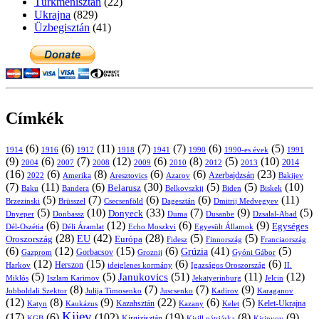
Türkmenisztán
(22)
Ukrajna
(829)
Üzbegisztán
(41)
Címkék
(6)
(6)
(11)
(7)
(7)
(6)
(5)
1914
1916
1917
1918
1941
1990
1991
1990-es évek
(9)
(6)
(7)
(12)
(6)
(8)
(5)
(10)
2004
2007
2008
2009
2010
2013
2014
2012
(16)
(6)
(8)
(6)
(6)
(23)
Azerbajdzsán
2022
Amerika
Aresztovics
Azarov
Bakijev
(7)
(11)
(6)
(30)
(5)
(5)
(10)
Belarusz
Baku
Bandera
Biskek
Belkovszkij
Biden
(5)
(7)
(6)
(6)
(11)
Brüsszel
Csecsenföld
Dagesztán
Dmitrij Medvegyev
Brzezinski
(5)
(10)
(33)
(7)
(9)
(5)
Donyeck
Donbassz
Duma
Dusanbe
Dnyeper
Dzsalal-Abad
(6)
(12)
(6)
(9)
Egységes
Dél-Oszétia
Déli Áramlat
Echo Moszkvi
Egyesült Államok
(28)
(42)
(28)
(5)
(5)
EU
Oroszország
Európa
Franciaország
Fidesz
Finnország
(6)
(12)
(15)
(6)
(41)
(5)
Grúzia
Gazprom
Gorbacsov
Groznij
Gyóni Gábor
(12)
(15)
(6)
(6)
Harkov
Herszon
ideiglenes kormány
Igazságos Oroszország
II.
(5)
(5)
(51)
(11)
(12)
Janukovics
Jekatyerinburg
Jelcin
Miklós
Iszlam Karimov
(8)
(7)
(7)
(9)
Jobboldali Szektor
Julija Timosenko
Juscsenko
Kadirov
Karaganov
(12)
(8)
(9)
(22)
(6)
(5)
Kazahsztán
Katyn
Kaukázus
Kazany
Kelet-Ukrajna
Kelet
Kijev
(17)
(6)
(102)
(19)
(8)
(9)
Kirgizisztán
KGB
Kirill pátriárka
Kisinyov