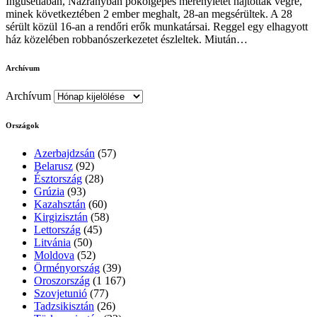
Ingusétiában, Nazranyban pokolgépes merényletet hajtottak végre,
minek következtében 2 ember meghalt, 28-an megsérültek. A 28
sérült közül 16-an a rendőri erők munkatársai. Reggel egy elhagyott
ház közelében robbanószerkezetet észleltek. Miután…
Archívum
Archívum
Országok
Azerbajdzsán
(57)
Belarusz
(92)
Észtország
(28)
Grúzia
(93)
Kazahsztán
(60)
Kirgizisztán
(58)
Lettország
(45)
Litvánia
(50)
Moldova
(52)
Örményország
(39)
Oroszország
(1 167)
Szovjetunió
(77)
Tadzsikisztán
(26)