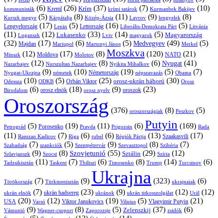
(6)
(26)
(37)
(7)
(10)
Krím
Kreml
kommunisták
krími tatárok
Kurmanbek Bakijev
(5)
(8)
(11)
(9)
(8)
Kárpátalja
Közép-Ázsia
Lavrov
lengyelek
Kurszk megye
(17)
(5)
(16)
(5)
Lengyelország
Lettország
Litvánia
Lenin
Liberális-Demokrata Párt
(11)
(12)
(33)
(14)
(5)
Lukasenko
Magyarország
Luganszk
Lviv
magyarok
(32)
(17)
(6)
(5)
(49)
(5)
Medvegyev
Majdan
Mariupol
Martonyi János
Merkel
Moszkva
(12)
(17)
(8)
(120)
(21)
NATO
Minszk
Moldova
Molotov
(12)
(8)
(6)
(41)
Nyugat
Nazarbajev
Nurszultan Nazarbajev
Nyikita Mihalkov
(9)
(10)
(19)
(5)
(7)
Németország
Nyugat-Ukrajna
németek
Obama
népszavazás
(10)
(5)
(25)
(30)
Orbán Viktor
orosz-ukrán háború
Odessza
Orosz
ODKB
(6)
(18)
(9)
(23)
oroszok
Birodalom
orosz elnök
orosz nyelv
Oroszország
(376)
(8)
(5)
oroszországiak
Peszkov
Putyin
(5)
(19)
(11)
(6)
(169)
Porosenko
Pravda
Prigozsin
Rada
Petrográd
(11)
(7)
(6)
(6)
(13)
(17)
Ramzan Kadirov
Riga
rubel
Régiók Pártja
Szaakasvili
(7)
(5)
(9)
(8)
(7)
Szabadság
Szentpétervár
Szevasztopol
Szibéria
szankciók
(9)
(8)
(55)
(29)
(12)
Szovjetunió
Sztálin
Szlavjanszk
Szocsi
Szíria
(11)
(7)
(6)
(8)
(14)
(6)
Tadzsikisztán
Taskent
Tbiliszi
Timosenko
Trump
Turcsinov
Ukrajna
(7)
(9)
(323)
(6)
Törökország
Türkmenisztán
ukrajnaiak
(7)
(23)
(9)
(12)
(12)
ukrán hadsereg
ukrán elnök
ukránok
ukrán titkosszolgálat
Urál
(20)
(12)
(19)
(5)
(21)
USA
Viktor Janukovics
Vlagyimir Putyin
Varsó
Vilnius
(9)
(8)
(5)
(37)
(6)
Zelenszkij
Vámunió
Wagner-csoport
zsidók
Zaporozsje