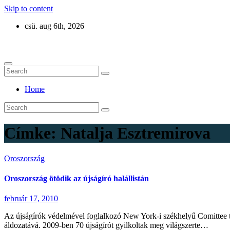
Skip to content
csü. aug 6th, 2026
Eurázsia
Home
Címke:
Natalja Esztremirova
Oroszország
Oroszország ötödik az újságíró halállistán
február 17, 2010
Az újságírók védelmével foglalkozó New York-i székhelyű Comittee to 
áldozatává. 2009-ben 70 újságírót gyilkoltak meg világszerte…