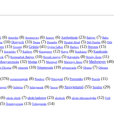
(6)
(8)
(6)
(6)
(23)
(7)
Azerbajdzsán
2
Amerika
Aresztovics
Azarov
Bakijev
Baku
(10)
(33)
(7)
(9)
(5)
(6)
Donyeck
sz
Duma
Dusanbe
Dél-Oszétia
Déli
Dzsalal-Abad
(15)
(6)
(41)
(5)
(12)
(15)
Grúzia
sov
Groznij
Harkov
Herszon
Gyóni Gábor
7)
(7)
(9)
(12)
(8)
(9)
Kazahsztán
Juscsenko
Kadirov
Karaganov
Katyn
Kaukázus
(7)
(10)
(5)
(8)
(11)
árok
Kurmanbek Bakijev
Kárpátalja
Közép-Ázsia
Kurszk megye
(32)
(17)
(6)
(5)
(49)
Medvegyev
Magyarország
Majdan
Mariupol
Martonyi János
(9)
(10)
(19)
(5)
(7)
Németország
t-Ukrajna
németek
Obama
Odessza
népszavazás
(376)
(8)
(5)
(5)
(19)
(11)
Porosenko
oroszországiak
Pravda
Peszkov
Petrográd
(8)
(7)
(9)
(8)
(55)
(29)
Szovjetunió
Sztálin
topol
Szibéria
Szlavjanszk
Szocsi
(6)
(7)
(23)
(9)
(12)
ukrán hadsereg
ukrán elnök
ukránok
ukrán titkosszolgálat
Urál
(5)
(13)
(14)
Örményország
Üzbegisztán