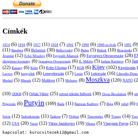
Címkék
(6)
(6)
(11)
(7)
(7)
(6)
(5)
(9
1914
1916
1917
1918
1941
1990
1991
1990-es évek
(11)
(6)
(30)
(5)
(5)
(10)
(5
Belarusz
Bandera
Biskek
Belkovszkij
Biden
Brzezinski
(12)
(6)
(9)
(28)
E
Egységes Oroszország
Áramlat
Echo Moszkvi
Egyesült Államok
(6)
(6)
(5)
(5)
Ja
ideiglenes kormány
Igazságos Oroszország
II. Miklós
Iszlam Karimov
Kijev
(22)
(6)
(5)
(17)
(6)
(102)
Kirgizisztán
Kazany
Kelet-Ukrajna
KGB
Kelet
(9)
(8)
(17)
(5)
(16)
Lavrov
lengyelek
Lengyelország
Lettország
Lenin
Liberális-Demo
Moszkva
(5)
(12)
(17)
(8)
(120)
(2
NATO
Minszk
Moldova
Molotov
Merkel
(10)
(5)
(25)
(30)
(6)
Orbán Viktor
orosz-ukrán háború
Orosz Birodalom
or
ODKB
Putyin
(6)
(169)
(11)
(7)
(6)
(6)
Prigozsin
Rada
Ramzan Kadirov
Riga
rubel
R
(12)
(11)
(7)
(6)
(8)
(14)
Szíria
Tadzsikisztán
Taskent
Tbiliszi
Timosenko
Trump
Turc
(12)
(20)
(12)
(19)
(5)
(21
USA
Viktor Janukovics
Vlagyimir Putyin
Varsó
Vilnius
kapcsolat: kurucvitezek12@gmail.com