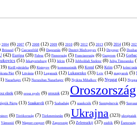
)
(6)
(7)
(12)
(6)
(8)
(5)
(10)
(16)
2004
2007
2008
2009
2010
2013
2014
202
2012
)
(7)
(6)
(6)
(11)
(5)
Brüsszel
Csecsenföld
Dagesztán
Dmitrij Medvegyev
Donbas
Dnyeper
(42)
(28)
(5)
(5)
(6)
(12)
U
Európa
Franciaország
Gazprom
Gorbac
Fidesz
Finnország
(51)
(11)
(12)
(8)
(
nukovics
Jekatyerinburg
Jelcin
Jobboldali Szektor
Julija Timosenko
(19)
(8)
(9)
(6)
(26)
(37)
Krím
Kreml
Kirill pátriárka
Kisinyov
kommunisták
krími tat
(5)
(11)
(12)
(33)
(14)
(5)
Lukasenko
Litvánia
Luganszk
Lviv
krata Párt
magyarok
1)
(12)
(8)
(6)
(41)
Nyugat
Nazarbajev
Nurszultan Nazarbajev
Nyikita Mihalkov
Nyuga
Oroszország
(18)
(9)
(23)
oroszok
osz elnök
orosz nyelv
(13)
(17)
(7)
(5)
(9)
égiók Pártja
Szaakasvili
Szabadság
Szentpétervár
Szevasz
szankciók
Ukrajna
(6)
(7)
(9)
(323)
sinov
Törökország
Türkmenisztán
ukrajnaiak
)
(9)
(8)
(5)
(37)
(6)
Zelenszkij
Vámunió
Wagner-csoport
zsidók
Zaporozsje
Észtország