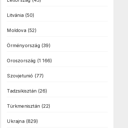
Lettország
(45)
Litvánia
(50)
Moldova
(52)
Örményország
(39)
Oroszország
(1 166)
Szovjetunió
(77)
Tadzsikisztán
(26)
Türkmenisztán
(22)
Ukrajna
(829)