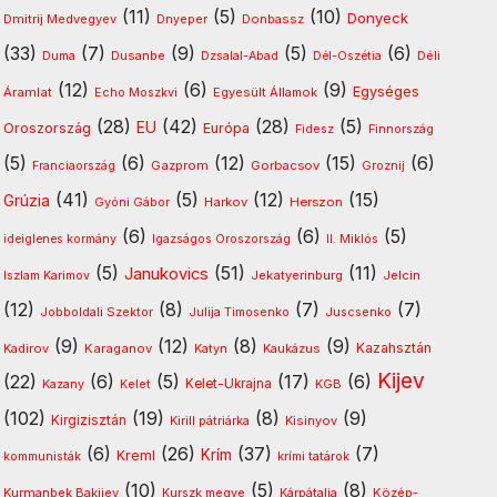
(11)
(5)
(10)
Donyeck
Dmitrij Medvegyev
Donbassz
Dnyeper
(33)
(7)
(9)
(5)
(6)
Dusanbe
Déli
Duma
Dzsalal-Abad
Dél-Oszétia
(12)
(6)
(9)
Egységes
Áramlat
Egyesült Államok
Echo Moszkvi
(28)
(42)
(28)
(5)
EU
Oroszország
Európa
Fidesz
Finnország
(5)
(6)
(12)
(15)
(6)
Gazprom
Gorbacsov
Franciaország
Groznij
(41)
(5)
(12)
(15)
Grúzia
Harkov
Herszon
Gyóni Gábor
(6)
(6)
(5)
ideiglenes kormány
Igazságos Oroszország
II. Miklós
(5)
(51)
(11)
Janukovics
Jekatyerinburg
Jelcin
Iszlam Karimov
(12)
(8)
(7)
(7)
Jobboldali Szektor
Julija Timosenko
Juscsenko
(9)
(12)
(8)
(9)
Kazahsztán
Kadirov
Karaganov
Katyn
Kaukázus
Kijev
(22)
(6)
(5)
(17)
(6)
Kelet-Ukrajna
Kazany
Kelet
KGB
(102)
(19)
(8)
(9)
Kirgizisztán
Kirill pátriárka
Kisinyov
(6)
(26)
(37)
(7)
Krím
Kreml
kommunisták
krími tatárok
(10)
(5)
(8)
Kurmanbek Bakijev
Kárpátalja
Közép-
Kurszk megye