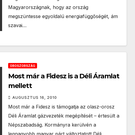
Magyarországnak, hogy az ország
megszüntesse egyoldalú energiafüggőségét, ám
szavai…
OROSZORSZÁG
Most már a Fidesz is a Déli Áramlat
mellett
AUGUSZTUS 16, 2010
Most már a Fidesz is támogatja az olasz-orosz
Déli Áramlat gázvezeték megépítését – értesült a
Népszabadság. Kormányra kerülvén a
legnagyobb magyar párt változtatott Déli