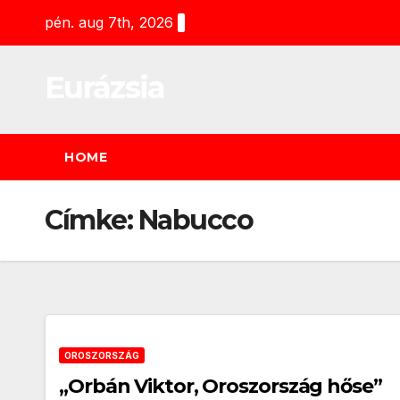
Skip
pén. aug 7th, 2026
to
content
Eurázsia
HOME
Címke:
Nabucco
OROSZORSZÁG
„Orbán Viktor, Oroszország hőse”