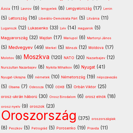
(11)
(9)
(8)
(17)
Ázsia
Lavrov
lengyelek
Lengyelország
Lenin
(5)
(16)
(5)
(11)
Lettország
Litvánia
Liberális-Demokrata Párt
(12)
(33)
(14)
(5)
Lukasenko
Luganszk
Lviv
magyarok
(32)
(17)
(6)
Magyarország
Majdan
Mariupol
Martonyi János
(5)
(49)
(5)
(12)
(17)
Medvegyev
Minszk
Moldova
Merkel
Moszkva
(8)
(120)
(20)
(12)
NATO
Molotov
Nazarbajev
(8)
(6)
(41)
Nyugat
Nurszultan Nazarbajev
Nyikita Mihalkov
(9)
(10)
(19)
Nyugat-Ukrajna
németek
Németország
népszavazás
(5)
(7)
(10)
(5)
(25)
Orbán Viktor
Odessza
Obama
ODKB
(30)
(6)
(18)
orosz-ukrán háború
orosz elnök
Orosz Birodalom
(9)
(23)
oroszok
orosz nyelv
Oroszország
(375)
oroszországiak
(8)
(5)
(5)
(19)
(11)
Porosenko
Pravda
Peszkov
Petrográd