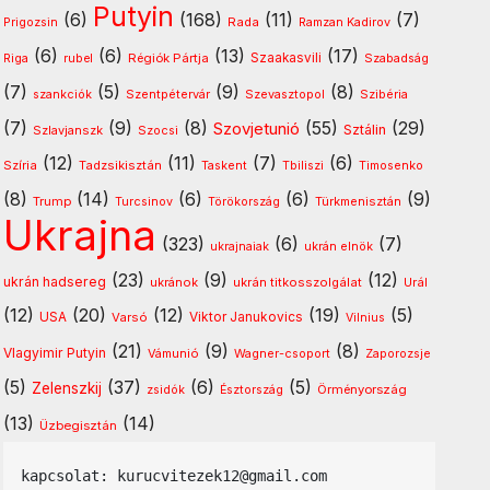
Putyin
(6)
(168)
(11)
(7)
Rada
Prigozsin
Ramzan Kadirov
(6)
(6)
(13)
(17)
Régiók Pártja
Szaakasvili
Riga
rubel
Szabadság
(7)
(5)
(9)
(8)
Szentpétervár
Szevasztopol
szankciók
Szibéria
(7)
(9)
(8)
(55)
(29)
Szovjetunió
Sztálin
Szlavjanszk
Szocsi
(12)
(11)
(7)
(6)
Szíria
Tadzsikisztán
Timosenko
Taskent
Tbiliszi
(8)
(14)
(6)
(6)
(9)
Trump
Türkmenisztán
Turcsinov
Törökország
Ukrajna
(323)
(6)
(7)
ukrajnaiak
ukrán elnök
(23)
(9)
(12)
ukrán hadsereg
ukránok
ukrán titkosszolgálat
Urál
(12)
(20)
(12)
(19)
(5)
USA
Varsó
Viktor Janukovics
Vilnius
(21)
(9)
(8)
Vlagyimir Putyin
Vámunió
Wagner-csoport
Zaporozsje
(5)
(37)
(6)
(5)
Zelenszkij
Örményország
zsidók
Észtország
(13)
(14)
Üzbegisztán
kapcsolat: kurucvitezek12@gmail.com