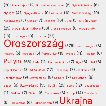
(20)
(12)
(8)
(6)
Nazarbajev
Nurszultan Nazarbajev
Nyikita Mihalkov
(41)
(9)
(10)
(19)
Nyugat
Nyugat-Ukrajna
németek
Németország
(5)
(7)
(10)
(5)
Orbán Viktor
Odessza
népszavazás
Obama
ODKB
(25)
(30)
(6)
orosz-ukrán háború
orosz elnök
Orosz Birodalom
(18)
(9)
(23)
oroszok
orosz nyelv
Oroszország
(375)
(8)
oroszországiak
(5)
(5)
(19)
(11)
(6)
Porosenko
Pravda
Peszkov
Petrográd
Prigozsin
Putyin
(168)
(11)
(7)
(6)
(6)
Rada
Ramzan Kadirov
Riga
rubel
(13)
(17)
(7)
(5)
Régiók Pártja
Szaakasvili
Szabadság
szankciók
(9)
(8)
(7)
(9)
Szentpétervár
Szevasztopol
Szlavjanszk
Szibéria
(8)
(55)
(29)
(12)
Szovjetunió
Sztálin
Szocsi
Szíria
Tadzsikisztán
(11)
(7)
(6)
(8)
(14)
Timosenko
Trump
Taskent
Tbiliszi
Turcsinov
Ukrajna
(6)
(6)
(9)
Türkmenisztán
Törökország