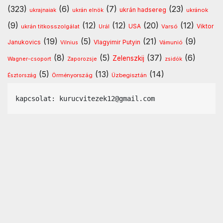
(323)
(6)
(7)
(23)
ukrán hadsereg
ukránok
ukrajnaiak
ukrán elnök
(9)
(12)
(12)
(20)
(12)
USA
ukrán titkosszolgálat
Urál
Varsó
Viktor
(19)
(5)
(21)
(9)
Vlagyimir Putyin
Janukovics
Vámunió
Vilnius
(8)
(5)
(37)
(6)
Zelenszkij
Wagner-csoport
Zaporozsje
zsidók
(5)
(13)
(14)
Örményország
Üzbegisztán
Észtország
kapcsolat: kurucvitezek12@gmail.com