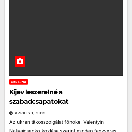
UKRAJNA
Kijev leszerelné a
szabadcsapatokat
ÁPRILIS 1, 2015
Az ukrán titkosszolgálat főnöke, Valentyin
Nalivajcsenko közlése szerint minden fegyveres