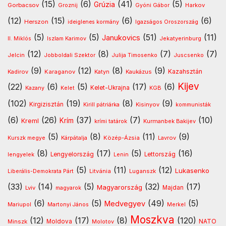
(15)
(6)
(41)
(5)
Grúzia
Gorbacsov
Harkov
Groznij
Gyóni Gábor
(12)
(15)
(6)
(6)
Herszon
ideiglenes kormány
Igazságos Oroszország
(5)
(5)
(51)
(11)
Janukovics
Jekatyerinburg
II. Miklós
Iszlam Karimov
(12)
(8)
(7)
(7)
Jelcin
Jobboldali Szektor
Julija Timosenko
Juscsenko
(9)
(12)
(8)
(9)
Kazahsztán
Kadirov
Karaganov
Katyn
Kaukázus
Kijev
(22)
(6)
(5)
(17)
(6)
Kelet-Ukrajna
Kazany
Kelet
KGB
(102)
(19)
(8)
(9)
Kirgizisztán
Kirill pátriárka
Kisinyov
kommunisták
(6)
(26)
(37)
(7)
(10)
Krím
Kreml
Kurmanbek Bakijev
krími tatárok
(5)
(8)
(11)
(9)
Kárpátalja
Közép-Ázsia
Lavrov
Kurszk megye
(8)
(17)
(5)
(16)
lengyelek
Lengyelország
Lettország
Lenin
(5)
(11)
(12)
Lukasenko
Litvánia
Luganszk
Liberális-Demokrata Párt
(33)
(14)
(5)
(32)
(17)
Magyarország
Lviv
Majdan
magyarok
(6)
(5)
(49)
(5)
Medvegyev
Mariupol
Martonyi János
Merkel
Moszkva
(12)
(17)
(8)
(120)
NATO
Minszk
Moldova
Molotov