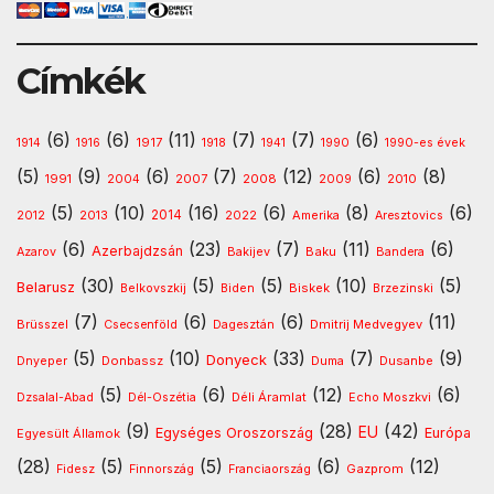
Címkék
(6)
(6)
(11)
(7)
(7)
(6)
1917
1914
1916
1918
1941
1990
1990-es évek
(5)
(9)
(6)
(7)
(12)
(6)
(8)
1991
2008
2010
2004
2007
2009
(5)
(10)
(16)
(6)
(8)
(6)
2013
2014
Amerika
2012
2022
Aresztovics
(6)
(23)
(7)
(11)
(6)
Azerbajdzsán
Baku
Azarov
Bakijev
Bandera
(30)
(5)
(5)
(10)
(5)
Belarusz
Biskek
Belkovszkij
Biden
Brzezinski
(7)
(6)
(6)
(11)
Dmitrij Medvegyev
Brüsszel
Csecsenföld
Dagesztán
(5)
(10)
(33)
(7)
(9)
Donyeck
Donbassz
Dusanbe
Dnyeper
Duma
(5)
(6)
(12)
(6)
Déli Áramlat
Dzsalal-Abad
Dél-Oszétia
Echo Moszkvi
(9)
(28)
(42)
EU
Egységes Oroszország
Európa
Egyesült Államok
(28)
(5)
(5)
(6)
(12)
Gazprom
Fidesz
Finnország
Franciaország