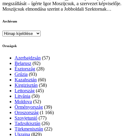
megszállását – ígérte Igor Moszijcsuk, a szervezet képviselője.
Moszijcsuk elmondása szerint a Jobboldali Szektornak…
Archívum
Archívum
Országok
Azerbajdzsán
(57)
Belarusz
(92)
Észtország
(28)
Grúzia
(93)
Kazahsztán
(60)
Kirgizisztán
(58)
Lettország
(45)
Litvánia
(50)
Moldova
(52)
Örményország
(39)
Oroszország
(1 166)
Szovjetunió
(77)
Tadzsikisztán
(26)
Türkmenisztán
(22)
Ukrajna
(829)