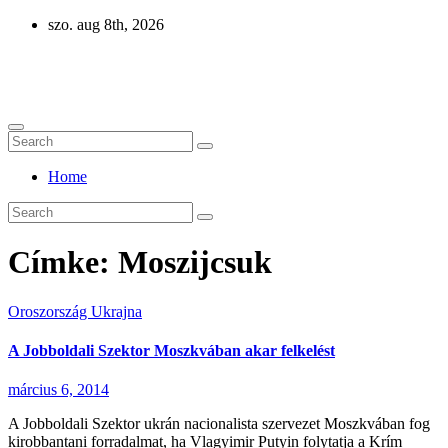
Skip
szo. aug 8th, 2026
to
content
Eurázsia
Home
Címke:
Moszijcsuk
Oroszország
Ukrajna
A Jobboldali Szektor Moszkvában akar felkelést
március 6, 2014
A Jobboldali Szektor ukrán nacionalista szervezet Moszkvában fog
kirobbantani forradalmat, ha Vlagyimir Putyin folytatja a Krím