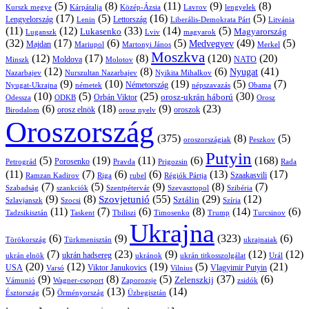
(5)
(8)
(11)
(9)
(8)
Kárpátalja
Közép-Ázsia
Lavrov
lengyelek
Kurszk megye
(17)
(5)
(16)
(5)
Lengyelország
Lettország
Litvánia
Lenin
Liberális-Demokrata Párt
(11)
(12)
(33)
(14)
(5)
Lukasenko
Magyarország
Luganszk
Lviv
magyarok
(32)
(17)
(6)
(5)
(49)
(5)
Medvegyev
Majdan
Mariupol
Martonyi János
Merkel
Moszkva
(12)
(17)
(8)
(120)
(20)
NATO
Minszk
Moldova
Molotov
(12)
(8)
(6)
(41)
Nyugat
Nazarbajev
Nurszultan Nazarbajev
Nyikita Mihalkov
(9)
(10)
(19)
(5)
(7)
Németország
Nyugat-Ukrajna
németek
Obama
népszavazás
(10)
(5)
(25)
(30)
Orbán Viktor
orosz-ukrán háború
Odessza
Orosz
ODKB
(6)
(18)
(9)
(23)
orosz elnök
oroszok
Birodalom
orosz nyelv
Oroszország
(375)
(8)
(5)
oroszországiak
Peszkov
Putyin
(5)
(19)
(11)
(6)
(168)
Porosenko
Pravda
Prigozsin
Rada
Petrográd
(11)
(7)
(6)
(6)
(13)
(17)
Ramzan Kadirov
Riga
rubel
Régiók Pártja
Szaakasvili
(7)
(5)
(9)
(8)
(7)
Szabadság
Szentpétervár
Szevasztopol
Szibéria
szankciók
(9)
(8)
(55)
(29)
(12)
Szovjetunió
Sztálin
Szlavjanszk
Szocsi
Szíria
(11)
(7)
(6)
(8)
(14)
(6)
Tadzsikisztán
Taskent
Tbiliszi
Timosenko
Trump
Turcsinov
Ukrajna
(6)
(9)
(323)
(6)
Törökország
Türkmenisztán
ukrajnaiak
(7)
(23)
(9)
(12)
(12)
ukrán hadsereg
ukrán elnök
ukránok
ukrán titkosszolgálat
Urál
(20)
(12)
(19)
(5)
(21)
USA
Viktor Janukovics
Vlagyimir Putyin
Varsó
Vilnius
(9)
(8)
(5)
(37)
(6)
Zelenszkij
Vámunió
Wagner-csoport
zsidók
Zaporozsje
(5)
(13)
(14)
Örményország
Üzbegisztán
Észtország