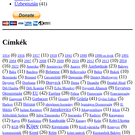
Üzbegisztán
(41)
Címkék
(6)
(6)
(11)
(7)
(7)
(6)
(5)
1914
1916
1917
1918
1941
1990
1991
1990-es évek
(9)
(6)
(7)
(12)
(6)
(8)
(5)
(10)
2004
2007
2008
2009
2010
2013
2014
2012
(16)
(6)
(8)
(6)
(6)
(23)
Azerbajdzsán
2022
Amerika
Aresztovics
Azarov
Bakijev
(7)
(11)
(6)
(30)
(5)
(5)
(10)
Belarusz
Baku
Bandera
Biskek
Belkovszkij
Biden
(5)
(7)
(6)
(6)
(11)
Brüsszel
Csecsenföld
Dagesztán
Dmitrij Medvegyev
Brzezinski
(5)
(10)
(33)
(7)
(9)
(5)
Donyeck
Donbassz
Duma
Dusanbe
Dnyeper
Dzsalal-Abad
(6)
(12)
(6)
(9)
Egységes
Dél-Oszétia
Déli Áramlat
Echo Moszkvi
Egyesült Államok
(28)
(42)
(28)
(5)
(5)
EU
Oroszország
Európa
Franciaország
Fidesz
Finnország
(6)
(12)
(15)
(6)
(41)
(5)
Grúzia
Gazprom
Gorbacsov
Groznij
Gyóni Gábor
(12)
(15)
(6)
(6)
Harkov
Herszon
ideiglenes kormány
Igazságos Oroszország
II.
(5)
(5)
(51)
(11)
(12)
Janukovics
Jekatyerinburg
Jelcin
Miklós
Iszlam Karimov
(8)
(7)
(7)
(9)
Jobboldali Szektor
Julija Timosenko
Juscsenko
Kadirov
Karaganov
(12)
(8)
(9)
(22)
(6)
(5)
Kazahsztán
Katyn
Kaukázus
Kazany
Kelet-Ukrajna
Kelet
Kijev
(17)
(6)
(102)
(19)
(8)
(9)
Kirgizisztán
KGB
Kirill pátriárka
Kisinyov
(6)
(26)
(37)
(7)
(10)
Krím
Kreml
kommunisták
krími tatárok
Kurmanbek Bakijev