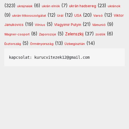
(323)
(6)
(7)
(23)
ukrán hadsereg
ukránok
ukrajnaiak
ukrán elnök
(9)
(12)
(12)
(20)
(12)
USA
ukrán titkosszolgálat
Urál
Varsó
Viktor
(19)
(5)
(21)
(9)
Vlagyimir Putyin
Janukovics
Vámunió
Vilnius
(8)
(5)
(37)
(6)
Zelenszkij
Wagner-csoport
Zaporozsje
zsidók
(5)
(13)
(14)
Örményország
Üzbegisztán
Észtország
kapcsolat: kurucvitezek12@gmail.com