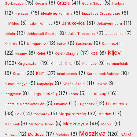
(15)
(6)
(41)
(5)
Grúzia
Gorbacsov
Harkov
Groznij
Gyóni Gábor
(12)
(15)
(6)
(6)
Herszon
ideiglenes kormány
Igazságos Oroszország
(5)
(5)
(51)
(11)
Janukovics
Jekatyerinburg
II. Miklós
Iszlam Karimov
(12)
(8)
(7)
(7)
Jelcin
Jobboldali Szektor
Julija Timosenko
Juscsenko
(9)
(12)
(8)
(9)
Kazahsztán
Kadirov
Karaganov
Katyn
Kaukázus
Kijev
(22)
(6)
(5)
(17)
(6)
Kelet-Ukrajna
Kazany
Kelet
KGB
(102)
(19)
(8)
(9)
Kirgizisztán
Kirill pátriárka
Kisinyov
kommunisták
(6)
(26)
(37)
(7)
(10)
Krím
Kreml
Kurmanbek Bakijev
krími tatárok
(5)
(8)
(11)
(9)
Kárpátalja
Közép-Ázsia
Lavrov
Kurszk megye
(8)
(17)
(5)
(16)
lengyelek
Lengyelország
Lettország
Lenin
(5)
(11)
(12)
Lukasenko
Litvánia
Luganszk
Liberális-Demokrata Párt
(33)
(14)
(5)
(32)
(17)
Magyarország
Lviv
Majdan
magyarok
(6)
(5)
(49)
(5)
Medvegyev
Mariupol
Martonyi János
Merkel
Moszkva
(12)
(17)
(8)
(120)
NATO
Minszk
Moldova
Molotov