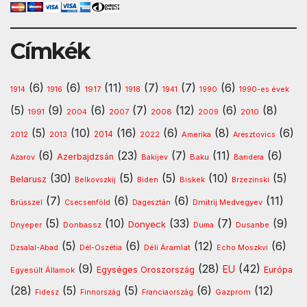
Címkék
(6)
(6)
(11)
(7)
(7)
(6)
1917
1914
1916
1918
1941
1990
1990-es évek
(5)
(9)
(6)
(7)
(12)
(6)
(8)
1991
2008
2010
2004
2007
2009
(5)
(10)
(16)
(6)
(8)
(6)
2013
2014
Amerika
2012
2022
Aresztovics
(6)
(23)
(7)
(11)
(6)
Azerbajdzsán
Baku
Azarov
Bakijev
Bandera
(30)
(5)
(5)
(10)
(5)
Belarusz
Biskek
Belkovszkij
Biden
Brzezinski
(7)
(6)
(6)
(11)
Dmitrij Medvegyev
Brüsszel
Csecsenföld
Dagesztán
(5)
(10)
(33)
(7)
(9)
Donyeck
Donbassz
Dusanbe
Dnyeper
Duma
(5)
(6)
(12)
(6)
Déli Áramlat
Dzsalal-Abad
Dél-Oszétia
Echo Moszkvi
(9)
(28)
(42)
EU
Egységes Oroszország
Európa
Egyesült Államok
(28)
(5)
(5)
(6)
(12)
Gazprom
Fidesz
Finnország
Franciaország