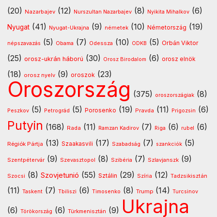
(20)
(12)
(8)
(6)
Nazarbajev
Nurszultan Nazarbajev
Nyikita Mihalkov
(41)
(9)
(10)
(19)
Nyugat
Nyugat-Ukrajna
németek
Németország
(5)
(7)
(10)
(5)
Orbán Viktor
Odessza
népszavazás
Obama
ODKB
(25)
(30)
(6)
orosz-ukrán háború
orosz elnök
Orosz Birodalom
(18)
(9)
(23)
oroszok
orosz nyelv
Oroszország
(375)
(8)
oroszországiak
(5)
(5)
(19)
(11)
(6)
Porosenko
Pravda
Peszkov
Petrográd
Prigozsin
Putyin
(168)
(11)
(7)
(6)
(6)
Rada
Ramzan Kadirov
Riga
rubel
(13)
(17)
(7)
(5)
Régiók Pártja
Szaakasvili
Szabadság
szankciók
(9)
(8)
(7)
(9)
Szentpétervár
Szevasztopol
Szlavjanszk
Szibéria
(8)
(55)
(29)
(12)
Szovjetunió
Sztálin
Szocsi
Szíria
Tadzsikisztán
(11)
(7)
(6)
(8)
(14)
Timosenko
Trump
Taskent
Tbiliszi
Turcsinov
Ukrajna
(6)
(6)
(9)
Türkmenisztán
Törökország