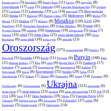
(5)
(8)
(11)
(9)
(8)
Kárpátalja
Közép-Ázsia
Lavrov
lengyelek
Kurszk megye
(17)
(5)
(16)
(5)
Lengyelország
Lettország
Litvánia
Lenin
Liberális-Demokrata Párt
(11)
(12)
(33)
(14)
(5)
Lukasenko
Magyarország
Luganszk
Lviv
magyarok
(32)
(17)
(6)
(5)
(49)
(5)
Medvegyev
Majdan
Mariupol
Martonyi János
Merkel
Moszkva
(12)
(17)
(8)
(120)
(20)
NATO
Minszk
Moldova
Molotov
(12)
(8)
(6)
(41)
Nyugat
Nazarbajev
Nurszultan Nazarbajev
Nyikita Mihalkov
(9)
(10)
(19)
(5)
(7)
Németország
Nyugat-Ukrajna
németek
Obama
népszavazás
(10)
(5)
(25)
(30)
Orbán Viktor
orosz-ukrán háború
Odessza
Orosz
ODKB
(6)
(18)
(9)
(23)
orosz elnök
oroszok
Birodalom
orosz nyelv
Oroszország
(375)
(8)
(5)
oroszországiak
Peszkov
Putyin
(5)
(19)
(11)
(6)
(168)
Porosenko
Pravda
Prigozsin
Rada
Petrográd
(11)
(7)
(6)
(6)
(13)
(17)
Ramzan Kadirov
Riga
rubel
Régiók Pártja
Szaakasvili
(7)
(5)
(9)
(8)
(7)
Szabadság
Szentpétervár
Szevasztopol
Szibéria
szankciók
(9)
(8)
(55)
(29)
(12)
Szovjetunió
Sztálin
Szlavjanszk
Szocsi
Szíria
(11)
(7)
(6)
(8)
(14)
(6)
Tadzsikisztán
Taskent
Tbiliszi
Timosenko
Trump
Turcsinov
Ukrajna
(6)
(9)
(323)
(6)
Törökország
Türkmenisztán
ukrajnaiak
(7)
(23)
(9)
(12)
(12)
ukrán hadsereg
ukrán elnök
ukránok
ukrán titkosszolgálat
Urál
(20)
(12)
(19)
(5)
(21)
USA
Viktor Janukovics
Vlagyimir Putyin
Varsó
Vilnius
(9)
(8)
(5)
(37)
(6)
Zelenszkij
Vámunió
Wagner-csoport
zsidók
Zaporozsje
(5)
(13)
(14)
Örményország
Üzbegisztán
Észtország