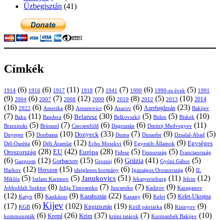
Üzbegisztán
(41)
Címkék
(6)
(6)
(11)
(7)
(7)
(6)
(5)
1914
1916
1917
1918
1941
1990
1991
1990-es évek
(9)
(6)
(7)
(12)
(6)
(8)
(5)
(10)
2004
2007
2008
2009
2010
2013
2014
2012
(16)
(6)
(8)
(6)
(6)
(23)
Azerbajdzsán
2022
Amerika
Aresztovics
Azarov
Bakijev
(7)
(11)
(6)
(30)
(5)
(5)
(10)
Belarusz
Baku
Bandera
Biskek
Belkovszkij
Biden
(5)
(7)
(6)
(6)
(11)
Brüsszel
Csecsenföld
Dagesztán
Dmitrij Medvegyev
Brzezinski
(5)
(10)
(33)
(7)
(9)
(5)
Donyeck
Donbassz
Duma
Dusanbe
Dnyeper
Dzsalal-Abad
(6)
(12)
(6)
(9)
Egységes
Dél-Oszétia
Déli Áramlat
Echo Moszkvi
Egyesült Államok
(28)
(42)
(28)
(5)
(5)
EU
Oroszország
Európa
Franciaország
Fidesz
Finnország
(6)
(12)
(15)
(6)
(41)
(5)
Grúzia
Gazprom
Gorbacsov
Groznij
Gyóni Gábor
(12)
(15)
(6)
(6)
Harkov
Herszon
ideiglenes kormány
Igazságos Oroszország
II.
(5)
(5)
(51)
(11)
(12)
Janukovics
Jekatyerinburg
Jelcin
Miklós
Iszlam Karimov
(8)
(7)
(7)
(9)
Jobboldali Szektor
Julija Timosenko
Juscsenko
Kadirov
Karaganov
(12)
(8)
(9)
(22)
(6)
(5)
Kazahsztán
Katyn
Kaukázus
Kazany
Kelet-Ukrajna
Kelet
Kijev
(17)
(6)
(102)
(19)
(8)
(9)
Kirgizisztán
KGB
Kirill pátriárka
Kisinyov
(6)
(26)
(37)
(7)
(10)
Krím
Kreml
kommunisták
krími tatárok
Kurmanbek Bakijev