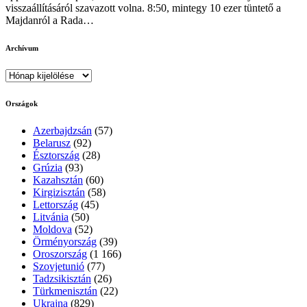
visszaállításáról szavazott volna. 8:50, mintegy 10 ezer tüntető a
Majdanról a Rada…
Archívum
Archívum
Országok
Azerbajdzsán
(57)
Belarusz
(92)
Észtország
(28)
Grúzia
(93)
Kazahsztán
(60)
Kirgizisztán
(58)
Lettország
(45)
Litvánia
(50)
Moldova
(52)
Örményország
(39)
Oroszország
(1 166)
Szovjetunió
(77)
Tadzsikisztán
(26)
Türkmenisztán
(22)
Ukrajna
(829)