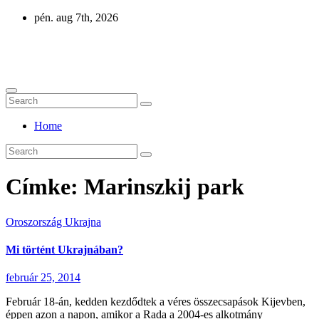
Skip
pén. aug 7th, 2026
to
content
Eurázsia
Home
Címke:
Marinszkij park
Oroszország
Ukrajna
Mi történt Ukrajnában?
február 25, 2014
Február 18-án, kedden kezdődtek a véres összecsapások Kijevben,
éppen azon a napon, amikor a Rada a 2004-es alkotmány