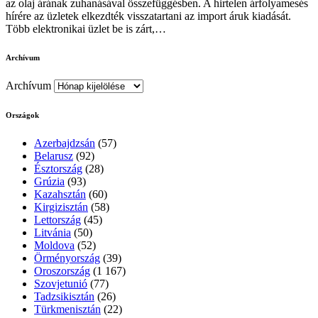
az olaj árának zuhanásával összefüggésben. A hirtelen árfolyamesés
hírére az üzletek elkezdték visszatartani az import áruk kiadását.
Több elektronikai üzlet be is zárt,…
Archívum
Archívum
Országok
Azerbajdzsán
(57)
Belarusz
(92)
Észtország
(28)
Grúzia
(93)
Kazahsztán
(60)
Kirgizisztán
(58)
Lettország
(45)
Litvánia
(50)
Moldova
(52)
Örményország
(39)
Oroszország
(1 167)
Szovjetunió
(77)
Tadzsikisztán
(26)
Türkmenisztán
(22)