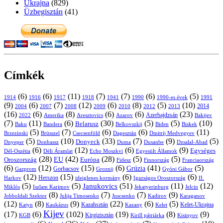
Ukrajna
(829)
Üzbegisztán
(41)
Címkék
(6)
(6)
(11)
(7)
(7)
(6)
(5)
1914
1916
1917
1918
1941
1990
1991
1990-es évek
(9)
(6)
(7)
(12)
(6)
(8)
(5)
(10)
2004
2007
2008
2009
2010
2013
2014
2012
(16)
(6)
(8)
(6)
(6)
(23)
Azerbajdzsán
2022
Amerika
Aresztovics
Azarov
Bakijev
(7)
(11)
(6)
(30)
(5)
(5)
(10)
Belarusz
Baku
Bandera
Biskek
Belkovszkij
Biden
(5)
(7)
(6)
(6)
(11)
Brüsszel
Csecsenföld
Dagesztán
Dmitrij Medvegyev
Brzezinski
(5)
(10)
(33)
(7)
(9)
(5)
Donyeck
Donbassz
Duma
Dusanbe
Dnyeper
Dzsalal-Abad
(6)
(12)
(6)
(9)
Egységes
Dél-Oszétia
Déli Áramlat
Echo Moszkvi
Egyesült Államok
(28)
(42)
(28)
(5)
(5)
EU
Oroszország
Európa
Franciaország
Fidesz
Finnország
(6)
(12)
(15)
(6)
(41)
(5)
Grúzia
Gazprom
Gorbacsov
Groznij
Gyóni Gábor
(12)
(15)
(6)
(6)
Harkov
Herszon
ideiglenes kormány
Igazságos Oroszország
II.
(5)
(5)
(51)
(11)
(12)
Janukovics
Jekatyerinburg
Jelcin
Miklós
Iszlam Karimov
(8)
(7)
(7)
(9)
Jobboldali Szektor
Julija Timosenko
Juscsenko
Kadirov
Karaganov
(12)
(8)
(9)
(22)
(6)
(5)
Kazahsztán
Katyn
Kaukázus
Kazany
Kelet-Ukrajna
Kelet
Kijev
(17)
(6)
(102)
(19)
(8)
(9)
Kirgizisztán
KGB
Kirill pátriárka
Kisinyov