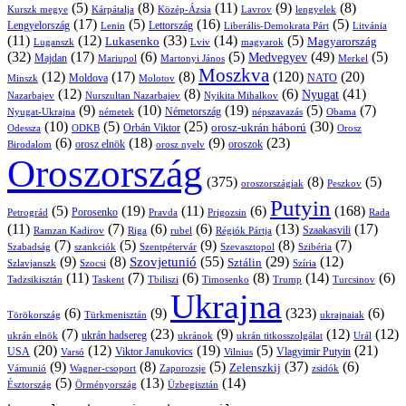
(5)
(8)
(11)
(9)
(8)
Kárpátalja
Közép-Ázsia
Lavrov
lengyelek
Kurszk megye
(17)
(5)
(16)
(5)
Lengyelország
Lettország
Litvánia
Lenin
Liberális-Demokrata Párt
(11)
(12)
(33)
(14)
(5)
Lukasenko
Magyarország
Luganszk
Lviv
magyarok
(32)
(17)
(6)
(5)
(49)
(5)
Medvegyev
Majdan
Mariupol
Martonyi János
Merkel
Moszkva
(12)
(17)
(8)
(120)
(20)
NATO
Minszk
Moldova
Molotov
(12)
(8)
(6)
(41)
Nyugat
Nazarbajev
Nurszultan Nazarbajev
Nyikita Mihalkov
(9)
(10)
(19)
(5)
(7)
Németország
Nyugat-Ukrajna
németek
Obama
népszavazás
(10)
(5)
(25)
(30)
Orbán Viktor
orosz-ukrán háború
Odessza
Orosz
ODKB
(6)
(18)
(9)
(23)
orosz elnök
oroszok
Birodalom
orosz nyelv
Oroszország
(375)
(8)
(5)
oroszországiak
Peszkov
Putyin
(5)
(19)
(11)
(6)
(168)
Porosenko
Pravda
Prigozsin
Rada
Petrográd
(11)
(7)
(6)
(6)
(13)
(17)
Ramzan Kadirov
Riga
rubel
Régiók Pártja
Szaakasvili
(7)
(5)
(9)
(8)
(7)
Szabadság
Szentpétervár
Szevasztopol
Szibéria
szankciók
(9)
(8)
(55)
(29)
(12)
Szovjetunió
Sztálin
Szlavjanszk
Szocsi
Szíria
(11)
(7)
(6)
(8)
(14)
(6)
Tadzsikisztán
Taskent
Tbiliszi
Timosenko
Trump
Turcsinov
Ukrajna
(6)
(9)
(323)
(6)
Törökország
Türkmenisztán
ukrajnaiak
(7)
(23)
(9)
(12)
(12)
ukrán hadsereg
ukrán elnök
ukránok
ukrán titkosszolgálat
Urál
(20)
(12)
(19)
(5)
(21)
USA
Viktor Janukovics
Vlagyimir Putyin
Varsó
Vilnius
(9)
(8)
(5)
(37)
(6)
Zelenszkij
Vámunió
Wagner-csoport
zsidók
Zaporozsje
(5)
(13)
(14)
Örményország
Üzbegisztán
Észtország