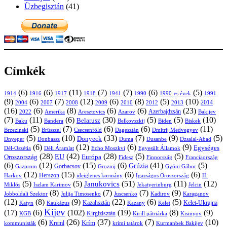
Üzbegisztán
(41)
Címkék
(6)
(6)
(11)
(7)
(7)
(6)
(5)
1914
1916
1917
1918
1941
1990
1991
1990-es évek
(9)
(6)
(7)
(12)
(6)
(8)
(5)
(10)
2004
2007
2008
2009
2010
2013
2014
2012
(16)
(6)
(8)
(6)
(6)
(23)
Azerbajdzsán
2022
Amerika
Aresztovics
Azarov
Bakijev
(7)
(11)
(6)
(30)
(5)
(5)
(10)
Belarusz
Baku
Bandera
Biskek
Belkovszkij
Biden
(5)
(7)
(6)
(6)
(11)
Brüsszel
Csecsenföld
Dagesztán
Dmitrij Medvegyev
Brzezinski
(5)
(10)
(33)
(7)
(9)
(5)
Donyeck
Donbassz
Duma
Dusanbe
Dnyeper
Dzsalal-Abad
(6)
(12)
(6)
(9)
Egységes
Dél-Oszétia
Déli Áramlat
Echo Moszkvi
Egyesült Államok
(28)
(42)
(28)
(5)
(5)
EU
Oroszország
Európa
Franciaország
Fidesz
Finnország
(6)
(12)
(15)
(6)
(41)
(5)
Grúzia
Gazprom
Gorbacsov
Groznij
Gyóni Gábor
(12)
(15)
(6)
(6)
Harkov
Herszon
ideiglenes kormány
Igazságos Oroszország
II.
(5)
(5)
(51)
(11)
(12)
Janukovics
Jekatyerinburg
Jelcin
Miklós
Iszlam Karimov
(8)
(7)
(7)
(9)
Jobboldali Szektor
Julija Timosenko
Juscsenko
Kadirov
Karaganov
(12)
(8)
(9)
(22)
(6)
(5)
Kazahsztán
Katyn
Kaukázus
Kazany
Kelet-Ukrajna
Kelet
Kijev
(17)
(6)
(102)
(19)
(8)
(9)
Kirgizisztán
KGB
Kirill pátriárka
Kisinyov
(6)
(26)
(37)
(7)
(10)
Krím
Kreml
kommunisták
krími tatárok
Kurmanbek Bakijev