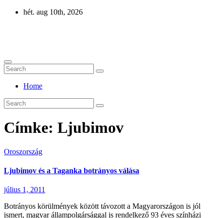
Skip
hét. aug 10th, 2026
to
content
Eurázsia
Home
Címke:
Ljubimov
Oroszország
Ljubimov és a Taganka botrányos válása
július 1, 2011
Botrányos körülmények között távozott a Magyarországon is jól
ismert, magyar állampolgársággal is rendelkező 93 éves színházi