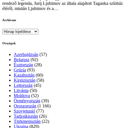
rendező legenda, Jurij Ljubimov az általa alapított Taganka színház
éléről, miután Ljubimov és a…
Archívum
Archívum
Országok
Azerbajdzsán
(57)
Belarusz
(92)
Észtország
(28)
Grúzia
(93)
Kazahsztán
(60)
Kirgizisztán
(58)
Lettország
(45)
Litvánia
(50)
Moldova
(52)
Örményország
(39)
Oroszország
(1 166)
Szovjetunió
(77)
Tadzsikisztán
(26)
Türkmenisztán
(22)
Ukrajna
(829)