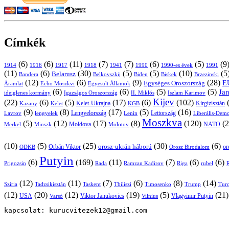
Címkék
(6)
(6)
(11)
(7)
(7)
(6)
(5)
(9
1914
1916
1917
1918
1941
1990
1991
1990-es évek
(11)
(6)
(30)
(5)
(5)
(10)
(5
Belarusz
Bandera
Biskek
Belkovszkij
Biden
Brzezinski
(12)
(6)
(9)
(28)
E
Egységes Oroszország
Áramlat
Echo Moszkvi
Egyesült Államok
(6)
(6)
(5)
(5)
Ja
ideiglenes kormány
Igazságos Oroszország
II. Miklós
Iszlam Karimov
Kijev
(22)
(6)
(5)
(17)
(6)
(102)
Kirgizisztán
Kazany
Kelet-Ukrajna
KGB
Kelet
(9)
(8)
(17)
(5)
(16)
Lavrov
lengyelek
Lengyelország
Lettország
Lenin
Liberális-Demo
Moszkva
(5)
(12)
(17)
(8)
(120)
(2
NATO
Minszk
Moldova
Molotov
Merkel
(10)
(5)
(25)
(30)
(6)
Orbán Viktor
orosz-ukrán háború
Orosz Birodalom
or
ODKB
Putyin
(6)
(169)
(11)
(7)
(6)
(6)
Prigozsin
Rada
Ramzan Kadirov
Riga
rubel
R
(12)
(11)
(7)
(6)
(8)
(14)
Szíria
Tadzsikisztán
Taskent
Tbiliszi
Timosenko
Trump
Turc
(12)
(20)
(12)
(19)
(5)
(21
USA
Viktor Janukovics
Vlagyimir Putyin
Varsó
Vilnius
kapcsolat: kurucvitezek12@gmail.com