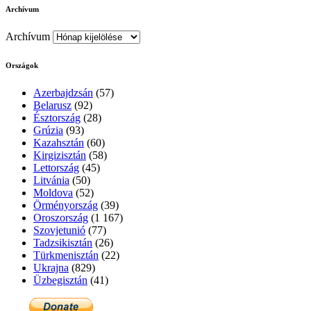
Archívum
Archívum
Országok
Azerbajdzsán
(57)
Belarusz
(92)
Észtország
(28)
Grúzia
(93)
Kazahsztán
(60)
Kirgizisztán
(58)
Lettország
(45)
Litvánia
(50)
Moldova
(52)
Örményország
(39)
Oroszország
(1 167)
Szovjetunió
(77)
Tadzsikisztán
(26)
Türkmenisztán
(22)
Ukrajna
(829)
Üzbegisztán
(41)