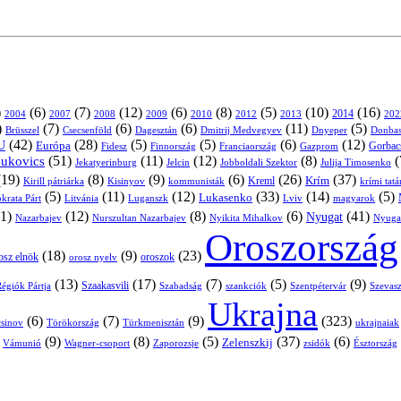
)
(6)
(7)
(12)
(6)
(8)
(5)
(10)
(16)
2004
2007
2008
2009
2010
2013
2014
202
2012
)
(7)
(6)
(6)
(11)
(5)
Brüsszel
Csecsenföld
Dagesztán
Dmitrij Medvegyev
Donbas
Dnyeper
(42)
(28)
(5)
(5)
(6)
(12)
U
Európa
Franciaország
Gazprom
Gorbac
Fidesz
Finnország
(51)
(11)
(12)
(8)
(
nukovics
Jekatyerinburg
Jelcin
Jobboldali Szektor
Julija Timosenko
(19)
(8)
(9)
(6)
(26)
(37)
Krím
Kreml
Kirill pátriárka
Kisinyov
kommunisták
krími tat
(5)
(11)
(12)
(33)
(14)
(5)
Lukasenko
Litvánia
Luganszk
Lviv
krata Párt
magyarok
1)
(12)
(8)
(6)
(41)
Nyugat
Nazarbajev
Nurszultan Nazarbajev
Nyikita Mihalkov
Nyuga
Oroszország
(18)
(9)
(23)
oroszok
osz elnök
orosz nyelv
(13)
(17)
(7)
(5)
(9)
égiók Pártja
Szaakasvili
Szabadság
Szentpétervár
Szevasz
szankciók
Ukrajna
(6)
(7)
(9)
(323)
sinov
Törökország
Türkmenisztán
ukrajnaiak
)
(9)
(8)
(5)
(37)
(6)
Zelenszkij
Vámunió
Wagner-csoport
zsidók
Zaporozsje
Észtország