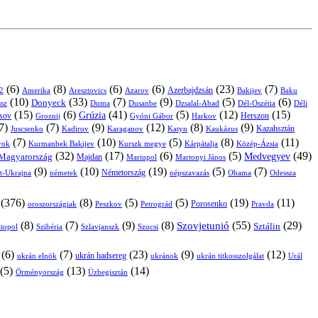
(6)
(8)
(6)
(6)
(23)
(7)
Azerbajdzsán
2
Amerika
Aresztovics
Azarov
Bakijev
Baku
(10)
(33)
(7)
(9)
(5)
(6)
Donyeck
sz
Duma
Dusanbe
Dél-Oszétia
Déli
Dzsalal-Abad
(15)
(6)
(41)
(5)
(12)
(15)
Grúzia
sov
Groznij
Harkov
Herszon
Gyóni Gábor
7)
(7)
(9)
(12)
(8)
(9)
Kazahsztán
Juscsenko
Kadirov
Karaganov
Katyn
Kaukázus
(7)
(10)
(5)
(8)
(11)
árok
Kurmanbek Bakijev
Kárpátalja
Közép-Ázsia
Kurszk megye
(32)
(17)
(6)
(5)
(49)
Medvegyev
Magyarország
Majdan
Mariupol
Martonyi János
(9)
(10)
(19)
(5)
(7)
Németország
t-Ukrajna
németek
Obama
Odessza
népszavazás
(376)
(8)
(5)
(5)
(19)
(11)
Porosenko
oroszországiak
Pravda
Peszkov
Petrográd
(8)
(7)
(9)
(8)
(55)
(29)
Szovjetunió
Sztálin
topol
Szibéria
Szlavjanszk
Szocsi
(6)
(7)
(23)
(9)
(12)
ukrán hadsereg
ukrán elnök
ukránok
ukrán titkosszolgálat
Urál
(5)
(13)
(14)
Örményország
Üzbegisztán