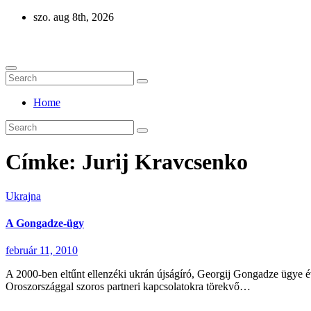
Skip
szo. aug 8th, 2026
to
Eurázsia
content
Home
Címke:
Jurij Kravcsenko
Ukrajna
A Gongadze-ügy
február 11, 2010
A 2000-ben eltűnt ellenzéki ukrán újságíró, Georgij Gongadze ügye év
Oroszországgal szoros partneri kapcsolatokra törekvő…