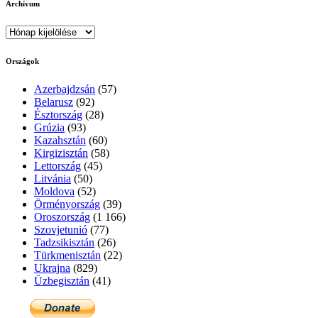
Archívum
Archívum
Országok
Azerbajdzsán
(57)
Belarusz
(92)
Észtország
(28)
Grúzia
(93)
Kazahsztán
(60)
Kirgizisztán
(58)
Lettország
(45)
Litvánia
(50)
Moldova
(52)
Örményország
(39)
Oroszország
(1 166)
Szovjetunió
(77)
Tadzsikisztán
(26)
Türkmenisztán
(22)
Ukrajna
(829)
Üzbegisztán
(41)