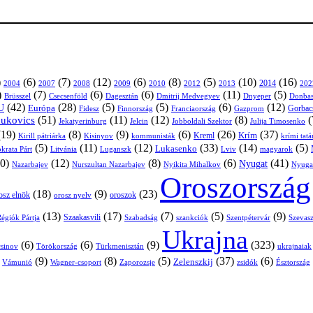
)
(6)
(7)
(12)
(6)
(8)
(5)
(10)
(16)
2004
2007
2008
2009
2010
2013
2014
202
2012
)
(7)
(6)
(6)
(11)
(5)
Brüsszel
Csecsenföld
Dagesztán
Dmitrij Medvegyev
Donbas
Dnyeper
(42)
(28)
(5)
(5)
(6)
(12)
U
Európa
Franciaország
Gazprom
Gorbac
Fidesz
Finnország
(51)
(11)
(12)
(8)
(
nukovics
Jekatyerinburg
Jelcin
Jobboldali Szektor
Julija Timosenko
(19)
(8)
(9)
(6)
(26)
(37)
Krím
Kreml
Kirill pátriárka
Kisinyov
kommunisták
krími tat
(5)
(11)
(12)
(33)
(14)
(5)
Lukasenko
Litvánia
Luganszk
Lviv
krata Párt
magyarok
0)
(12)
(8)
(6)
(41)
Nyugat
Nazarbajev
Nurszultan Nazarbajev
Nyikita Mihalkov
Nyuga
Oroszország
(18)
(9)
(23)
osz elnök
oroszok
orosz nyelv
(13)
(17)
(7)
(5)
(9)
égiók Pártja
Szaakasvili
Szabadság
Szentpétervár
Szevasz
szankciók
Ukrajna
(6)
(6)
(9)
(323)
sinov
Törökország
Türkmenisztán
ukrajnaiak
)
(9)
(8)
(5)
(37)
(6)
Zelenszkij
Vámunió
Wagner-csoport
zsidók
Zaporozsje
Észtország