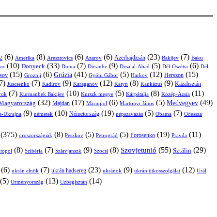
(6)
(8)
(6)
(6)
(23)
(7)
Azerbajdzsán
2
Amerika
Aresztovics
Azarov
Bakijev
Baku
(10)
(33)
(7)
(9)
(5)
(6)
Donyeck
sz
Duma
Dusanbe
Dél-Oszétia
Déli
Dzsalal-Abad
(15)
(6)
(41)
(5)
(12)
(15)
Grúzia
sov
Groznij
Harkov
Herszon
Gyóni Gábor
7)
(7)
(9)
(12)
(8)
(9)
Kazahsztán
Juscsenko
Kadirov
Karaganov
Katyn
Kaukázus
(7)
(10)
(5)
(8)
(11)
árok
Kurmanbek Bakijev
Kárpátalja
Közép-Ázsia
Kurszk megye
(32)
(17)
(6)
(5)
(49)
Medvegyev
Magyarország
Majdan
Mariupol
Martonyi János
(9)
(10)
(19)
(5)
(7)
Németország
t-Ukrajna
németek
Obama
Odessza
népszavazás
(375)
(8)
(5)
(5)
(19)
(11)
Porosenko
oroszországiak
Pravda
Peszkov
Petrográd
(8)
(7)
(9)
(8)
(55)
(29)
Szovjetunió
Sztálin
topol
Szibéria
Szlavjanszk
Szocsi
(6)
(7)
(23)
(9)
(12)
ukrán hadsereg
ukrán elnök
ukránok
ukrán titkosszolgálat
Urál
(5)
(13)
(14)
Örményország
Üzbegisztán