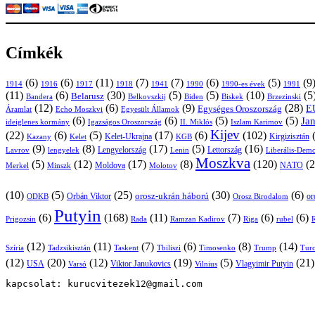
Címkék
(6)
(6)
(11)
(7)
(7)
(6)
(5)
(9
1914
1916
1917
1918
1941
1990
1991
1990-es évek
(11)
(6)
(30)
(5)
(5)
(10)
(5
Belarusz
Bandera
Biskek
Belkovszkij
Biden
Brzezinski
(12)
(6)
(9)
(28)
E
Egységes Oroszország
Áramlat
Echo Moszkvi
Egyesült Államok
(6)
(6)
(5)
(5)
Ja
ideiglenes kormány
Igazságos Oroszország
II. Miklós
Iszlam Karimov
Kijev
(22)
(6)
(5)
(17)
(6)
(102)
Kirgizisztán
Kazany
Kelet-Ukrajna
KGB
Kelet
(9)
(8)
(17)
(5)
(16)
Lavrov
lengyelek
Lengyelország
Lettország
Lenin
Liberális-Demo
Moszkva
(5)
(12)
(17)
(8)
(120)
(2
NATO
Minszk
Moldova
Molotov
Merkel
(10)
(5)
(25)
(30)
(6)
Orbán Viktor
orosz-ukrán háború
or
Orosz Birodalom
ODKB
Putyin
(6)
(168)
(11)
(7)
(6)
(6)
Prigozsin
Rada
Ramzan Kadirov
Riga
rubel
R
(12)
(11)
(7)
(6)
(8)
(14)
Szíria
Tadzsikisztán
Taskent
Tbiliszi
Timosenko
Trump
Turc
(12)
(20)
(12)
(19)
(5)
(21
USA
Viktor Janukovics
Vlagyimir Putyin
Varsó
Vilnius
kapcsolat: kurucvitezek12@gmail.com