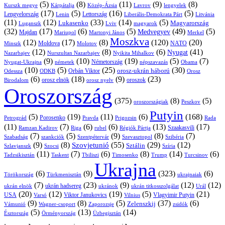
(5)
(8)
(11)
(9)
(8)
Kárpátalja
Közép-Ázsia
Lavrov
lengyelek
Kurszk megye
(17)
(5)
(16)
(5)
Lengyelország
Lettország
Litvánia
Lenin
Liberális-Demokrata Párt
(11)
(12)
(33)
(14)
(5)
Lukasenko
Magyarország
Luganszk
Lviv
magyarok
(32)
(17)
(6)
(5)
(49)
(5)
Medvegyev
Majdan
Mariupol
Martonyi János
Merkel
Moszkva
(12)
(17)
(8)
(120)
(20)
NATO
Minszk
Moldova
Molotov
(12)
(8)
(6)
(41)
Nyugat
Nazarbajev
Nurszultan Nazarbajev
Nyikita Mihalkov
(9)
(10)
(19)
(5)
(7)
Németország
Nyugat-Ukrajna
németek
Obama
népszavazás
(10)
(5)
(25)
(30)
Orbán Viktor
orosz-ukrán háború
Odessza
Orosz
ODKB
(6)
(18)
(9)
(23)
orosz elnök
oroszok
Birodalom
orosz nyelv
Oroszország
(375)
(8)
(5)
oroszországiak
Peszkov
Putyin
(5)
(19)
(11)
(6)
(168)
Porosenko
Pravda
Prigozsin
Rada
Petrográd
(11)
(7)
(6)
(6)
(13)
(17)
Ramzan Kadirov
Riga
rubel
Régiók Pártja
Szaakasvili
(7)
(5)
(9)
(8)
(7)
Szabadság
Szentpétervár
Szevasztopol
Szibéria
szankciók
(9)
(8)
(55)
(29)
(12)
Szovjetunió
Sztálin
Szlavjanszk
Szocsi
Szíria
(11)
(7)
(6)
(8)
(14)
(6)
Tadzsikisztán
Taskent
Tbiliszi
Timosenko
Trump
Turcsinov
Ukrajna
(6)
(9)
(323)
(6)
Törökország
Türkmenisztán
ukrajnaiak
(7)
(23)
(9)
(12)
(12)
ukrán hadsereg
ukrán elnök
ukránok
ukrán titkosszolgálat
Urál
(20)
(12)
(19)
(5)
(21)
USA
Viktor Janukovics
Vlagyimir Putyin
Varsó
Vilnius
(9)
(8)
(5)
(37)
(6)
Zelenszkij
Vámunió
Wagner-csoport
zsidók
Zaporozsje
(5)
(13)
(14)
Örményország
Üzbegisztán
Észtország