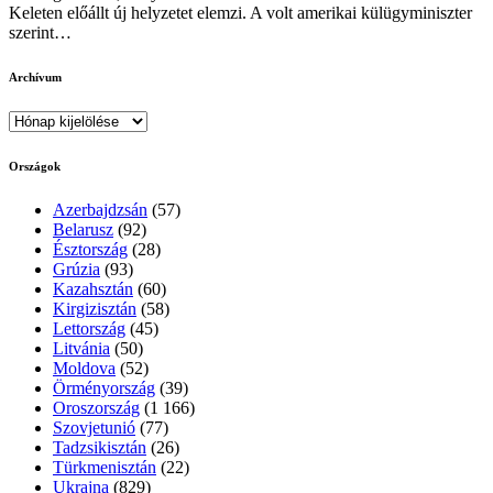
Keleten előállt új helyzetet elemzi. A volt amerikai külügyminiszter
szerint…
Archívum
Archívum
Országok
Azerbajdzsán
(57)
Belarusz
(92)
Észtország
(28)
Grúzia
(93)
Kazahsztán
(60)
Kirgizisztán
(58)
Lettország
(45)
Litvánia
(50)
Moldova
(52)
Örményország
(39)
Oroszország
(1 166)
Szovjetunió
(77)
Tadzsikisztán
(26)
Türkmenisztán
(22)
Ukrajna
(829)