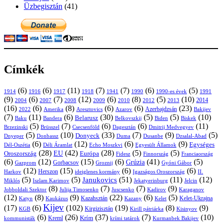
Üzbegisztán
(41)
Címkék
(6)
(6)
(11)
(7)
(7)
(6)
(5)
1914
1916
1917
1918
1941
1990
1991
1990-es évek
(9)
(6)
(7)
(12)
(6)
(8)
(5)
(10)
2004
2007
2008
2009
2010
2013
2014
2012
(16)
(6)
(8)
(6)
(6)
(23)
Azerbajdzsán
2022
Amerika
Aresztovics
Azarov
Bakijev
(7)
(11)
(6)
(30)
(5)
(5)
(10)
Belarusz
Baku
Bandera
Biskek
Belkovszkij
Biden
(5)
(7)
(6)
(6)
(11)
Brüsszel
Csecsenföld
Dagesztán
Dmitrij Medvegyev
Brzezinski
(5)
(10)
(33)
(7)
(9)
(5)
Donyeck
Donbassz
Duma
Dusanbe
Dnyeper
Dzsalal-Abad
(6)
(12)
(6)
(9)
Egységes
Dél-Oszétia
Déli Áramlat
Echo Moszkvi
Egyesült Államok
(28)
(42)
(28)
(5)
(5)
EU
Oroszország
Európa
Franciaország
Fidesz
Finnország
(6)
(12)
(15)
(6)
(41)
(5)
Grúzia
Gazprom
Gorbacsov
Groznij
Gyóni Gábor
(12)
(15)
(6)
(6)
Harkov
Herszon
ideiglenes kormány
Igazságos Oroszország
II.
(5)
(5)
(51)
(11)
(12)
Janukovics
Jekatyerinburg
Jelcin
Miklós
Iszlam Karimov
(8)
(7)
(7)
(9)
Jobboldali Szektor
Julija Timosenko
Juscsenko
Kadirov
Karaganov
(12)
(8)
(9)
(22)
(6)
(5)
Kazahsztán
Katyn
Kaukázus
Kazany
Kelet-Ukrajna
Kelet
Kijev
(17)
(6)
(102)
(19)
(8)
(9)
Kirgizisztán
KGB
Kirill pátriárka
Kisinyov
(6)
(26)
(37)
(7)
(10)
Krím
Kreml
kommunisták
krími tatárok
Kurmanbek Bakijev