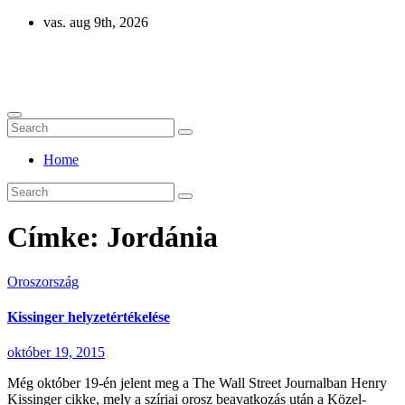
Skip
vas. aug 9th, 2026
to
content
Eurázsia
Home
Címke:
Jordánia
Oroszország
Kissinger helyzetértékelése
október 19, 2015
Még október 19-én jelent meg a The Wall Street Journalban Henry
Kissinger cikke, mely a szíriai orosz beavatkozás után a Közel-