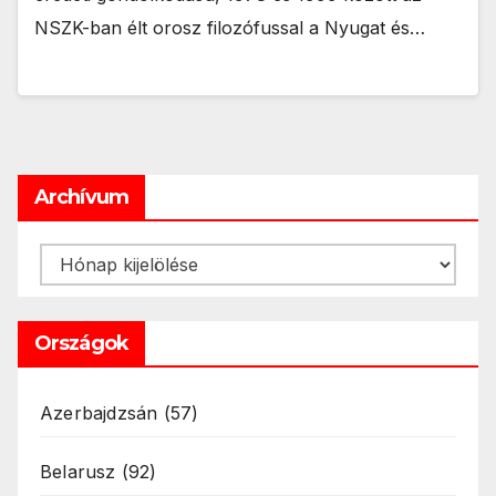
NSZK-ban élt orosz filozófussal a Nyugat és…
Archívum
Archívum
Országok
Azerbajdzsán
(57)
Belarusz
(92)