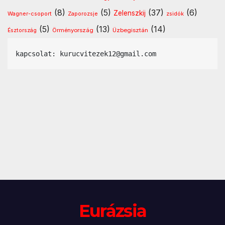
(8)
(5)
(37)
(6)
Zelenszkij
Wagner-csoport
Zaporozsje
zsidók
(5)
(13)
(14)
Örményország
Üzbegisztán
Észtország
kapcsolat: kurucvitezek12@gmail.com
Eurázsia