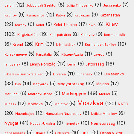
(12)
(8)
(7)
(7)
Jelcin
Jobboldali Szektor
Julija Timosenko
Juscsenko
(9)
(12)
(8)
(9)
Kazahsztán
Kadirov
Karaganov
Katyn
Kaukázus
Kijev
(22)
(6)
(5)
(17)
(6)
Kelet-Ukrajna
Kazany
Kelet
KGB
(102)
(19)
(8)
(9)
Kirgizisztán
Kirill pátriárka
Kisinyov
kommunisták
(6)
(26)
(37)
(7)
(10)
Krím
Kreml
Kurmanbek Bakijev
krími tatárok
(5)
(8)
(11)
(9)
Kárpátalja
Közép-Ázsia
Lavrov
Kurszk megye
(8)
(17)
(5)
(16)
lengyelek
Lengyelország
Lettország
Lenin
(5)
(11)
(12)
Lukasenko
Litvánia
Luganszk
Liberális-Demokrata Párt
(33)
(14)
(5)
(32)
(17)
Magyarország
Lviv
Majdan
magyarok
(6)
(5)
(49)
(5)
Medvegyev
Mariupol
Martonyi János
Merkel
Moszkva
(12)
(17)
(8)
(120)
NATO
Minszk
Moldova
Molotov
(20)
(12)
(8)
(6)
Nazarbajev
Nurszultan Nazarbajev
Nyikita Mihalkov
(41)
(9)
(10)
(19)
Nyugat
Nyugat-Ukrajna
németek
Németország
(5)
(7)
(10)
(5)
Orbán Viktor
Odessza
népszavazás
Obama
ODKB