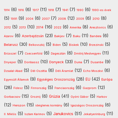
(6)
(6)
(11)
(7)
(7)
(6)
1917
1914
1916
1918
1941
1990
1990-es évek
(5)
(9)
(6)
(7)
(12)
(6)
(8)
1991
2008
2010
2004
2007
2009
(5)
(10)
(16)
(6)
(8)
(6)
2013
2014
Amerika
2012
2022
Aresztovics
(6)
(23)
(7)
(11)
(6)
Azerbajdzsán
Baku
Azarov
Bakijev
Bandera
(30)
(5)
(5)
(10)
(5)
Belarusz
Biskek
Belkovszkij
Biden
Brzezinski
(7)
(6)
(6)
(11)
Dmitrij Medvegyev
Brüsszel
Csecsenföld
Dagesztán
(5)
(10)
(33)
(7)
(9)
Donyeck
Donbassz
Dusanbe
Dnyeper
Duma
(5)
(6)
(12)
(6)
Déli Áramlat
Dzsalal-Abad
Dél-Oszétia
Echo Moszkvi
(9)
(28)
(42)
EU
Egységes Oroszország
Európa
Egyesült Államok
(28)
(5)
(5)
(6)
(12)
Gazprom
Fidesz
Finnország
Franciaország
(15)
(6)
(41)
(5)
Grúzia
Gorbacsov
Harkov
Groznij
Gyóni Gábor
(12)
(15)
(6)
(6)
Herszon
ideiglenes kormány
Igazságos Oroszország
(5)
(5)
(51)
(11)
Janukovics
Jekatyerinburg
II. Miklós
Iszlam Karimov