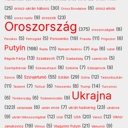
(25)
(30)
(6)
orosz-ukrán háború
orosz elnök
Orosz Birodalom
(18)
(9)
(23)
oroszok
orosz nyelv
Oroszország
(375)
(8)
oroszországiak
(5)
(5)
(19)
(11)
(6)
Porosenko
Pravda
Peszkov
Petrográd
Prigozsin
Putyin
(168)
(11)
(7)
(6)
(6)
Rada
Ramzan Kadirov
Riga
rubel
(13)
(17)
(7)
(5)
Régiók Pártja
Szaakasvili
Szabadság
szankciók
(9)
(8)
(7)
(9)
Szentpétervár
Szevasztopol
Szlavjanszk
Szibéria
(8)
(55)
(29)
(12)
Szovjetunió
Sztálin
Szocsi
Szíria
Tadzsikisztán
(11)
(7)
(6)
(8)
(14)
Timosenko
Trump
Taskent
Tbiliszi
Turcsinov
Ukrajna
(6)
(6)
(9)
Türkmenisztán
Törökország
(323)
(6)
(7)
(23)
ukrán hadsereg
ukránok
ukrajnaiak
ukrán elnök
(9)
(12)
(12)
(20)
(12)
USA
ukrán titkosszolgálat
Urál
Varsó
Viktor
(19)
(5)
(21)
(9)
Vlagyimir Putyin
Janukovics
Vámunió
Vilnius