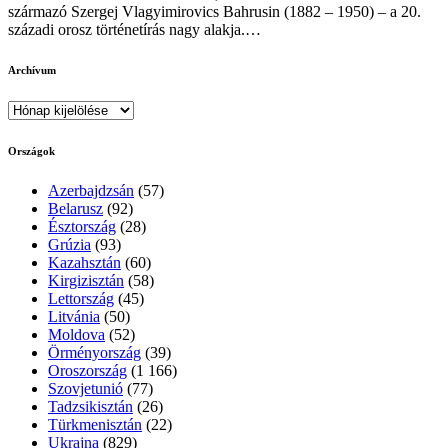
származó Szergej Vlagyimirovics Bahrusin (1882 – 1950) – a 20.
századi orosz történetírás nagy alakja.…
Archívum
Archívum
Országok
Azerbajdzsán
(57)
Belarusz
(92)
Észtország
(28)
Grúzia
(93)
Kazahsztán
(60)
Kirgizisztán
(58)
Lettország
(45)
Litvánia
(50)
Moldova
(52)
Örményország
(39)
Oroszország
(1 166)
Szovjetunió
(77)
Tadzsikisztán
(26)
Türkmenisztán
(22)
Ukrajna
(829)