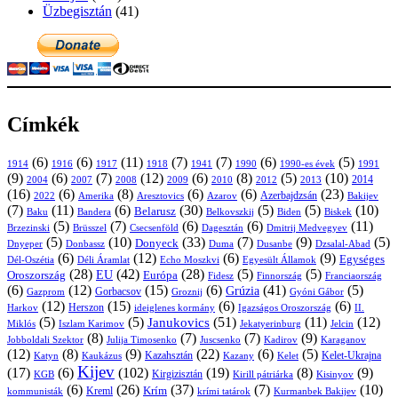
Üzbegisztán
(41)
Címkék
(6)
(6)
(11)
(7)
(7)
(6)
(5)
1914
1916
1917
1918
1941
1990
1991
1990-es évek
(9)
(6)
(7)
(12)
(6)
(8)
(5)
(10)
2004
2007
2008
2009
2010
2013
2014
2012
(16)
(6)
(8)
(6)
(6)
(23)
Azerbajdzsán
2022
Amerika
Aresztovics
Azarov
Bakijev
(7)
(11)
(6)
(30)
(5)
(5)
(10)
Belarusz
Baku
Bandera
Biskek
Belkovszkij
Biden
(5)
(7)
(6)
(6)
(11)
Brüsszel
Csecsenföld
Dagesztán
Dmitrij Medvegyev
Brzezinski
(5)
(10)
(33)
(7)
(9)
(5)
Donyeck
Donbassz
Duma
Dusanbe
Dnyeper
Dzsalal-Abad
(6)
(12)
(6)
(9)
Egységes
Dél-Oszétia
Déli Áramlat
Echo Moszkvi
Egyesült Államok
(28)
(42)
(28)
(5)
(5)
EU
Oroszország
Európa
Franciaország
Fidesz
Finnország
(6)
(12)
(15)
(6)
(41)
(5)
Grúzia
Gazprom
Gorbacsov
Groznij
Gyóni Gábor
(12)
(15)
(6)
(6)
Harkov
Herszon
ideiglenes kormány
Igazságos Oroszország
II.
(5)
(5)
(51)
(11)
(12)
Janukovics
Jekatyerinburg
Jelcin
Miklós
Iszlam Karimov
(8)
(7)
(7)
(9)
Jobboldali Szektor
Julija Timosenko
Juscsenko
Kadirov
Karaganov
(12)
(8)
(9)
(22)
(6)
(5)
Kazahsztán
Katyn
Kaukázus
Kazany
Kelet-Ukrajna
Kelet
Kijev
(17)
(6)
(102)
(19)
(8)
(9)
Kirgizisztán
KGB
Kirill pátriárka
Kisinyov
(6)
(26)
(37)
(7)
(10)
Krím
Kreml
kommunisták
krími tatárok
Kurmanbek Bakijev