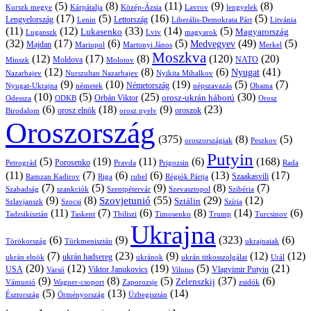
(5)
(8)
(11)
(9)
(8)
Kárpátalja
Közép-Ázsia
Lavrov
lengyelek
Kurszk megye
(17)
(5)
(16)
(5)
Lengyelország
Lettország
Litvánia
Lenin
Liberális-Demokrata Párt
(11)
(12)
(33)
(14)
(5)
Lukasenko
Magyarország
Luganszk
Lviv
magyarok
(32)
(17)
(6)
(5)
(49)
(5)
Medvegyev
Majdan
Mariupol
Martonyi János
Merkel
Moszkva
(12)
(17)
(8)
(120)
(20)
NATO
Minszk
Moldova
Molotov
(12)
(8)
(6)
(41)
Nyugat
Nazarbajev
Nurszultan Nazarbajev
Nyikita Mihalkov
(9)
(10)
(19)
(5)
(7)
Németország
Nyugat-Ukrajna
németek
Obama
népszavazás
(10)
(5)
(25)
(30)
Orbán Viktor
orosz-ukrán háború
Odessza
Orosz
ODKB
(6)
(18)
(9)
(23)
orosz elnök
oroszok
Birodalom
orosz nyelv
Oroszország
(375)
(8)
(5)
oroszországiak
Peszkov
Putyin
(5)
(19)
(11)
(6)
(168)
Porosenko
Pravda
Prigozsin
Rada
Petrográd
(11)
(7)
(6)
(6)
(13)
(17)
Ramzan Kadirov
Riga
rubel
Régiók Pártja
Szaakasvili
(7)
(5)
(9)
(8)
(7)
Szabadság
Szentpétervár
Szevasztopol
Szibéria
szankciók
(9)
(8)
(55)
(29)
(12)
Szovjetunió
Sztálin
Szlavjanszk
Szocsi
Szíria
(11)
(7)
(6)
(8)
(14)
(6)
Tadzsikisztán
Taskent
Tbiliszi
Timosenko
Trump
Turcsinov
Ukrajna
(6)
(9)
(323)
(6)
Törökország
Türkmenisztán
ukrajnaiak
(7)
(23)
(9)
(12)
(12)
ukrán hadsereg
ukrán elnök
ukránok
ukrán titkosszolgálat
Urál
(20)
(12)
(19)
(5)
(21)
USA
Viktor Janukovics
Vlagyimir Putyin
Varsó
Vilnius
(9)
(8)
(5)
(37)
(6)
Zelenszkij
Vámunió
Wagner-csoport
zsidók
Zaporozsje
(5)
(13)
(14)
Örményország
Üzbegisztán
Észtország