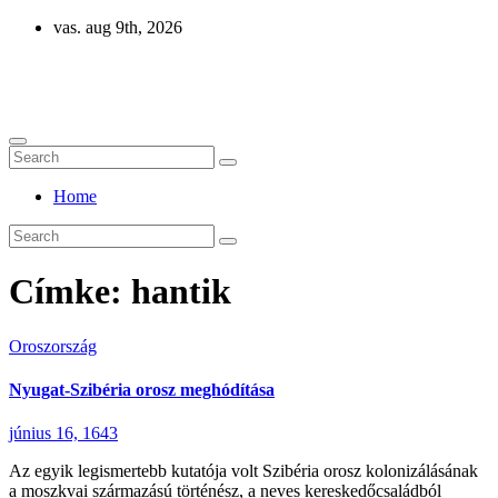
Skip
vas. aug 9th, 2026
to
content
Eurázsia
Home
Címke:
hantik
Oroszország
Nyugat-Szibéria orosz meghódítása
június 16, 1643
Az egyik legismertebb kutatója volt Szibéria orosz kolonizálásának
a moszkvai származású történész, a neves kereskedőcsaládból