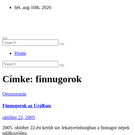
Skip
hét. aug 10th, 2026
to
content
Eurázsia
Home
Címke:
finnugorok
Oroszország
Finnugorok az Urálban
október 22, 2005
2005. október 22-én került sor Jekatyerinburgban a finnugor népek
találkozójára.