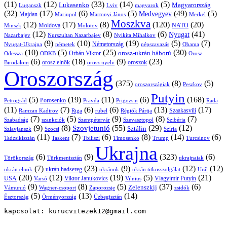
(11)
(12)
(33)
(14)
(5)
Lukasenko
Magyarország
Luganszk
Lviv
magyarok
(32)
(17)
(6)
(5)
(49)
(5)
Medvegyev
Majdan
Mariupol
Martonyi János
Merkel
Moszkva
(12)
(17)
(8)
(120)
(20)
NATO
Minszk
Moldova
Molotov
(12)
(8)
(6)
(41)
Nyugat
Nazarbajev
Nurszultan Nazarbajev
Nyikita Mihalkov
(9)
(10)
(19)
(5)
(7)
Németország
Nyugat-Ukrajna
németek
Obama
népszavazás
(10)
(5)
(25)
(30)
Orbán Viktor
orosz-ukrán háború
Odessza
Orosz
ODKB
(6)
(18)
(9)
(23)
orosz elnök
oroszok
Birodalom
orosz nyelv
Oroszország
(375)
(8)
(5)
oroszországiak
Peszkov
Putyin
(5)
(19)
(11)
(6)
(168)
Porosenko
Pravda
Prigozsin
Rada
Petrográd
(11)
(7)
(6)
(6)
(13)
(17)
Ramzan Kadirov
Riga
rubel
Régiók Pártja
Szaakasvili
(7)
(5)
(9)
(8)
(7)
Szabadság
Szentpétervár
Szevasztopol
Szibéria
szankciók
(9)
(8)
(55)
(29)
(12)
Szovjetunió
Sztálin
Szlavjanszk
Szocsi
Szíria
(11)
(7)
(6)
(8)
(14)
(6)
Tadzsikisztán
Taskent
Tbiliszi
Timosenko
Trump
Turcsinov
Ukrajna
(6)
(9)
(323)
(6)
Törökország
Türkmenisztán
ukrajnaiak
(7)
(23)
(9)
(12)
(12)
ukrán hadsereg
ukrán elnök
ukránok
ukrán titkosszolgálat
Urál
(20)
(12)
(19)
(5)
(21)
USA
Viktor Janukovics
Vlagyimir Putyin
Varsó
Vilnius
(9)
(8)
(5)
(37)
(6)
Zelenszkij
Vámunió
Wagner-csoport
zsidók
Zaporozsje
(5)
(13)
(14)
Örményország
Üzbegisztán
Észtország
kapcsolat: kurucvitezek12@gmail.com