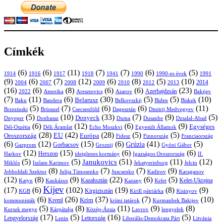
Címkék
(6)
(6)
(11)
(7)
(7)
(6)
(5)
1914
1916
1917
1918
1941
1990
1991
1990-es évek
(9)
(6)
(7)
(12)
(6)
(8)
(5)
(10)
2004
2007
2008
2009
2010
2013
2014
2012
(16)
(6)
(8)
(6)
(6)
(23)
Azerbajdzsán
2022
Amerika
Aresztovics
Azarov
Bakijev
(7)
(11)
(6)
(30)
(5)
(5)
(10)
Belarusz
Baku
Bandera
Biskek
Belkovszkij
Biden
(5)
(7)
(6)
(6)
(11)
Brüsszel
Csecsenföld
Dagesztán
Dmitrij Medvegyev
Brzezinski
(5)
(10)
(33)
(7)
(9)
(5)
Donyeck
Donbassz
Duma
Dusanbe
Dnyeper
Dzsalal-Abad
(6)
(12)
(6)
(9)
Egységes
Dél-Oszétia
Déli Áramlat
Echo Moszkvi
Egyesült Államok
(28)
(42)
(28)
(5)
(5)
EU
Oroszország
Európa
Franciaország
Fidesz
Finnország
(6)
(12)
(15)
(6)
(41)
(5)
Grúzia
Gazprom
Gorbacsov
Groznij
Gyóni Gábor
(12)
(15)
(6)
(6)
Harkov
Herszon
ideiglenes kormány
Igazságos Oroszország
II.
(5)
(5)
(51)
(11)
(12)
Janukovics
Jekatyerinburg
Jelcin
Miklós
Iszlam Karimov
(8)
(7)
(7)
(9)
Jobboldali Szektor
Julija Timosenko
Juscsenko
Kadirov
Karaganov
(12)
(8)
(9)
(22)
(6)
(5)
Kazahsztán
Katyn
Kaukázus
Kazany
Kelet-Ukrajna
Kelet
Kijev
(17)
(6)
(102)
(19)
(8)
(9)
Kirgizisztán
KGB
Kirill pátriárka
Kisinyov
(6)
(26)
(37)
(7)
(10)
Krím
Kreml
kommunisták
krími tatárok
Kurmanbek Bakijev
(5)
(8)
(11)
(9)
(8)
Kárpátalja
Közép-Ázsia
Lavrov
lengyelek
Kurszk megye
(17)
(5)
(16)
(5)
Lengyelország
Lettország
Litvánia
Lenin
Liberális-Demokrata Párt