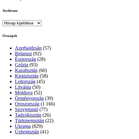
Archívum
Archívum
Országok
Azerbajdzsán
(57)
Belarusz
(92)
Észtország
(28)
Grúzia
(93)
Kazahsztán
(60)
Kirgizisztán
(58)
Lettország
(45)
Litvánia
(50)
Moldova
(52)
Örményország
(39)
Oroszország
(1 166)
Szovjetunió
(77)
Tadzsikisztán
(26)
Türkmenisztán
(22)
Ukrajna
(829)
Üzbegisztán
(41)