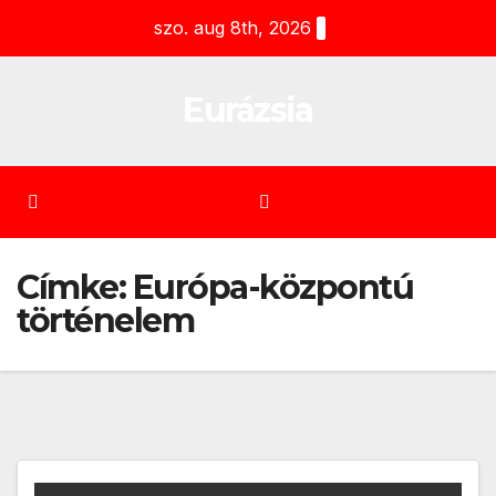
Skip
szo. aug 8th, 2026
to
content
Eurázsia
Címke:
Európa-központú
történelem