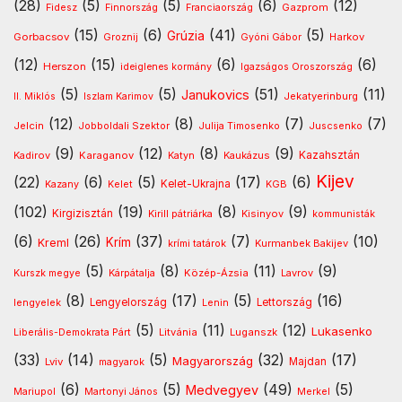
(28)
(5)
(5)
(6)
(12)
Gazprom
Fidesz
Finnország
Franciaország
(15)
(6)
(41)
(5)
Grúzia
Gorbacsov
Harkov
Groznij
Gyóni Gábor
(12)
(15)
(6)
(6)
Herszon
ideiglenes kormány
Igazságos Oroszország
(5)
(5)
(51)
(11)
Janukovics
Jekatyerinburg
II. Miklós
Iszlam Karimov
(12)
(8)
(7)
(7)
Jelcin
Jobboldali Szektor
Julija Timosenko
Juscsenko
(9)
(12)
(8)
(9)
Kazahsztán
Kadirov
Karaganov
Katyn
Kaukázus
Kijev
(22)
(6)
(5)
(17)
(6)
Kelet-Ukrajna
Kazany
Kelet
KGB
(102)
(19)
(8)
(9)
Kirgizisztán
Kirill pátriárka
Kisinyov
kommunisták
(6)
(26)
(37)
(7)
(10)
Krím
Kreml
Kurmanbek Bakijev
krími tatárok
(5)
(8)
(11)
(9)
Kárpátalja
Közép-Ázsia
Lavrov
Kurszk megye
(8)
(17)
(5)
(16)
lengyelek
Lengyelország
Lettország
Lenin
(5)
(11)
(12)
Lukasenko
Litvánia
Luganszk
Liberális-Demokrata Párt
(33)
(14)
(5)
(32)
(17)
Magyarország
Lviv
Majdan
magyarok
(6)
(5)
(49)
(5)
Medvegyev
Mariupol
Martonyi János
Merkel