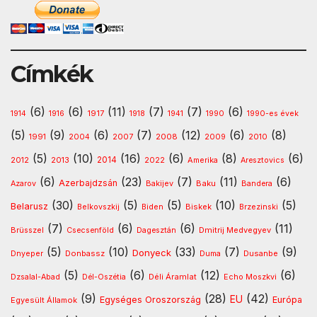
Címkék
(6)
(6)
(11)
(7)
(7)
(6)
1917
1914
1916
1918
1941
1990
1990-es évek
(5)
(9)
(6)
(7)
(12)
(6)
(8)
1991
2008
2010
2004
2007
2009
(5)
(10)
(16)
(6)
(8)
(6)
2013
2014
Amerika
2012
2022
Aresztovics
(6)
(23)
(7)
(11)
(6)
Azerbajdzsán
Baku
Azarov
Bakijev
Bandera
(30)
(5)
(5)
(10)
(5)
Belarusz
Biskek
Belkovszkij
Biden
Brzezinski
(7)
(6)
(6)
(11)
Dmitrij Medvegyev
Brüsszel
Csecsenföld
Dagesztán
(5)
(10)
(33)
(7)
(9)
Donyeck
Donbassz
Dusanbe
Dnyeper
Duma
(5)
(6)
(12)
(6)
Déli Áramlat
Dzsalal-Abad
Dél-Oszétia
Echo Moszkvi
(9)
(28)
(42)
EU
Egységes Oroszország
Európa
Egyesült Államok