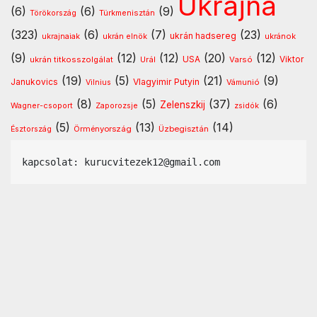
Ukrajna
(6)
(6)
(9)
Türkmenisztán
Törökország
(323)
(6)
(7)
(23)
ukrán hadsereg
ukránok
ukrajnaiak
ukrán elnök
(9)
(12)
(12)
(20)
(12)
USA
ukrán titkosszolgálat
Urál
Varsó
Viktor
(19)
(5)
(21)
(9)
Vlagyimir Putyin
Janukovics
Vámunió
Vilnius
(8)
(5)
(37)
(6)
Zelenszkij
Wagner-csoport
Zaporozsje
zsidók
(5)
(13)
(14)
Örményország
Üzbegisztán
Észtország
kapcsolat: kurucvitezek12@gmail.com