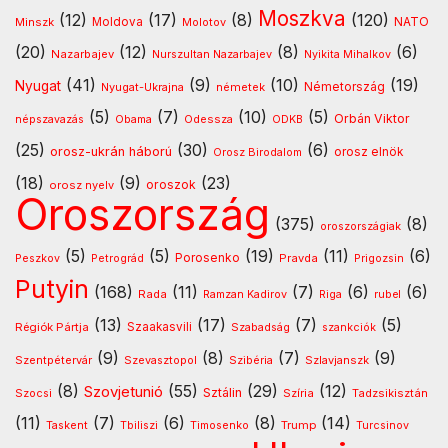
Moszkva
(12)
(17)
(8)
(120)
NATO
Minszk
Moldova
Molotov
(20)
(12)
(8)
(6)
Nazarbajev
Nurszultan Nazarbajev
Nyikita Mihalkov
(41)
(9)
(10)
(19)
Nyugat
Nyugat-Ukrajna
németek
Németország
(5)
(7)
(10)
(5)
Orbán Viktor
Odessza
népszavazás
Obama
ODKB
(25)
(30)
(6)
orosz-ukrán háború
orosz elnök
Orosz Birodalom
(18)
(9)
(23)
oroszok
orosz nyelv
Oroszország
(375)
(8)
oroszországiak
(5)
(5)
(19)
(11)
(6)
Porosenko
Pravda
Peszkov
Petrográd
Prigozsin
Putyin
(168)
(11)
(7)
(6)
(6)
Rada
Ramzan Kadirov
Riga
rubel
(13)
(17)
(7)
(5)
Régiók Pártja
Szaakasvili
Szabadság
szankciók
(9)
(8)
(7)
(9)
Szentpétervár
Szevasztopol
Szlavjanszk
Szibéria
(8)
(55)
(29)
(12)
Szovjetunió
Sztálin
Szocsi
Szíria
Tadzsikisztán
(11)
(7)
(6)
(8)
(14)
Timosenko
Trump
Taskent
Tbiliszi
Turcsinov