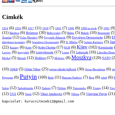
Címkék
(6)
(6)
(11)
(7)
(7)
(6)
(5)
(9
1914
1916
1917
1918
1941
1990
1991
1990-es évek
(11)
(6)
(30)
(5)
(5)
(10)
(5
Belarusz
Bandera
Biskek
Belkovszkij
Biden
Brzezinski
(12)
(6)
(9)
(28)
E
Egységes Oroszország
Áramlat
Echo Moszkvi
Egyesült Államok
(6)
(6)
(5)
(5)
Ja
ideiglenes kormány
Igazságos Oroszország
II. Miklós
Iszlam Karimov
Kijev
(22)
(6)
(5)
(17)
(6)
(102)
Kirgizisztán
Kazany
Kelet-Ukrajna
KGB
Kelet
(9)
(8)
(17)
(5)
(16)
Lavrov
lengyelek
Lengyelország
Lettország
Lenin
Liberális-Demo
Moszkva
(5)
(12)
(17)
(8)
(120)
(2
NATO
Minszk
Moldova
Molotov
Merkel
(10)
(5)
(25)
(30)
(6)
Orbán Viktor
orosz-ukrán háború
Orosz Birodalom
or
ODKB
Putyin
(6)
(169)
(11)
(7)
(6)
(6)
Prigozsin
Rada
Ramzan Kadirov
Riga
rubel
R
(12)
(11)
(7)
(6)
(8)
(14)
Szíria
Tadzsikisztán
Taskent
Tbiliszi
Timosenko
Trump
Turc
(12)
(20)
(12)
(19)
(5)
(21
USA
Viktor Janukovics
Vlagyimir Putyin
Varsó
Vilnius
kapcsolat: kurucvitezek12@gmail.com