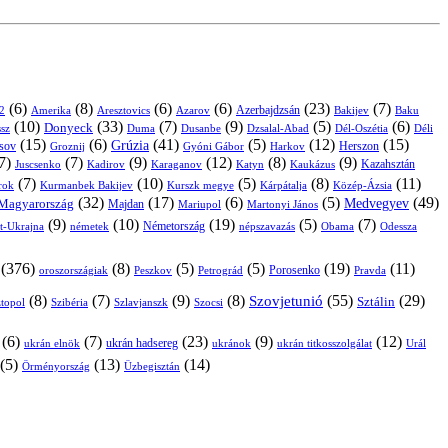
(6)
(8)
(6)
(6)
(23)
(7)
Azerbajdzsán
2
Amerika
Aresztovics
Azarov
Bakijev
Baku
(10)
(33)
(7)
(9)
(5)
(6)
Donyeck
sz
Duma
Dusanbe
Dél-Oszétia
Déli
Dzsalal-Abad
(15)
(6)
(41)
(5)
(12)
(15)
Grúzia
sov
Groznij
Harkov
Herszon
Gyóni Gábor
7)
(7)
(9)
(12)
(8)
(9)
Kazahsztán
Juscsenko
Kadirov
Karaganov
Katyn
Kaukázus
(7)
(10)
(5)
(8)
(11)
árok
Kurmanbek Bakijev
Kárpátalja
Közép-Ázsia
Kurszk megye
(32)
(17)
(6)
(5)
(49)
Medvegyev
Magyarország
Majdan
Mariupol
Martonyi János
(9)
(10)
(19)
(5)
(7)
Németország
t-Ukrajna
németek
Obama
Odessza
népszavazás
(376)
(8)
(5)
(5)
(19)
(11)
Porosenko
oroszországiak
Pravda
Peszkov
Petrográd
(8)
(7)
(9)
(8)
(55)
(29)
Szovjetunió
Sztálin
topol
Szibéria
Szlavjanszk
Szocsi
(6)
(7)
(23)
(9)
(12)
ukrán hadsereg
ukrán elnök
ukránok
ukrán titkosszolgálat
Urál
(5)
(13)
(14)
Örményország
Üzbegisztán