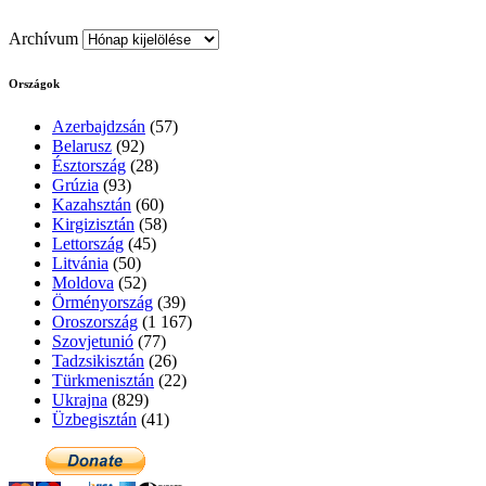
Archívum
Országok
Azerbajdzsán
(57)
Belarusz
(92)
Észtország
(28)
Grúzia
(93)
Kazahsztán
(60)
Kirgizisztán
(58)
Lettország
(45)
Litvánia
(50)
Moldova
(52)
Örményország
(39)
Oroszország
(1 167)
Szovjetunió
(77)
Tadzsikisztán
(26)
Türkmenisztán
(22)
Ukrajna
(829)
Üzbegisztán
(41)