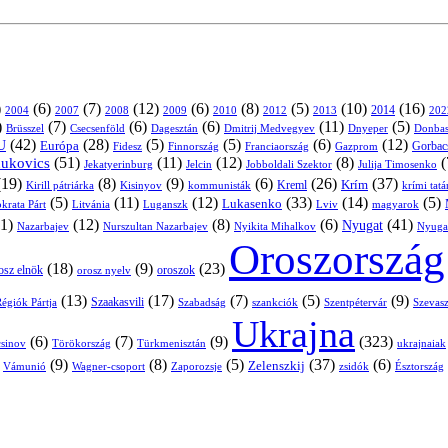
)
(6)
(7)
(12)
(6)
(8)
(5)
(10)
(16)
2004
2007
2008
2009
2010
2013
2014
202
2012
)
(7)
(6)
(6)
(11)
(5)
Brüsszel
Csecsenföld
Dagesztán
Dmitrij Medvegyev
Donbas
Dnyeper
(42)
(28)
(5)
(5)
(6)
(12)
U
Európa
Franciaország
Gazprom
Gorbac
Fidesz
Finnország
(51)
(11)
(12)
(8)
(
nukovics
Jekatyerinburg
Jelcin
Jobboldali Szektor
Julija Timosenko
(19)
(8)
(9)
(6)
(26)
(37)
Krím
Kreml
Kirill pátriárka
Kisinyov
kommunisták
krími tat
(5)
(11)
(12)
(33)
(14)
(5)
Lukasenko
Litvánia
Luganszk
Lviv
krata Párt
magyarok
1)
(12)
(8)
(6)
(41)
Nyugat
Nazarbajev
Nurszultan Nazarbajev
Nyikita Mihalkov
Nyuga
Oroszország
(18)
(9)
(23)
oroszok
osz elnök
orosz nyelv
(13)
(17)
(7)
(5)
(9)
égiók Pártja
Szaakasvili
Szabadság
Szentpétervár
Szevasz
szankciók
Ukrajna
(6)
(7)
(9)
(323)
sinov
Törökország
Türkmenisztán
ukrajnaiak
)
(9)
(8)
(5)
(37)
(6)
Zelenszkij
Vámunió
Wagner-csoport
zsidók
Zaporozsje
Észtország