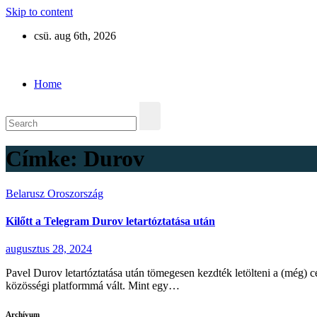
Skip to content
csü. aug 6th, 2026
Eurázsia
Home
Címke:
Durov
Belarusz
Oroszország
Kilőtt a Telegram Durov letartóztatása után
augusztus 28, 2024
Pavel Durov letartóztatása után tömegesen kezdték letölteni a (mé
közösségi platformmá vált. Mint egy…
Archívum