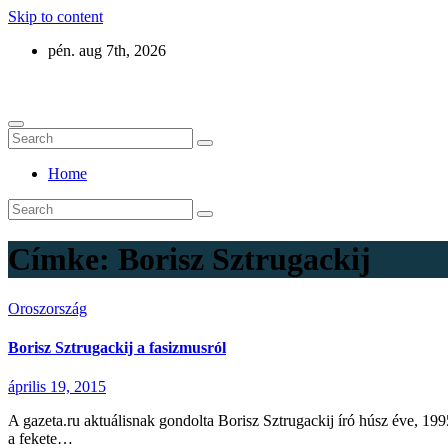
Skip to content
pén. aug 7th, 2026
Eurázsia
Home
Címke:
Borisz Sztrugackij
Oroszország
Borisz Sztrugackij a fasizmusról
április 19, 2015
A gazeta.ru aktuálisnak gondolta Borisz Sztrugackij író húsz éve, 199
a fekete…