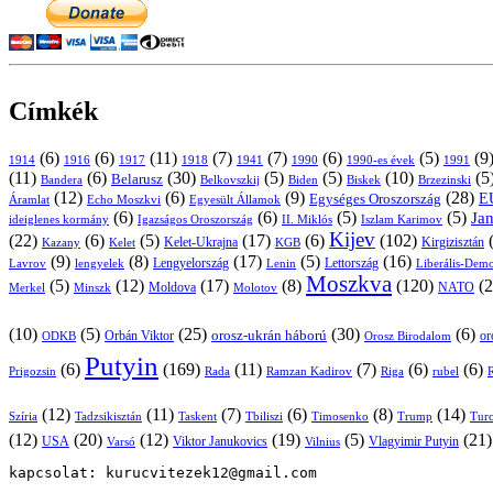
Címkék
(6)
(6)
(11)
(7)
(7)
(6)
(5)
(9
1914
1916
1917
1918
1941
1990
1991
1990-es évek
(11)
(6)
(30)
(5)
(5)
(10)
(5
Belarusz
Bandera
Biskek
Belkovszkij
Biden
Brzezinski
(12)
(6)
(9)
(28)
E
Egységes Oroszország
Áramlat
Echo Moszkvi
Egyesült Államok
(6)
(6)
(5)
(5)
Ja
ideiglenes kormány
Igazságos Oroszország
II. Miklós
Iszlam Karimov
Kijev
(22)
(6)
(5)
(17)
(6)
(102)
Kirgizisztán
Kazany
Kelet-Ukrajna
KGB
Kelet
(9)
(8)
(17)
(5)
(16)
Lavrov
lengyelek
Lengyelország
Lettország
Lenin
Liberális-Demo
Moszkva
(5)
(12)
(17)
(8)
(120)
(2
NATO
Minszk
Moldova
Molotov
Merkel
(10)
(5)
(25)
(30)
(6)
Orbán Viktor
orosz-ukrán háború
Orosz Birodalom
or
ODKB
Putyin
(6)
(169)
(11)
(7)
(6)
(6)
Prigozsin
Rada
Ramzan Kadirov
Riga
rubel
R
(12)
(11)
(7)
(6)
(8)
(14)
Szíria
Tadzsikisztán
Taskent
Tbiliszi
Timosenko
Trump
Turc
(12)
(20)
(12)
(19)
(5)
(21
USA
Viktor Janukovics
Vlagyimir Putyin
Varsó
Vilnius
kapcsolat: kurucvitezek12@gmail.com