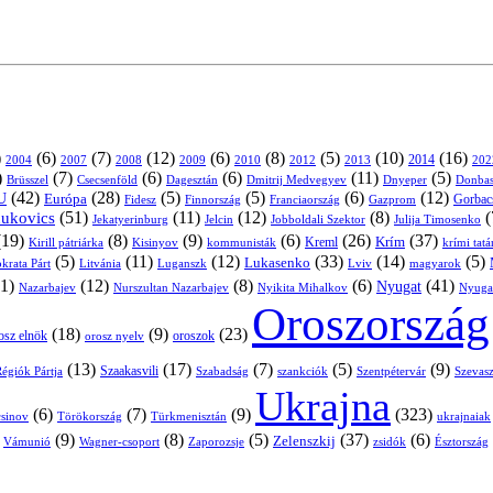
)
(6)
(7)
(12)
(6)
(8)
(5)
(10)
(16)
2004
2007
2008
2009
2010
2013
2014
202
2012
)
(7)
(6)
(6)
(11)
(5)
Brüsszel
Csecsenföld
Dagesztán
Dmitrij Medvegyev
Donbas
Dnyeper
(42)
(28)
(5)
(5)
(6)
(12)
U
Európa
Franciaország
Gazprom
Gorbac
Fidesz
Finnország
(51)
(11)
(12)
(8)
(
nukovics
Jekatyerinburg
Jelcin
Jobboldali Szektor
Julija Timosenko
(19)
(8)
(9)
(6)
(26)
(37)
Krím
Kreml
Kirill pátriárka
Kisinyov
kommunisták
krími tat
(5)
(11)
(12)
(33)
(14)
(5)
Lukasenko
Litvánia
Luganszk
Lviv
krata Párt
magyarok
1)
(12)
(8)
(6)
(41)
Nyugat
Nazarbajev
Nurszultan Nazarbajev
Nyikita Mihalkov
Nyuga
Oroszország
(18)
(9)
(23)
oroszok
osz elnök
orosz nyelv
(13)
(17)
(7)
(5)
(9)
égiók Pártja
Szaakasvili
Szabadság
Szentpétervár
Szevasz
szankciók
Ukrajna
(6)
(7)
(9)
(323)
sinov
Törökország
Türkmenisztán
ukrajnaiak
)
(9)
(8)
(5)
(37)
(6)
Zelenszkij
Vámunió
Wagner-csoport
zsidók
Zaporozsje
Észtország