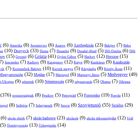
(6)
(8)
(6)
(6)
(23)
(7)
Azerbajdzsán
2
Amerika
Aresztovics
Azarov
Bakijev
Baku
(10)
(33)
(7)
(9)
(5)
(6)
Donyeck
sz
Duma
Dusanbe
Dél-Oszétia
Déli
Dzsalal-Abad
(15)
(6)
(41)
(5)
(12)
(15)
Grúzia
sov
Groznij
Harkov
Herszon
Gyóni Gábor
7)
(7)
(9)
(12)
(8)
(9)
Kazahsztán
Juscsenko
Kadirov
Karaganov
Katyn
Kaukázus
(7)
(10)
(5)
(8)
(11)
árok
Kurmanbek Bakijev
Kárpátalja
Közép-Ázsia
Kurszk megye
(32)
(17)
(6)
(5)
(49)
Medvegyev
Magyarország
Majdan
Mariupol
Martonyi János
(9)
(10)
(19)
(5)
(7)
Németország
t-Ukrajna
németek
Obama
Odessza
népszavazás
(376)
(8)
(5)
(5)
(19)
(11)
Porosenko
oroszországiak
Pravda
Peszkov
Petrográd
(8)
(7)
(9)
(8)
(55)
(29)
Szovjetunió
Sztálin
topol
Szibéria
Szlavjanszk
Szocsi
(6)
(7)
(23)
(9)
(12)
ukrán hadsereg
ukrán elnök
ukránok
ukrán titkosszolgálat
Urál
(5)
(13)
(14)
Örményország
Üzbegisztán