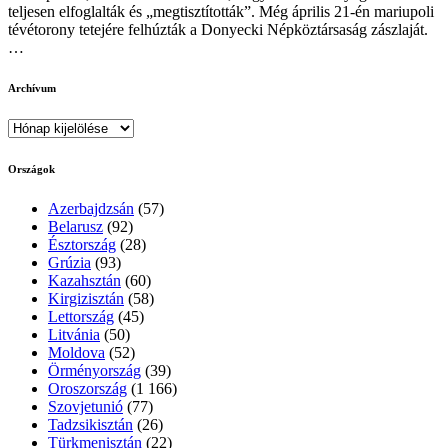
teljesen elfoglalták és „megtisztították”. Még április 21-én mariupoli
tévétorony tetejére felhúzták a Donyecki Népköztársaság zászlaját.
…
Archívum
Archívum
Országok
Azerbajdzsán
(57)
Belarusz
(92)
Észtország
(28)
Grúzia
(93)
Kazahsztán
(60)
Kirgizisztán
(58)
Lettország
(45)
Litvánia
(50)
Moldova
(52)
Örményország
(39)
Oroszország
(1 166)
Szovjetunió
(77)
Tadzsikisztán
(26)
Türkmenisztán
(22)