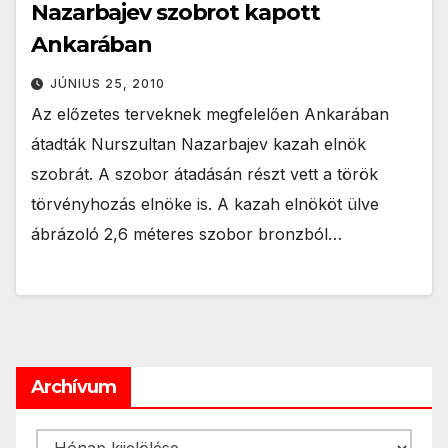
Nazarbajev szobrot kapott
Ankarában
JÚNIUS 25, 2010
Az előzetes terveknek megfelelően Ankarában
átadták Nurszultan Nazarbajev kazah elnök
szobrát. A szobor átadásán részt vett a török
törvényhozás elnöke is. A kazah elnököt ülve
ábrázoló 2,6 méteres szobor bronzból…
Archívum
Archívum