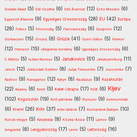
(5)
(6)
(12)
(6)
Déli Áramlat
Dzsalal-Abad
Dél-Oszétia
Echo Moszkvi
(9)
(28)
(42)
EU
Egységes Oroszország
Európa
Egyesült Államok
(28)
(5)
(5)
(6)
(12)
Gazprom
Fidesz
Finnország
Franciaország
(15)
(6)
(41)
(5)
Grúzia
Gorbacsov
Harkov
Groznij
Gyóni Gábor
(12)
(15)
(6)
(6)
Herszon
ideiglenes kormány
Igazságos Oroszország
(5)
(5)
(51)
(11)
Janukovics
Jekatyerinburg
II. Miklós
Iszlam Karimov
(12)
(8)
(7)
(7)
Jelcin
Jobboldali Szektor
Julija Timosenko
Juscsenko
(9)
(12)
(8)
(9)
Kazahsztán
Kadirov
Karaganov
Katyn
Kaukázus
Kijev
(22)
(6)
(5)
(17)
(6)
Kelet-Ukrajna
Kazany
Kelet
KGB
(102)
(19)
(8)
(9)
Kirgizisztán
Kirill pátriárka
Kisinyov
kommunisták
(6)
(26)
(37)
(7)
(10)
Krím
Kreml
Kurmanbek Bakijev
krími tatárok
(5)
(8)
(11)
(9)
Kárpátalja
Közép-Ázsia
Lavrov
Kurszk megye
(8)
(17)
(5)
(16)
lengyelek
Lengyelország
Lettország
Lenin