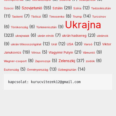
(8)
(55)
(29)
(12)
Szovjetunió
Sztálin
Szocsi
Szíria
Tadzsikisztán
(11)
(7)
(6)
(8)
(14)
Timosenko
Trump
Taskent
Tbiliszi
Turcsinov
Ukrajna
(6)
(6)
(9)
Türkmenisztán
Törökország
(323)
(6)
(7)
(23)
ukrán hadsereg
ukránok
ukrajnaiak
ukrán elnök
(9)
(12)
(12)
(20)
(12)
USA
ukrán titkosszolgálat
Urál
Varsó
Viktor
(19)
(5)
(21)
(9)
Vlagyimir Putyin
Janukovics
Vámunió
Vilnius
(8)
(5)
(37)
(6)
Zelenszkij
Wagner-csoport
Zaporozsje
zsidók
(5)
(13)
(14)
Örményország
Üzbegisztán
Észtország
kapcsolat: kurucvitezek12@gmail.com