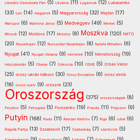
(5)
(11)
(12)
Lukasenko
Litvánia
Luganszk
Liberális-Demokrata Párt
(33)
(14)
(5)
(32)
(17)
Magyarország
Lviv
Majdan
magyarok
(6)
(5)
(49)
(5)
Medvegyev
Mariupol
Martonyi János
Merkel
Moszkva
(12)
(17)
(8)
(120)
NATO
Minszk
Moldova
Molotov
(20)
(12)
(8)
(6)
Nazarbajev
Nurszultan Nazarbajev
Nyikita Mihalkov
(41)
(9)
(10)
(19)
Nyugat
Nyugat-Ukrajna
németek
Németország
(5)
(7)
(10)
(5)
Orbán Viktor
Odessza
népszavazás
Obama
ODKB
(25)
(30)
(6)
orosz-ukrán háború
orosz elnök
Orosz Birodalom
(18)
(9)
(23)
oroszok
orosz nyelv
Oroszország
(375)
(8)
oroszországiak
(5)
(5)
(19)
(11)
(6)
Porosenko
Pravda
Peszkov
Petrográd
Prigozsin
Putyin
(168)
(11)
(7)
(6)
(6)
Rada
Ramzan Kadirov
Riga
rubel
(13)
(17)
(7)
(5)
Régiók Pártja
Szaakasvili
Szabadság
szankciók
(9)
(8)
(7)
(9)
Szentpétervár
Szevasztopol
Szlavjanszk
Szibéria