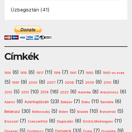
Üzbegisztán
(41)
Címkék
(6)
(6)
(11)
(7)
(7)
(6)
1917
1914
1916
1918
1941
1990
1990-es évek
(5)
(9)
(6)
(7)
(12)
(6)
(8)
1991
2008
2010
2004
2007
2009
(5)
(10)
(16)
(6)
(8)
(6)
2013
2014
Amerika
2012
2022
Aresztovics
(6)
(23)
(7)
(11)
(6)
Azerbajdzsán
Baku
Azarov
Bakijev
Bandera
(30)
(5)
(5)
(10)
(5)
Belarusz
Biskek
Belkovszkij
Biden
Brzezinski
(7)
(6)
(6)
(11)
Dmitrij Medvegyev
Brüsszel
Csecsenföld
Dagesztán
(5)
(10)
(33)
(7)
(9)
Donyeck
Donbassz
Dusanbe
Dnyeper
Duma