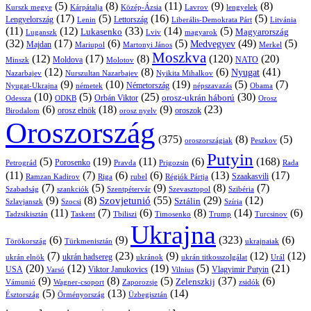
(5)
(8)
(11)
(9)
(8)
Kárpátalja
Közép-Ázsia
Lavrov
lengyelek
Kurszk megye
(17)
(5)
(16)
(5)
Lengyelország
Lettország
Litvánia
Lenin
Liberális-Demokrata Párt
(11)
(12)
(33)
(14)
(5)
Lukasenko
Magyarország
Luganszk
Lviv
magyarok
(32)
(17)
(6)
(5)
(49)
(5)
Medvegyev
Majdan
Mariupol
Martonyi János
Merkel
Moszkva
(12)
(17)
(8)
(120)
(20)
NATO
Minszk
Moldova
Molotov
(12)
(8)
(6)
(41)
Nyugat
Nazarbajev
Nurszultan Nazarbajev
Nyikita Mihalkov
(9)
(10)
(19)
(5)
(7)
Németország
Nyugat-Ukrajna
németek
Obama
népszavazás
(10)
(5)
(25)
(30)
Orbán Viktor
orosz-ukrán háború
Odessza
Orosz
ODKB
(6)
(18)
(9)
(23)
orosz elnök
oroszok
Birodalom
orosz nyelv
Oroszország
(375)
(8)
(5)
oroszországiak
Peszkov
Putyin
(5)
(19)
(11)
(6)
(168)
Porosenko
Pravda
Prigozsin
Rada
Petrográd
(11)
(7)
(6)
(6)
(13)
(17)
Ramzan Kadirov
Riga
rubel
Régiók Pártja
Szaakasvili
(7)
(5)
(9)
(8)
(7)
Szabadság
Szentpétervár
Szevasztopol
Szibéria
szankciók
(9)
(8)
(55)
(29)
(12)
Szovjetunió
Sztálin
Szlavjanszk
Szocsi
Szíria
(11)
(7)
(6)
(8)
(14)
(6)
Tadzsikisztán
Taskent
Tbiliszi
Timosenko
Trump
Turcsinov
Ukrajna
(6)
(9)
(323)
(6)
Törökország
Türkmenisztán
ukrajnaiak
(7)
(23)
(9)
(12)
(12)
ukrán hadsereg
ukrán elnök
ukránok
ukrán titkosszolgálat
Urál
(20)
(12)
(19)
(5)
(21)
USA
Viktor Janukovics
Vlagyimir Putyin
Varsó
Vilnius
(9)
(8)
(5)
(37)
(6)
Zelenszkij
Vámunió
Wagner-csoport
zsidók
Zaporozsje
(5)
(13)
(14)
Örményország
Üzbegisztán
Észtország