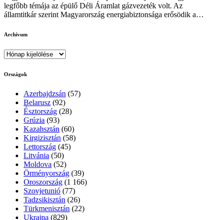
legfőbb témája az épülő Déli Áramlat gázvezeték volt. Az
államtitkár szerint Magyarország energiabiztonsága erősödik a…
Archívum
Archívum
Országok
Azerbajdzsán
(57)
Belarusz
(92)
Észtország
(28)
Grúzia
(93)
Kazahsztán
(60)
Kirgizisztán
(58)
Lettország
(45)
Litvánia
(50)
Moldova
(52)
Örményország
(39)
Oroszország
(1 166)
Szovjetunió
(77)
Tadzsikisztán
(26)
Türkmenisztán
(22)
Ukrajna
(829)