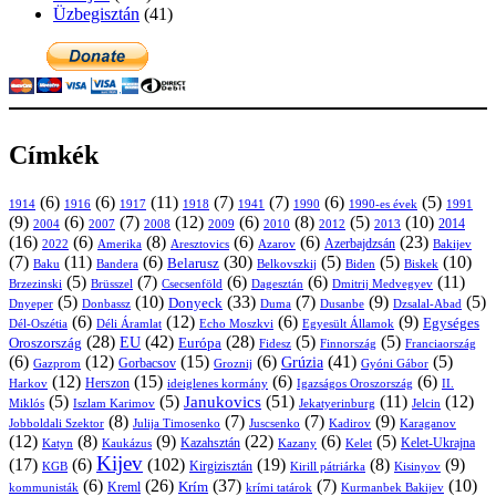
Üzbegisztán
(41)
Címkék
(6)
(6)
(11)
(7)
(7)
(6)
(5)
1914
1916
1917
1918
1941
1990
1991
1990-es évek
(9)
(6)
(7)
(12)
(6)
(8)
(5)
(10)
2004
2007
2008
2009
2010
2013
2014
2012
(16)
(6)
(8)
(6)
(6)
(23)
Azerbajdzsán
2022
Amerika
Aresztovics
Azarov
Bakijev
(7)
(11)
(6)
(30)
(5)
(5)
(10)
Belarusz
Baku
Bandera
Biskek
Belkovszkij
Biden
(5)
(7)
(6)
(6)
(11)
Brüsszel
Csecsenföld
Dagesztán
Dmitrij Medvegyev
Brzezinski
(5)
(10)
(33)
(7)
(9)
(5)
Donyeck
Donbassz
Duma
Dusanbe
Dnyeper
Dzsalal-Abad
(6)
(12)
(6)
(9)
Egységes
Dél-Oszétia
Déli Áramlat
Echo Moszkvi
Egyesült Államok
(28)
(42)
(28)
(5)
(5)
EU
Oroszország
Európa
Franciaország
Fidesz
Finnország
(6)
(12)
(15)
(6)
(41)
(5)
Grúzia
Gazprom
Gorbacsov
Groznij
Gyóni Gábor
(12)
(15)
(6)
(6)
Harkov
Herszon
ideiglenes kormány
Igazságos Oroszország
II.
(5)
(5)
(51)
(11)
(12)
Janukovics
Jekatyerinburg
Jelcin
Miklós
Iszlam Karimov
(8)
(7)
(7)
(9)
Jobboldali Szektor
Julija Timosenko
Juscsenko
Kadirov
Karaganov
(12)
(8)
(9)
(22)
(6)
(5)
Kazahsztán
Katyn
Kaukázus
Kazany
Kelet-Ukrajna
Kelet
Kijev
(17)
(6)
(102)
(19)
(8)
(9)
Kirgizisztán
KGB
Kirill pátriárka
Kisinyov
(6)
(26)
(37)
(7)
(10)
Krím
Kreml
kommunisták
krími tatárok
Kurmanbek Bakijev