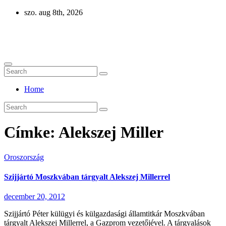
Skip
szo. aug 8th, 2026
to
content
Eurázsia
Home
Címke:
Alekszej Miller
Oroszország
Szijjártó Moszkvában tárgyalt Alekszej Millerrel
december 20, 2012
Szijjártó Péter külügyi és külgazdasági államtitkár Moszkvában
tárgyalt Alekszej Millerrel, a Gazprom vezetőjével. A tárgyalások