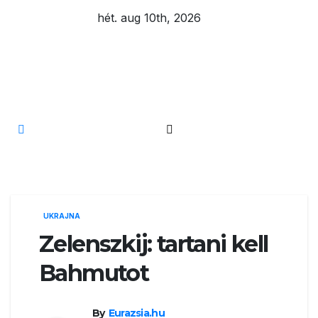
Skip
hét. aug 10th, 2026
to
content
Eurázsia
UKRAJNA
Zelenszkij: tartani kell
Bahmutot
By
Eurazsia.hu