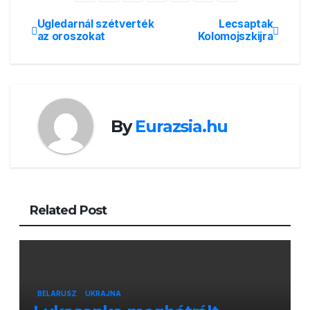
Ugledarnál szétverték
Lecsaptak
Bejegyzés
az oroszokat
Kolomojszkijra
navigáció
By
Eurazsia.hu
Related Post
BELARUSZ
UKRAJNA