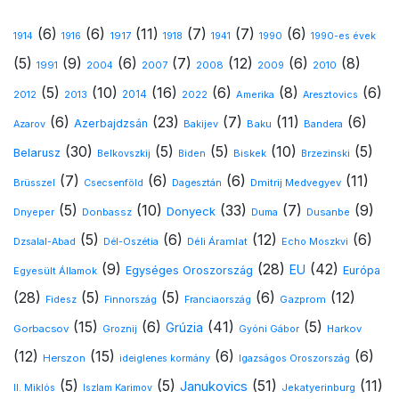
(6)
(6)
(11)
(7)
(7)
(6)
1917
1914
1916
1918
1941
1990
1990-es évek
(5)
(9)
(6)
(7)
(12)
(6)
(8)
1991
2008
2010
2004
2007
2009
(5)
(10)
(16)
(6)
(8)
(6)
2013
2014
Amerika
2012
2022
Aresztovics
(6)
(23)
(7)
(11)
(6)
Azerbajdzsán
Baku
Azarov
Bakijev
Bandera
(30)
(5)
(5)
(10)
(5)
Belarusz
Biskek
Belkovszkij
Biden
Brzezinski
(7)
(6)
(6)
(11)
Dmitrij Medvegyev
Brüsszel
Csecsenföld
Dagesztán
(5)
(10)
(33)
(7)
(9)
Donyeck
Donbassz
Dusanbe
Dnyeper
Duma
(5)
(6)
(12)
(6)
Déli Áramlat
Dzsalal-Abad
Dél-Oszétia
Echo Moszkvi
(9)
(28)
(42)
EU
Egységes Oroszország
Európa
Egyesült Államok
(28)
(5)
(5)
(6)
(12)
Gazprom
Fidesz
Finnország
Franciaország
(15)
(6)
(41)
(5)
Grúzia
Gorbacsov
Harkov
Groznij
Gyóni Gábor
(12)
(15)
(6)
(6)
Herszon
ideiglenes kormány
Igazságos Oroszország
(5)
(5)
(51)
(11)
Janukovics
Jekatyerinburg
II. Miklós
Iszlam Karimov