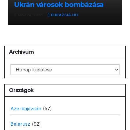
Ukrán városok bombázása
MÁJ 24, 2026
EURAZSIA.HU
Archívum
Archívum
Országok
Azerbajdzsán
(57)
Belarusz
(92)