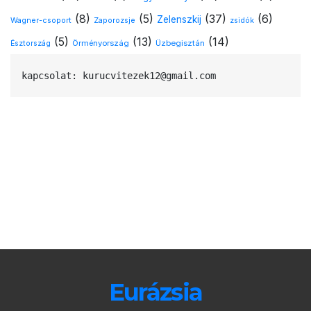
(8)
(5)
(37)
(6)
Zelenszkij
Wagner-csoport
Zaporozsje
zsidók
(5)
(13)
(14)
Örményország
Üzbegisztán
Észtország
kapcsolat: kurucvitezek12@gmail.com
Eurázsia