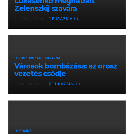
Lukasenko meghátrált
Zelenszkij szavára
JÚN 24, 2026
EURAZSIA.HU
OROSZORSZÁG
UKRAJNA
Városok bombázása: az orosz
vezetés csődje
MÁJ 24, 2026
EURAZSIA.HU
UKRAJNA