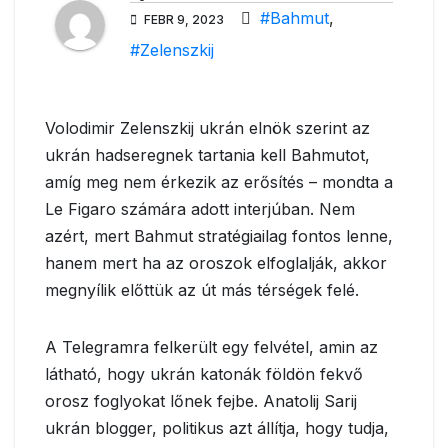
#Bahmut
,
FEBR 9, 2023
#Zelenszkij
Volodimir Zelenszkij ukrán elnök szerint az
ukrán hadseregnek tartania kell Bahmutot,
amíg meg nem érkezik az erősítés – mondta a
Le Figaro számára adott interjúban. Nem
azért, mert Bahmut stratégiailag fontos lenne,
hanem mert ha az oroszok elfoglalják, akkor
megnyílik előttük az út más térségek felé.
A Telegramra felkerült egy felvétel, amin az
látható, hogy ukrán katonák földön fekvő
orosz foglyokat lőnek fejbe. Anatolij Sarij
ukrán blogger, politikus azt állítja, hogy tudja,