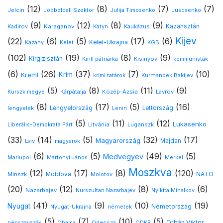
(12)
(8)
(7)
(7)
Jelcin
Jobboldali Szektor
Julija Timosenko
Juscsenko
(9)
(12)
(8)
(9)
Kazahsztán
Kadirov
Karaganov
Katyn
Kaukázus
Kijev
(22)
(6)
(5)
(17)
(6)
Kelet-Ukrajna
Kazany
Kelet
KGB
(102)
(19)
(8)
(9)
Kirgizisztán
Kirill pátriárka
Kisinyov
kommunisták
(6)
(26)
(37)
(7)
(10)
Krím
Kreml
Kurmanbek Bakijev
krími tatárok
(5)
(8)
(11)
(9)
Kárpátalja
Közép-Ázsia
Lavrov
Kurszk megye
(8)
(17)
(5)
(16)
lengyelek
Lengyelország
Lettország
Lenin
(5)
(11)
(12)
Lukasenko
Litvánia
Luganszk
Liberális-Demokrata Párt
(33)
(14)
(5)
(32)
(17)
Magyarország
Lviv
Majdan
magyarok
(6)
(5)
(49)
(5)
Medvegyev
Mariupol
Martonyi János
Merkel
Moszkva
(12)
(17)
(8)
(120)
NATO
Minszk
Moldova
Molotov
(20)
(12)
(8)
(6)
Nazarbajev
Nurszultan Nazarbajev
Nyikita Mihalkov
(41)
(9)
(10)
(19)
Nyugat
Nyugat-Ukrajna
németek
Németország
(5)
(7)
(10)
(5)
Orbán Viktor
Odessza
népszavazás
Obama
ODKB