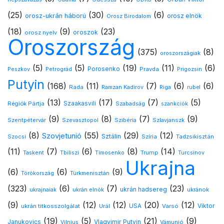
(25)
(30)
(6)
orosz-ukrán háború
orosz elnök
Orosz Birodalom
(18)
(9)
(23)
oroszok
orosz nyelv
Oroszország
(375)
(8)
oroszországiak
(5)
(5)
(19)
(11)
(6)
Porosenko
Pravda
Peszkov
Petrográd
Prigozsin
Putyin
(168)
(11)
(7)
(6)
(6)
Rada
Ramzan Kadirov
Riga
rubel
(13)
(17)
(7)
(5)
Régiók Pártja
Szaakasvili
Szabadság
szankciók
(9)
(8)
(7)
(9)
Szentpétervár
Szevasztopol
Szlavjanszk
Szibéria
(8)
(55)
(29)
(12)
Szovjetunió
Sztálin
Szocsi
Szíria
Tadzsikisztán
(11)
(7)
(6)
(8)
(14)
Timosenko
Trump
Taskent
Tbiliszi
Turcsinov
Ukrajna
(6)
(6)
(9)
Türkmenisztán
Törökország
(323)
(6)
(7)
(23)
ukrán hadsereg
ukránok
ukrajnaiak
ukrán elnök
(9)
(12)
(12)
(20)
(12)
USA
ukrán titkosszolgálat
Urál
Varsó
Viktor
(19)
(5)
(21)
(9)
Vlagyimir Putyin
Janukovics
Vámunió
Vilnius