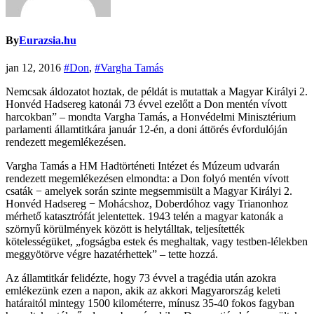
By
Eurazsia.hu
jan 12, 2016
#Don
,
#Vargha Tamás
Nemcsak áldozatot hoztak, de példát is mutattak a Magyar Királyi 2.
Honvéd Hadsereg katonái 73 évvel ezelőtt a Don mentén vívott
harcokban” – mondta Vargha Tamás, a Honvédelmi Minisztérium
parlamenti államtitkára január 12-én, a doni áttörés évfordulóján
rendezett megemlékezésen.
Vargha Tamás a HM Hadtörténeti Intézet és Múzeum udvarán
rendezett megemlékezésen elmondta: a Don folyó mentén vívott
csaták − amelyek során szinte megsemmisült a Magyar Királyi 2.
Honvéd Hadsereg − Mohácshoz, Doberdóhoz vagy Trianonhoz
mérhető katasztrófát jelentettek. 1943 telén a magyar katonák a
szörnyű körülmények között is helytálltak, teljesítették
kötelességüket, „fogságba estek és meghaltak, vagy testben-lélekben
meggyötörve végre hazatérhettek” – tette hozzá.
Az államtitkár felidézte, hogy 73 évvel a tragédia után azokra
emlékezünk ezen a napon, akik az akkori Magyarország keleti
határaitól mintegy 1500 kilométerre, mínusz 35-40 fokos fagyban