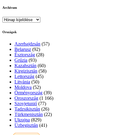
Archívum
Archívum
Országok
Azerbajdzsán
(57)
Belarusz
(92)
Észtország
(28)
Grúzia
(93)
Kazahsztán
(60)
Kirgizisztán
(58)
Lettország
(45)
Litvánia
(50)
Moldova
(52)
Örményország
(39)
Oroszország
(1 166)
Szovjetunió
(77)
Tadzsikisztán
(26)
Türkmenisztán
(22)
Ukrajna
(829)
Üzbegisztán
(41)