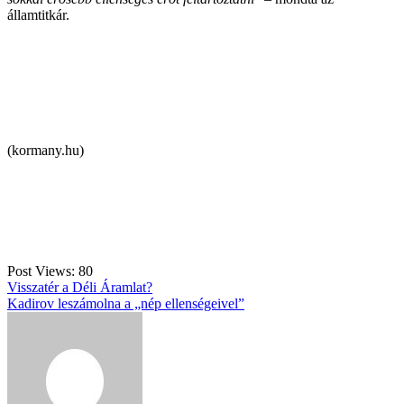
államtitkár.
(kormany.hu)
Post Views:
80
Bejegyzés
Visszatér a Déli Áramlat?
Kadirov leszámolna a „nép ellenségeivel”
navigáció