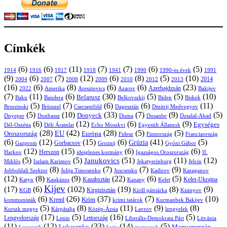
Címkék
(6)
(6)
(11)
(7)
(7)
(6)
(5)
1914
1916
1917
1918
1941
1990
1991
1990-es évek
(9)
(6)
(7)
(12)
(6)
(8)
(5)
(10)
2004
2007
2008
2009
2010
2013
2014
2012
(16)
(6)
(8)
(6)
(6)
(23)
Azerbajdzsán
2022
Amerika
Aresztovics
Azarov
Bakijev
(7)
(11)
(6)
(30)
(5)
(5)
(10)
Belarusz
Baku
Bandera
Biskek
Belkovszkij
Biden
(5)
(7)
(6)
(6)
(11)
Brüsszel
Csecsenföld
Dagesztán
Dmitrij Medvegyev
Brzezinski
(5)
(10)
(33)
(7)
(9)
(5)
Donyeck
Donbassz
Duma
Dusanbe
Dnyeper
Dzsalal-Abad
(6)
(12)
(6)
(9)
Egységes
Dél-Oszétia
Déli Áramlat
Echo Moszkvi
Egyesült Államok
(28)
(42)
(28)
(5)
(5)
EU
Oroszország
Európa
Franciaország
Fidesz
Finnország
(6)
(12)
(15)
(6)
(41)
(5)
Grúzia
Gazprom
Gorbacsov
Groznij
Gyóni Gábor
(12)
(15)
(6)
(6)
Harkov
Herszon
ideiglenes kormány
Igazságos Oroszország
II.
(5)
(5)
(51)
(11)
(12)
Janukovics
Jekatyerinburg
Jelcin
Miklós
Iszlam Karimov
(8)
(7)
(7)
(9)
Jobboldali Szektor
Julija Timosenko
Juscsenko
Kadirov
Karaganov
(12)
(8)
(9)
(22)
(6)
(5)
Kazahsztán
Katyn
Kaukázus
Kazany
Kelet-Ukrajna
Kelet
Kijev
(17)
(6)
(102)
(19)
(8)
(9)
Kirgizisztán
KGB
Kirill pátriárka
Kisinyov
(6)
(26)
(37)
(7)
(10)
Krím
Kreml
kommunisták
krími tatárok
Kurmanbek Bakijev
(5)
(8)
(11)
(9)
(8)
Kárpátalja
Közép-Ázsia
Lavrov
lengyelek
Kurszk megye
(17)
(5)
(16)
(5)
Lengyelország
Lettország
Litvánia
Lenin
Liberális-Demokrata Párt
(11)
(12)
(33)
(14)
(5)
Lukasenko
Magyarország