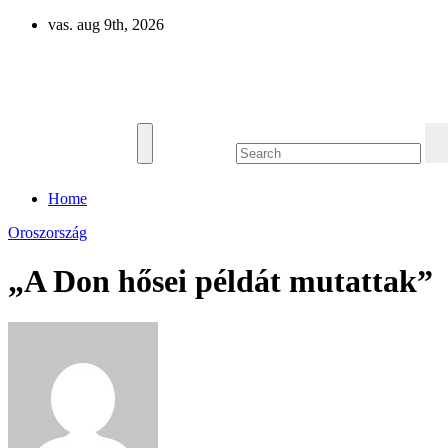
Skip
vas. aug 9th, 2026
to
content
Eurázsia
Home
Oroszország
„A Don hősei példát mutattak”