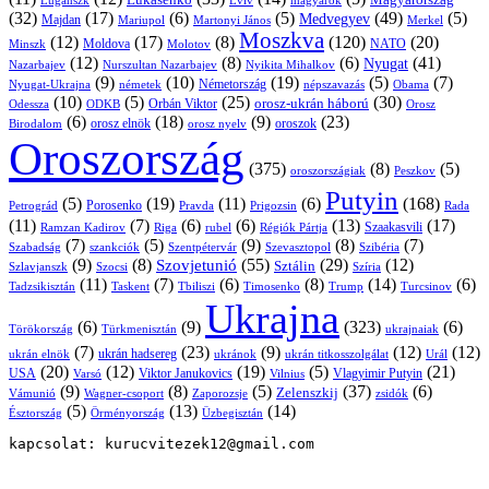
Luganszk
Lviv
magyarok
(32)
(17)
(6)
(5)
(49)
(5)
Medvegyev
Majdan
Mariupol
Martonyi János
Merkel
Moszkva
(12)
(17)
(8)
(120)
(20)
NATO
Minszk
Moldova
Molotov
(12)
(8)
(6)
(41)
Nyugat
Nazarbajev
Nurszultan Nazarbajev
Nyikita Mihalkov
(9)
(10)
(19)
(5)
(7)
Németország
Nyugat-Ukrajna
németek
Obama
népszavazás
(10)
(5)
(25)
(30)
Orbán Viktor
orosz-ukrán háború
Odessza
Orosz
ODKB
(6)
(18)
(9)
(23)
orosz elnök
oroszok
Birodalom
orosz nyelv
Oroszország
(375)
(8)
(5)
oroszországiak
Peszkov
Putyin
(5)
(19)
(11)
(6)
(168)
Porosenko
Pravda
Prigozsin
Rada
Petrográd
(11)
(7)
(6)
(6)
(13)
(17)
Ramzan Kadirov
Riga
rubel
Régiók Pártja
Szaakasvili
(7)
(5)
(9)
(8)
(7)
Szabadság
Szentpétervár
Szevasztopol
Szibéria
szankciók
(9)
(8)
(55)
(29)
(12)
Szovjetunió
Sztálin
Szlavjanszk
Szocsi
Szíria
(11)
(7)
(6)
(8)
(14)
(6)
Tadzsikisztán
Taskent
Tbiliszi
Timosenko
Trump
Turcsinov
Ukrajna
(6)
(9)
(323)
(6)
Törökország
Türkmenisztán
ukrajnaiak
(7)
(23)
(9)
(12)
(12)
ukrán hadsereg
ukrán elnök
ukránok
ukrán titkosszolgálat
Urál
(20)
(12)
(19)
(5)
(21)
USA
Viktor Janukovics
Vlagyimir Putyin
Varsó
Vilnius
(9)
(8)
(5)
(37)
(6)
Zelenszkij
Vámunió
Wagner-csoport
zsidók
Zaporozsje
(5)
(13)
(14)
Örményország
Üzbegisztán
Észtország
kapcsolat: kurucvitezek12@gmail.com