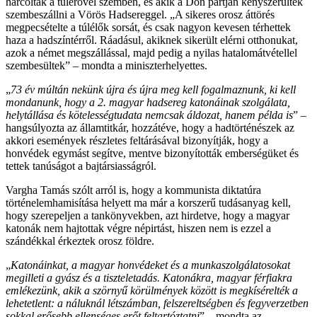
harcoltak a túlerővel szemben, és akik a Don partján kényszerültek
szembeszállni a Vörös Hadsereggel. „A sikeres orosz áttörés
megpecsételte a túlélők sorsát, és csak nagyon kevesen térhettek
haza a hadszíntérről. Ráadásul, akiknek sikerült elérni otthonukat,
azok a német megszállással, majd pedig a nyilas hatalomátvétellel
szembesültek” – mondta a miniszterhelyettes.
„
73 év múltán nekünk újra és újra meg kell fogalmaznunk, ki kell
mondanunk, hogy a 2. magyar hadsereg katonáinak szolgálata,
helytállása és kötelességtudata nemcsak áldozat, hanem példa is
” –
hangsúlyozta az államtitkár, hozzátéve, hogy a hadtörténészek az
akkori események részletes feltárásával bizonyítják, hogy a
honvédek egymást segítve, mentve bizonyították emberségüket és
tettek tanúságot a bajtársiasságról.
Vargha Tamás szólt arról is, hogy a kommunista diktatúra
történelemhamisítása helyett ma már a korszerű tudásanyag kell,
hogy szerepeljen a tankönyvekben, azt hirdetve, hogy a magyar
katonák nem hajtottak végre népirtást, hiszen nem is ezzel a
szándékkal érkeztek orosz földre.
„
Katonáinkat, a magyar honvédeket és a munkaszolgálatosokat
megilleti a gyász és a tiszteletadás. Katonákra, magyar férfiakra
emlékezünk, akik a szörnyű körülmények között is megkísérelték a
lehetetlent: a náluknál létszámban, felszereltségben és fegyverzetben
sokkal erősebb ellenséges erőt feltartóztatni
” – mondta az