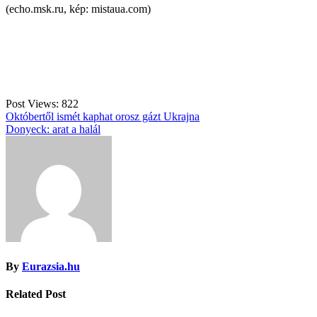
(echo.msk.ru, kép: mistaua.com)
Post Views:
822
Bejegyzés
Októbertől ismét kaphat orosz gázt Ukrajna
Donyeck: arat a halál
navigáció
By
Eurazsia.hu
Related Post