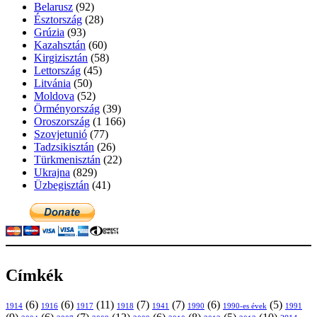
Belarusz
(92)
Észtország
(28)
Grúzia
(93)
Kazahsztán
(60)
Kirgizisztán
(58)
Lettország
(45)
Litvánia
(50)
Moldova
(52)
Örményország
(39)
Oroszország
(1 166)
Szovjetunió
(77)
Tadzsikisztán
(26)
Türkmenisztán
(22)
Ukrajna
(829)
Üzbegisztán
(41)
Címkék
(6)
(6)
(11)
(7)
(7)
(6)
(5)
1914
1916
1917
1918
1941
1990
1991
1990-es évek