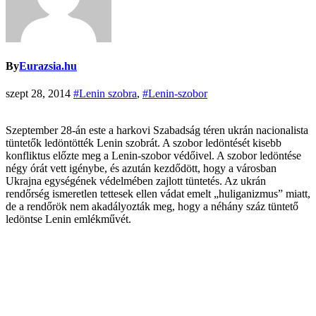
By
Eurazsia.hu
szept 28, 2014
#Lenin szobra
,
#Lenin-szobor
Szeptember 28-án este a harkovi Szabadság téren ukrán nacionalista
tüntetők ledöntötték Lenin szobrát. A szobor ledöntését kisebb
konfliktus előzte meg a Lenin-szobor védőivel. A szobor ledöntése
négy órát vett igénybe, és azután kezdődött, hogy a városban
Ukrajna egységének védelmében zajlott tüntetés. Az ukrán
rendőrség ismeretlen tettesek ellen vádat emelt „huliganizmus” miatt,
de a rendőrök nem akadályozták meg, hogy a néhány száz tüntető
ledöntse Lenin emlékművét.