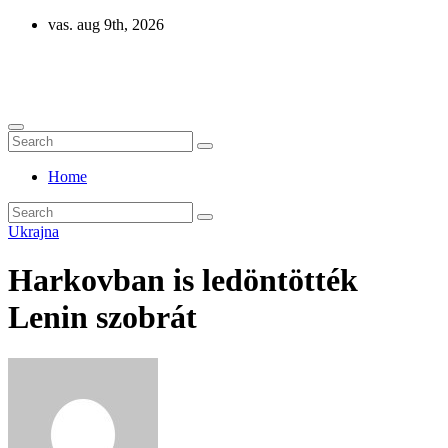
Skip
vas. aug 9th, 2026
to
content
Eurázsia
Home
Ukrajna
Harkovban is ledöntötték
Lenin szobrát