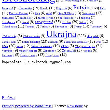
(375)
(8)
(5)
oroszországiak
Peszkov
Putyin
(5)
(19)
(11)
(6)
(168)
Porosenko
Pravda
Prigozsin
Rada
Petrográd
(11)
(7)
(6)
(6)
(13)
(17)
Ramzan Kadirov
Riga
rubel
Régiók Pártja
Szaakasvili
(7)
(5)
(9)
(8)
(7)
Szabadság
Szentpétervár
Szevasztopol
Szibéria
szankciók
(9)
(8)
(55)
(29)
(12)
Szovjetunió
Sztálin
Szlavjanszk
Szocsi
Szíria
(11)
(7)
(6)
(8)
(14)
(6)
Tadzsikisztán
Taskent
Tbiliszi
Timosenko
Trump
Turcsinov
Ukrajna
(6)
(9)
(323)
(6)
Törökország
Türkmenisztán
ukrajnaiak
(7)
(23)
(9)
(12)
(12)
ukrán hadsereg
ukrán elnök
ukránok
ukrán titkosszolgálat
Urál
(20)
(12)
(19)
(5)
(21)
USA
Viktor Janukovics
Vlagyimir Putyin
Varsó
Vilnius
(9)
(8)
(5)
(37)
(6)
Zelenszkij
Vámunió
Wagner-csoport
zsidók
Zaporozsje
(5)
(13)
(14)
Örményország
Üzbegisztán
Észtország
kapcsolat: kurucvitezek12@gmail.com
Eurázsia
Proudly powered by WordPress
|
Theme:
Newsbulk
by