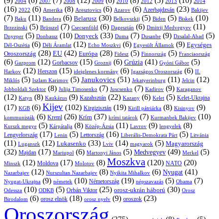
(9)
(6)
(7)
(12)
(6)
(8)
(5)
(10)
2004
2007
2008
2009
2010
2013
2014
2012
(16)
(6)
(8)
(6)
(6)
(23)
Azerbajdzsán
2022
Amerika
Aresztovics
Azarov
Bakijev
(7)
(11)
(6)
(30)
(5)
(5)
(10)
Belarusz
Baku
Bandera
Biskek
Belkovszkij
Biden
(5)
(7)
(6)
(6)
(11)
Brüsszel
Csecsenföld
Dagesztán
Dmitrij Medvegyev
Brzezinski
(5)
(10)
(33)
(7)
(9)
(5)
Donyeck
Donbassz
Duma
Dusanbe
Dnyeper
Dzsalal-Abad
(6)
(12)
(6)
(9)
Egységes
Dél-Oszétia
Déli Áramlat
Echo Moszkvi
Egyesült Államok
(28)
(42)
(28)
(5)
(5)
EU
Oroszország
Európa
Franciaország
Fidesz
Finnország
(6)
(12)
(15)
(6)
(41)
(5)
Grúzia
Gazprom
Gorbacsov
Groznij
Gyóni Gábor
(12)
(15)
(6)
(6)
Harkov
Herszon
ideiglenes kormány
Igazságos Oroszország
II.
(5)
(5)
(51)
(11)
(12)
Janukovics
Jekatyerinburg
Jelcin
Miklós
Iszlam Karimov
(8)
(7)
(7)
(9)
Jobboldali Szektor
Julija Timosenko
Juscsenko
Kadirov
Karaganov
(12)
(8)
(9)
(22)
(6)
(5)
Kazahsztán
Katyn
Kaukázus
Kazany
Kelet-Ukrajna
Kelet
Kijev
(17)
(6)
(102)
(19)
(8)
(9)
Kirgizisztán
KGB
Kirill pátriárka
Kisinyov
(6)
(26)
(37)
(7)
(10)
Krím
Kreml
kommunisták
krími tatárok
Kurmanbek Bakijev
(5)
(8)
(11)
(9)
(8)
Kárpátalja
Közép-Ázsia
Lavrov
lengyelek
Kurszk megye
(17)
(5)
(16)
(5)
Lengyelország
Lettország
Litvánia
Lenin
Liberális-Demokrata Párt
(11)
(12)
(33)
(14)
(5)
Lukasenko
Magyarország
Luganszk
Lviv
magyarok
(32)
(17)
(6)
(5)
(49)
(5)
Medvegyev
Majdan
Mariupol
Martonyi János
Merkel
Moszkva
(12)
(17)
(8)
(120)
(20)
NATO
Minszk
Moldova
Molotov
(12)
(8)
(6)
(41)
Nyugat
Nazarbajev
Nurszultan Nazarbajev
Nyikita Mihalkov
(9)
(10)
(19)
(5)
(7)
Németország
Nyugat-Ukrajna
németek
Obama
népszavazás
(10)
(5)
(25)
(30)
Orbán Viktor
orosz-ukrán háború
Odessza
Orosz
ODKB
(6)
(18)
(9)
(23)
orosz elnök
oroszok
Birodalom
orosz nyelv
Oroszország