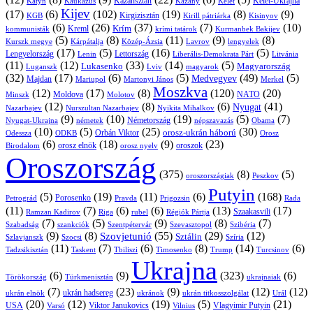
Kazahsztán
Katyn
Kaukázus
Kazany
Kelet-Ukrajna
Kelet
Kijev
(17)
(6)
(102)
(19)
(8)
(9)
Kirgizisztán
KGB
Kirill pátriárka
Kisinyov
(6)
(26)
(37)
(7)
(10)
Krím
Kreml
kommunisták
krími tatárok
Kurmanbek Bakijev
(5)
(8)
(11)
(9)
(8)
Kárpátalja
Közép-Ázsia
Lavrov
lengyelek
Kurszk megye
(17)
(5)
(16)
(5)
Lengyelország
Lettország
Litvánia
Lenin
Liberális-Demokrata Párt
(11)
(12)
(33)
(14)
(5)
Lukasenko
Magyarország
Luganszk
Lviv
magyarok
(32)
(17)
(6)
(5)
(49)
(5)
Medvegyev
Majdan
Mariupol
Martonyi János
Merkel
Moszkva
(12)
(17)
(8)
(120)
(20)
NATO
Minszk
Moldova
Molotov
(12)
(8)
(6)
(41)
Nyugat
Nazarbajev
Nurszultan Nazarbajev
Nyikita Mihalkov
(9)
(10)
(19)
(5)
(7)
Németország
Nyugat-Ukrajna
németek
Obama
népszavazás
(10)
(5)
(25)
(30)
Orbán Viktor
orosz-ukrán háború
Odessza
Orosz
ODKB
(6)
(18)
(9)
(23)
orosz elnök
oroszok
Birodalom
orosz nyelv
Oroszország
(375)
(8)
(5)
oroszországiak
Peszkov
Putyin
(5)
(19)
(11)
(6)
(168)
Porosenko
Pravda
Prigozsin
Rada
Petrográd
(11)
(7)
(6)
(6)
(13)
(17)
Ramzan Kadirov
Riga
rubel
Régiók Pártja
Szaakasvili
(7)
(5)
(9)
(8)
(7)
Szabadság
Szentpétervár
Szevasztopol
Szibéria
szankciók
(9)
(8)
(55)
(29)
(12)
Szovjetunió
Sztálin
Szlavjanszk
Szocsi
Szíria
(11)
(7)
(6)
(8)
(14)
(6)
Tadzsikisztán
Taskent
Tbiliszi
Timosenko
Trump
Turcsinov
Ukrajna
(6)
(9)
(323)
(6)
Törökország
Türkmenisztán
ukrajnaiak
(7)
(23)
(9)
(12)
(12)
ukrán hadsereg
ukrán elnök
ukránok
ukrán titkosszolgálat
Urál
(20)
(12)
(19)
(5)
(21)
USA
Viktor Janukovics
Vlagyimir Putyin
Varsó
Vilnius