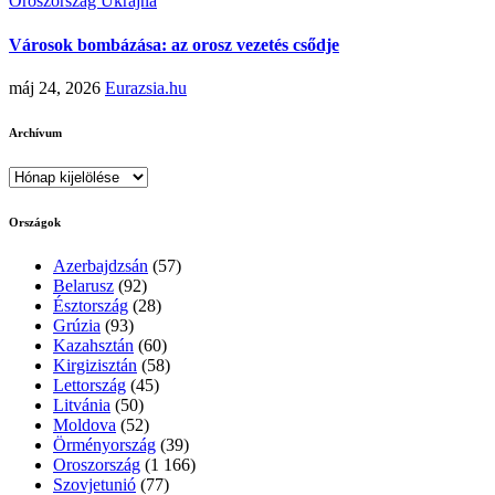
Oroszország
Ukrajna
Városok bombázása: az orosz vezetés csődje
máj 24, 2026
Eurazsia.hu
Archívum
Archívum
Országok
Azerbajdzsán
(57)
Belarusz
(92)
Észtország
(28)
Grúzia
(93)
Kazahsztán
(60)
Kirgizisztán
(58)
Lettország
(45)
Litvánia
(50)
Moldova
(52)
Örményország
(39)
Oroszország
(1 166)
Szovjetunió
(77)