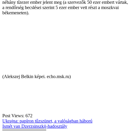
néhány tízezer ember jelent meg (a szervezők 50 ezer embert vártak,
a rendőrség becslései szerint 5 ezer ember vett részt a moszkvai
békemeneten).
(Alekszej Belkin képei. echo.msk.ru)
Post Views:
672
Bejegyzés
Ukrajna: papíron tűzszünet, a valóságban háború
Ismét van Dzerzsinszkij-hadosztály
navigáció