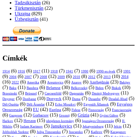
Tadzsikisztán
(26)
Türkmenisztán
(22)
Ukrajna
(829)
Üzbegisztán
(41)
Címkék
(6)
(6)
(11)
(7)
(7)
(6)
(5)
1914
1916
1917
1918
1941
1990
1991
1990-es évek
(9)
(6)
(7)
(12)
(6)
(8)
(5)
(10)
2004
2007
2008
2009
2010
2013
2014
2012
(16)
(6)
(8)
(6)
(6)
(23)
Azerbajdzsán
2022
Amerika
Aresztovics
Azarov
Bakijev
(7)
(11)
(6)
(30)
(5)
(5)
(10)
Belarusz
Baku
Bandera
Biskek
Belkovszkij
Biden
(5)
(7)
(6)
(6)
(11)
Brüsszel
Csecsenföld
Dagesztán
Dmitrij Medvegyev
Brzezinski
(5)
(10)
(33)
(7)
(9)
(5)
Donyeck
Donbassz
Duma
Dusanbe
Dnyeper
Dzsalal-Abad
(6)
(12)
(6)
(9)
Egységes
Dél-Oszétia
Déli Áramlat
Echo Moszkvi
Egyesült Államok
(28)
(42)
(28)
(5)
(5)
EU
Oroszország
Európa
Franciaország
Fidesz
Finnország
(6)
(12)
(15)
(6)
(41)
(5)
Grúzia
Gazprom
Gorbacsov
Groznij
Gyóni Gábor
(12)
(15)
(6)
(6)
Harkov
Herszon
ideiglenes kormány
Igazságos Oroszország
II.
(5)
(5)
(51)
(11)
(12)
Janukovics
Jekatyerinburg
Jelcin
Miklós
Iszlam Karimov
(8)
(7)
(7)
(9)
Jobboldali Szektor
Julija Timosenko
Juscsenko
Kadirov
Karaganov
(12)
(8)
(9)
(22)
(6)
(5)