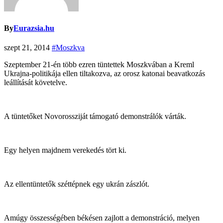
By
Eurazsia.hu
szept 21, 2014
#Moszkva
Szeptember 21-én több ezren tüntettek Moszkvában a Kreml
Ukrajna-politikája ellen tiltakozva, az orosz katonai beavatkozás
leállítását követelve.
A tüntetőket Novorossziját támogató demonstrálók várták.
Egy helyen majdnem verekedés tört ki.
Az ellentüntetők széttépnek egy ukrán zászlót.
Amúgy összességében békésen zajlott a demonstráció, melyen