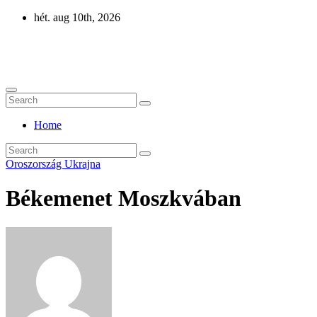
Skip
hét. aug 10th, 2026
to
content
Eurázsia
Home
Oroszország
Ukrajna
Békemenet Moszkvában