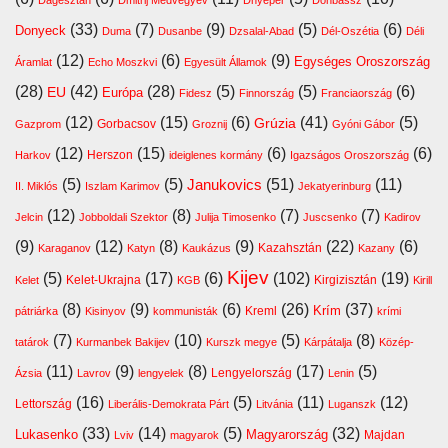
(33)
(7)
(9)
(5)
(6)
Donyeck
Duma
Dusanbe
Dzsalal-Abad
Dél-Oszétia
Déli
(12)
(6)
(9)
Egységes Oroszország
Áramlat
Echo Moszkvi
Egyesült Államok
(28)
(42)
(28)
(5)
(5)
(6)
EU
Európa
Fidesz
Finnország
Franciaország
(12)
(15)
(6)
(41)
(5)
Grúzia
Gazprom
Gorbacsov
Groznij
Gyóni Gábor
(12)
(15)
(6)
(6)
Harkov
Herszon
ideiglenes kormány
Igazságos Oroszország
(5)
(5)
(51)
(11)
Janukovics
II. Miklós
Iszlam Karimov
Jekatyerinburg
(12)
(8)
(7)
(7)
Jelcin
Jobboldali Szektor
Julija Timosenko
Juscsenko
Kadirov
(9)
(12)
(8)
(9)
(22)
(6)
Kazahsztán
Karaganov
Katyn
Kaukázus
Kazany
Kijev
(5)
(17)
(6)
(102)
(19)
Kelet-Ukrajna
Kirgizisztán
Kelet
KGB
Kirill
(8)
(9)
(6)
(26)
(37)
Krím
Kreml
pátriárka
Kisinyov
kommunisták
krími
(7)
(10)
(5)
(8)
tatárok
Kurmanbek Bakijev
Kurszk megye
Kárpátalja
Közép-
(11)
(9)
(8)
(17)
(5)
Lengyelország
Ázsia
Lavrov
lengyelek
Lenin
(16)
(5)
(11)
(12)
Lettország
Liberális-Demokrata Párt
Litvánia
Luganszk
(33)
(14)
(5)
(32)
Lukasenko
Magyarország
Majdan
Lviv
magyarok