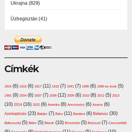
Ukrajna
(829)
Üzbegisztán
(41)
Címkék
(6)
(6)
(11)
(7)
(7)
(6)
(5)
1914
1916
1917
1918
1941
1990
1990-es évek
(9)
(6)
(7)
(12)
(6)
(8)
(5)
1991
2004
2007
2008
2009
2010
2012
2013
(10)
(16)
(6)
(8)
(6)
(6)
2014
2022
Amerika
Aresztovics
Azarov
(23)
(7)
(11)
(6)
(30)
Belarusz
Azerbajdzsán
Bakijev
Baku
Bandera
(5)
(5)
(10)
(5)
(7)
Belkovszkij
Biden
Biskek
Brzezinski
Brüsszel
Csecsenföld
(6)
(6)
(11)
(5)
(10)
Dagesztán
Dmitrij Medvegyev
Dnyeper
Donbassz