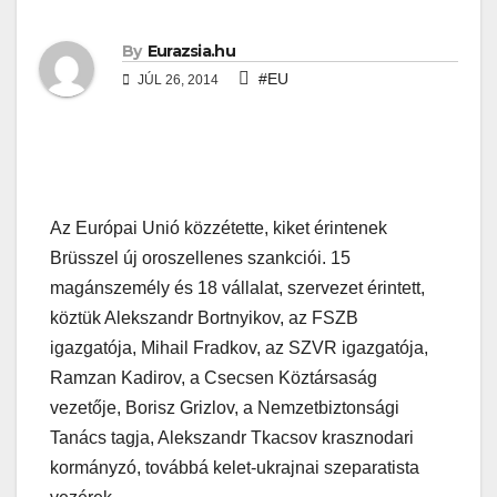
By
Eurazsia.hu
#EU
JÚL 26, 2014
Az Európai Unió közzétette, kiket érintenek
Brüsszel új oroszellenes szankciói. 15
magánszemély és 18 vállalat, szervezet érintett,
köztük Alekszandr Bortnyikov, az FSZB
igazgatója, Mihail Fradkov, az SZVR igazgatója,
Ramzan Kadirov, a Csecsen Köztársaság
vezetője, Borisz Grizlov, a Nemzetbiztonsági
Tanács tagja, Alekszandr Tkacsov krasznodari
kormányzó, továbbá kelet-ukrajnai szeparatista