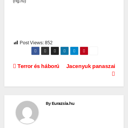
(ng.ru)
Post Views:
852
Bejegyzés
Terror és háború
Jacenyuk panaszai
navigáció
By
Eurazsia.hu