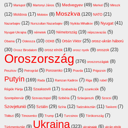
(17)
(6)
(5)
(49)
(5)
Medvegyev
Mariupol
Martonyi János
Merkel
Minszk
Moszkva
(12)
(17)
(8)
(120)
(21)
Moldova
NATO
Molotov
(12)
(8)
(6)
(41)
Nyugat
Nazarbajev
Nurszultan Nazarbajev
Nyikita Mihalkov
(9)
(10)
(19)
(5)
Németország
Nyugat-Ukrajna
németek
népszavazás
(7)
(10)
(5)
(25)
orosz-ukrán háború
Orbán Viktor
Obama
Odessza
ODKB
(30)
(6)
(18)
(9)
(23)
orosz elnök
oroszok
Orosz Birodalom
orosz nyelv
Oroszország
(376)
(8)
oroszországiak
(5)
(5)
(19)
(11)
(6)
Porosenko
Peszkov
Petrográd
Pravda
Prigozsin
Putyin
(169)
(11)
(7)
(6)
(6)
Rada
Ramzan Kadirov
Riga
rubel
(13)
(17)
(7)
(5)
Szaakasvili
Régiók Pártja
Szabadság
szankciók
(9)
(8)
(7)
(9)
(8)
Szentpétervár
Szevasztopol
Szibéria
Szlavjanszk
Szocsi
Szovjetunió
(55)
(29)
(12)
(11)
(7)
Sztálin
Szíria
Tadzsikisztán
Taskent
(6)
(8)
(14)
(6)
(7)
Tbiliszi
Timosenko
Trump
Turcsinov
Törökország
Ukrajna
(9)
(323)
(6)
Türkmenisztán
ukrajnaiak
ukrán elnök