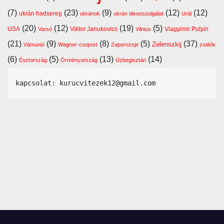
(7)
(23)
(9)
(12)
(12)
ukrán hadsereg
ukránok
ukrán titkosszolgálat
Urál
(20)
(12)
(19)
(5)
USA
Viktor Janukovics
Vlagyimir Putyin
Varsó
Vilnius
(21)
(9)
(8)
(5)
(37)
Zelenszkij
Vámunió
Wagner-csoport
Zaporozsje
zsidók
(6)
(5)
(13)
(14)
Észtország
Örményország
Üzbegisztán
kapcsolat: kurucvitezek12@gmail.com