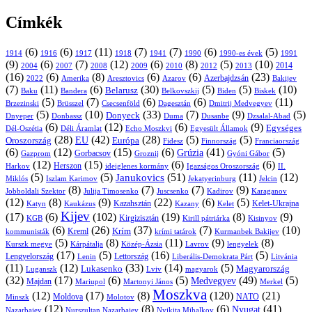
Címkék
(6)
(6)
(11)
(7)
(7)
(6)
(5)
1914
1916
1917
1918
1941
1990
1991
1990-es évek
(9)
(6)
(7)
(12)
(6)
(8)
(5)
(10)
2004
2007
2008
2009
2010
2013
2014
2012
(16)
(6)
(8)
(6)
(6)
(23)
Azerbajdzsán
2022
Amerika
Aresztovics
Azarov
Bakijev
(7)
(11)
(6)
(30)
(5)
(5)
(10)
Belarusz
Baku
Bandera
Biskek
Belkovszkij
Biden
(5)
(7)
(6)
(6)
(11)
Brüsszel
Csecsenföld
Dagesztán
Dmitrij Medvegyev
Brzezinski
(5)
(10)
(33)
(7)
(9)
(5)
Donyeck
Donbassz
Duma
Dusanbe
Dnyeper
Dzsalal-Abad
(6)
(12)
(6)
(9)
Egységes
Dél-Oszétia
Déli Áramlat
Echo Moszkvi
Egyesült Államok
(28)
(42)
(28)
(5)
(5)
EU
Oroszország
Európa
Franciaország
Fidesz
Finnország
(6)
(12)
(15)
(6)
(41)
(5)
Grúzia
Gazprom
Gorbacsov
Groznij
Gyóni Gábor
(12)
(15)
(6)
(6)
Harkov
Herszon
ideiglenes kormány
Igazságos Oroszország
II.
(5)
(5)
(51)
(11)
(12)
Janukovics
Jekatyerinburg
Jelcin
Miklós
Iszlam Karimov
(8)
(7)
(7)
(9)
Jobboldali Szektor
Julija Timosenko
Juscsenko
Kadirov
Karaganov
(12)
(8)
(9)
(22)
(6)
(5)
Kazahsztán
Katyn
Kaukázus
Kazany
Kelet-Ukrajna
Kelet
Kijev
(17)
(6)
(102)
(19)
(8)
(9)
Kirgizisztán
KGB
Kirill pátriárka
Kisinyov
(6)
(26)
(37)
(7)
(10)
Krím
Kreml
kommunisták
krími tatárok
Kurmanbek Bakijev
(5)
(8)
(11)
(9)
(8)
Kárpátalja
Közép-Ázsia
Lavrov
lengyelek
Kurszk megye
(17)
(5)
(16)
(5)
Lengyelország
Lettország
Litvánia
Lenin
Liberális-Demokrata Párt
(11)
(12)
(33)
(14)
(5)
Lukasenko
Magyarország
Luganszk
Lviv
magyarok
(32)
(17)
(6)
(5)
(49)
(5)
Medvegyev
Majdan
Mariupol
Martonyi János
Merkel
Moszkva
(12)
(17)
(8)
(120)
(21)
NATO
Minszk
Moldova
Molotov
(12)
(8)
(6)
(41)
Nyugat
Nazarbajev
Nurszultan Nazarbajev
Nyikita Mihalkov