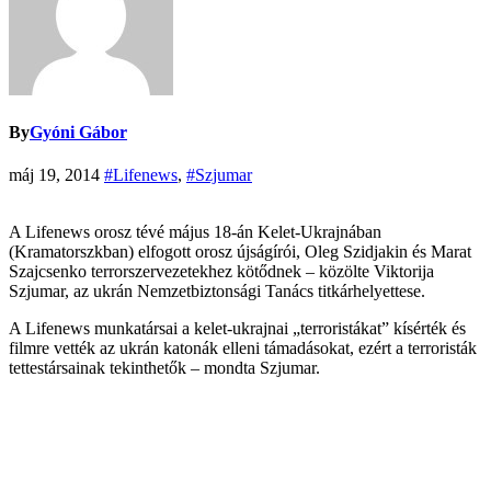
By
Gyóni Gábor
máj 19, 2014
#Lifenews
,
#Szjumar
A Lifenews orosz tévé május 18-án Kelet-Ukrajnában
(Kramatorszkban) elfogott orosz újságírói, Oleg Szidjakin és Marat
Szajcsenko terrorszervezetekhez kötődnek – közölte Viktorija
Szjumar, az ukrán Nemzetbiztonsági Tanács titkárhelyettese.
A Lifenews munkatársai a kelet-ukrajnai „terroristákat” kísérték és
filmre vették az ukrán katonák elleni támadásokat, ezért a terroristák
tettestársainak tekinthetők – mondta Szjumar.