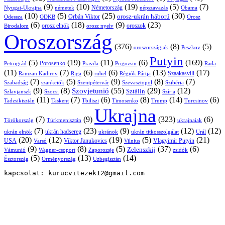
(9)
(10)
(19)
(5)
(7)
Németország
Nyugat-Ukrajna
németek
Obama
népszavazás
(10)
(5)
(25)
(30)
Orbán Viktor
orosz-ukrán háború
Odessza
Orosz
ODKB
(6)
(18)
(9)
(23)
oroszok
Birodalom
orosz elnök
orosz nyelv
Oroszország
(376)
(8)
(5)
oroszországiak
Peszkov
Putyin
(5)
(19)
(11)
(6)
(169)
Porosenko
Pravda
Prigozsin
Rada
Petrográd
(11)
(7)
(6)
(6)
(13)
(17)
Ramzan Kadirov
Riga
rubel
Régiók Pártja
Szaakasvili
(7)
(5)
(9)
(8)
(7)
Szabadság
Szentpétervár
Szevasztopol
Szibéria
szankciók
(9)
(8)
(55)
(29)
(12)
Szovjetunió
Sztálin
Szlavjanszk
Szocsi
Szíria
(11)
(7)
(6)
(8)
(14)
(6)
Tadzsikisztán
Taskent
Tbiliszi
Timosenko
Trump
Turcsinov
Ukrajna
(7)
(9)
(323)
(6)
Törökország
Türkmenisztán
ukrajnaiak
(7)
(23)
(9)
(12)
(12)
ukrán hadsereg
ukrán elnök
ukránok
ukrán titkosszolgálat
Urál
(20)
(12)
(19)
(5)
(21)
USA
Viktor Janukovics
Vlagyimir Putyin
Varsó
Vilnius
(9)
(8)
(5)
(37)
(6)
Zelenszkij
Vámunió
Wagner-csoport
zsidók
Zaporozsje
(5)
(13)
(14)
Örményország
Üzbegisztán
Észtország
kapcsolat: kurucvitezek12@gmail.com