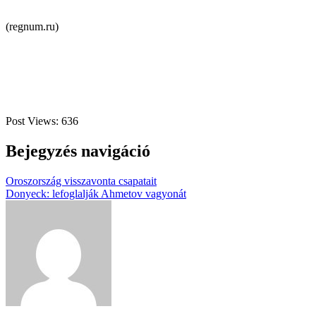
(regnum.ru)
Post Views:
636
Bejegyzés navigáció
Oroszország visszavonta csapatait
Donyeck: lefoglalják Ahmetov vagyonát