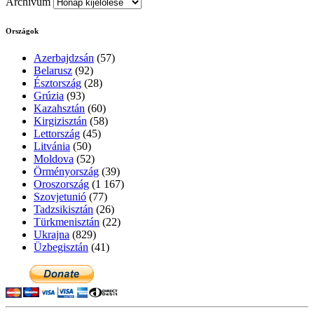
Archívum
Országok
Azerbajdzsán
(57)
Belarusz
(92)
Észtország
(28)
Grúzia
(93)
Kazahsztán
(60)
Kirgizisztán
(58)
Lettország
(45)
Litvánia
(50)
Moldova
(52)
Örményország
(39)
Oroszország
(1 167)
Szovjetunió
(77)
Tadzsikisztán
(26)
Türkmenisztán
(22)
Ukrajna
(829)
Üzbegisztán
(41)