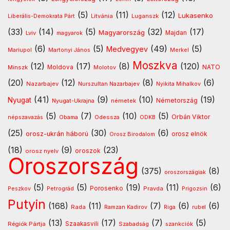
(5)
(11)
(12)
Lukasenko
Litvánia
Luganszk
Liberális-Demokrata Párt
(33)
(14)
(5)
(32)
(17)
Magyarország
Lviv
Majdan
magyarok
(6)
(5)
(49)
(5)
Medvegyev
Mariupol
Martonyi János
Merkel
Moszkva
(12)
(17)
(8)
(120)
NATO
Minszk
Moldova
Molotov
(20)
(12)
(8)
(6)
Nazarbajev
Nurszultan Nazarbajev
Nyikita Mihalkov
(41)
(9)
(10)
(19)
Nyugat
Nyugat-Ukrajna
németek
Németország
(5)
(7)
(10)
(5)
Orbán Viktor
Odessza
népszavazás
Obama
ODKB
(25)
(30)
(6)
orosz-ukrán háború
orosz elnök
Orosz Birodalom
(18)
(9)
(23)
oroszok
orosz nyelv
Oroszország
(375)
(8)
oroszországiak
(5)
(5)
(19)
(11)
(6)
Porosenko
Pravda
Peszkov
Petrográd
Prigozsin
Putyin
(168)
(11)
(7)
(6)
(6)
Rada
Ramzan Kadirov
Riga
rubel
(13)
(17)
(7)
(5)
Régiók Pártja
Szaakasvili
Szabadság
szankciók