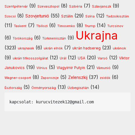
(9)
(8)
(7)
(9)
Szentpétervár
Szevasztopol
Szlavjanszk
Szibéria
(8)
(55)
(29)
(12)
Szovjetunió
Sztálin
Szocsi
Szíria
Tadzsikisztán
(11)
(7)
(6)
(8)
(14)
Timosenko
Trump
Taskent
Tbiliszi
Turcsinov
Ukrajna
(6)
(6)
(9)
Türkmenisztán
Törökország
(323)
(6)
(7)
(23)
ukrán hadsereg
ukránok
ukrajnaiak
ukrán elnök
(9)
(12)
(12)
(20)
(12)
USA
ukrán titkosszolgálat
Urál
Varsó
Viktor
(19)
(5)
(21)
(9)
Vlagyimir Putyin
Janukovics
Vámunió
Vilnius
(8)
(5)
(37)
(6)
Zelenszkij
Wagner-csoport
Zaporozsje
zsidók
(5)
(13)
(14)
Örményország
Üzbegisztán
Észtország
kapcsolat: kurucvitezek12@gmail.com