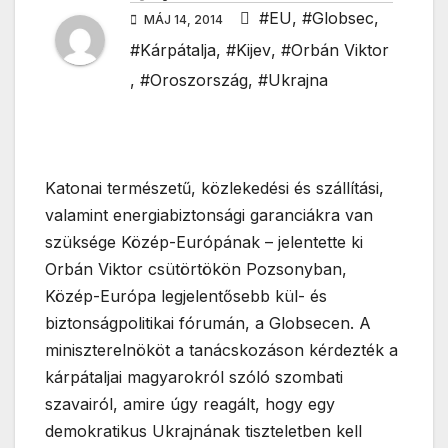
#EU
,
#Globsec
,
MÁJ 14, 2014
#Kárpátalja
,
#Kijev
,
#Orbán Viktor
,
#Oroszország
,
#Ukrajna
Katonai természetű, közlekedési és szállítási,
valamint energiabiztonsági garanciákra van
szüksége Közép-Európának – jelentette ki
Orbán Viktor csütörtökön Pozsonyban,
Közép-Európa legjelentősebb kül- és
biztonságpolitikai fórumán, a Globsecen. A
miniszterelnököt a tanácskozáson kérdezték a
kárpátaljai magyarokról szóló szombati
szavairól, amire úgy reagált, hogy egy
demokratikus Ukrajnának tiszteletben kell