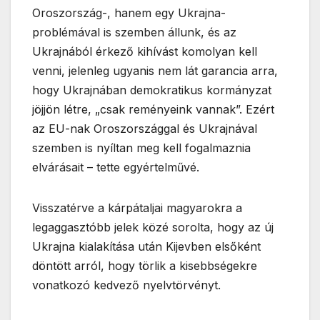
Oroszország-, hanem egy Ukrajna-
problémával is szemben állunk, és az
Ukrajnából érkező kihívást komolyan kell
venni, jelenleg ugyanis nem lát garancia arra,
hogy Ukrajnában demokratikus kormányzat
jöjjön létre, „csak reményeink vannak”. Ezért
az EU-nak Oroszországgal és Ukrajnával
szemben is nyíltan meg kell fogalmaznia
elvárásait – tette egyértelművé.
Visszatérve a kárpátaljai magyarokra a
legaggasztóbb jelek közé sorolta, hogy az új
Ukrajna kialakítása után Kijevben elsőként
döntött arról, hogy törlik a kisebbségekre
vonatkozó kedvező nyelvtörvényt.