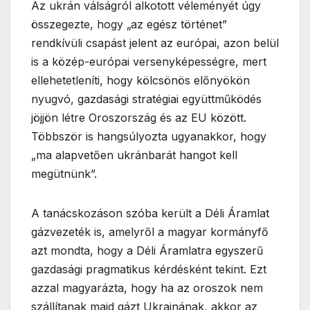
Az ukrán válságról alkotott véleményét úgy
összegezte, hogy „az egész történet”
rendkívüli csapást jelent az európai, azon belül
is a közép-európai versenyképességre, mert
ellehetetleníti, hogy kölcsönös előnyökön
nyugvó, gazdasági stratégiai együttműködés
jöjjön létre Oroszország és az EU között.
Többször is hangsúlyozta ugyanakkor, hogy
„ma alapvetően ukránbarát hangot kell
megütnünk”.
A tanácskozáson szóba került a Déli Áramlat
gázvezeték is, amelyről a magyar kormányfő
azt mondta, hogy a Déli Áramlatra egyszerű
gazdasági pragmatikus kérdésként tekint. Ezt
azzal magyarázta, hogy ha az oroszok nem
szállítanak majd gázt Ukrajnának, akkor az