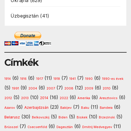
Ukrajna
(829)
Üzbegisztán
(41)
Címkék
(6)
(6)
(11)
(7)
(7)
(6)
1917
1914
1916
1918
1941
1990
1990-es évek
(5)
(9)
(6)
(7)
(12)
(6)
(8)
1991
2008
2010
2004
2007
2009
(5)
(10)
(16)
(6)
(8)
(6)
2013
2014
Amerika
2012
2022
Aresztovics
(6)
(23)
(7)
(11)
(6)
Azerbajdzsán
Baku
Azarov
Bakijev
Bandera
(30)
(5)
(5)
(10)
(5)
Belarusz
Biskek
Belkovszkij
Biden
Brzezinski
(7)
(6)
(6)
(11)
Dmitrij Medvegyev
Brüsszel
Csecsenföld
Dagesztán