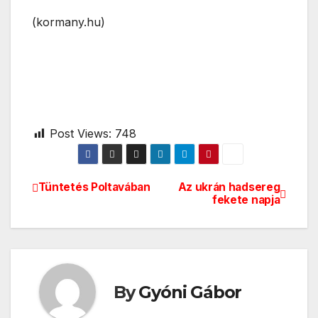
(kormany.hu)
Post Views:
748
Tüntetés Poltavában
Az ukrán hadsereg
Bejegyzés
fekete napja
navigáció
By
Gyóni Gábor