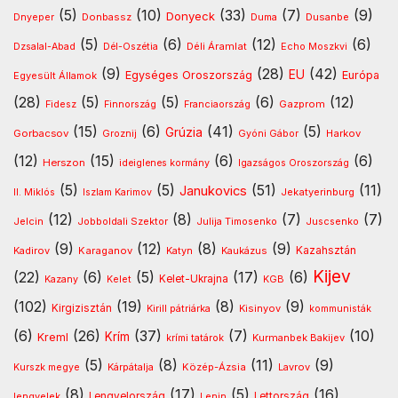
(5)
(10)
(33)
(7)
(9)
Donyeck
Donbassz
Dusanbe
Dnyeper
Duma
(5)
(6)
(12)
(6)
Déli Áramlat
Dzsalal-Abad
Dél-Oszétia
Echo Moszkvi
(9)
(28)
(42)
EU
Egységes Oroszország
Európa
Egyesült Államok
(28)
(5)
(5)
(6)
(12)
Gazprom
Fidesz
Finnország
Franciaország
(15)
(6)
(41)
(5)
Grúzia
Gorbacsov
Harkov
Groznij
Gyóni Gábor
(12)
(15)
(6)
(6)
Herszon
ideiglenes kormány
Igazságos Oroszország
(5)
(5)
(51)
(11)
Janukovics
Jekatyerinburg
II. Miklós
Iszlam Karimov
(12)
(8)
(7)
(7)
Jelcin
Jobboldali Szektor
Julija Timosenko
Juscsenko
(9)
(12)
(8)
(9)
Kazahsztán
Kadirov
Karaganov
Katyn
Kaukázus
Kijev
(22)
(6)
(5)
(17)
(6)
Kelet-Ukrajna
Kazany
Kelet
KGB
(102)
(19)
(8)
(9)
Kirgizisztán
Kirill pátriárka
Kisinyov
kommunisták
(6)
(26)
(37)
(7)
(10)
Krím
Kreml
Kurmanbek Bakijev
krími tatárok
(5)
(8)
(11)
(9)
Kárpátalja
Közép-Ázsia
Lavrov
Kurszk megye
(8)
(17)
(5)
(16)
lengyelek
Lengyelország
Lettország
Lenin